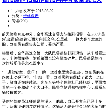
liuying 发布于 2013-08-02
分类：
维修保养
阅读(790)
前天傍晚18点40分，金华高速交警支队接到报警，在G60沪昆
(杭金衢)高速往江西方向距义乌3公里处，一辆大客车发生炸
胎，驾驶员右腿失去知觉，受伤严重。
接警后，金华高速交警一大队民警很快赶到现场，从车后看过
去，车辆很完整，附近路面也没有散落碎片。民警很是纳闷，
这炸胎受伤是怎么回事？
“一进驾驶室，我吓了一跳，驾驶室里满是血迹，驾驶员躺在
座位上动弹不得。”仔细一看，驾驶员的右腿破了很大一道口
子，鲜血还在继续流。客车车头整个保险杠已经脱落，里面放
着的一个备胎破了个大口子。民警立刻通知指挥中心，联系车
辆转移乘客。
受伤的驾驶员江师傅是兰溪人，他说，自己开客车已经十多
年，从来没碰到过这种情况。这辆从无锡开往金华的客车当时