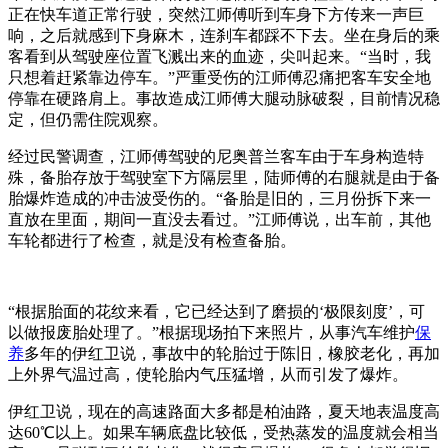
正在快车道正常行驶，突然江师傅听到车身下方传来一声巨
响，之后就感到下身麻木，连刹车都踩不下去。坐在身后的乘
客看到从驾驶座位置飞溅出来的血迹，尖叫起来。“当时，我
只想着赶紧靠边停车。”严重受伤的江师傅忍痛把客车安全地
停靠在硬路肩上。事故造成江师傅大腿动脉破裂，目前情况稳
定，但仍需住院观察。
经过民警调查，江师傅驾驶的尼奥普兰客车由于车身构造特
殊，备胎存放于驾驶室下方隔层里，陆师傅的右腿就是由于备
胎爆炸造成的冲击波受伤的。“备胎是旧的，三月份拆下来一
直放在里面，期间一直没去看过。”江师傅说，出车前，其他
车轮都进行了检查，就是没有检查备胎。
“根据胎面的花纹来看，它已经达到了磨损的‘极限刻度’，可
以做报废胎处理了。”根据现场拍下来照片，从事汽车维护
保
养
多年的伊红卫说，事故中的轮胎过于陈旧，橡胶老化，再加
上外界气温过高，使轮胎内气压猛增，从而引发了爆炸。
伊红卫说，现在的高速路面大多都是柏油路，夏天地表温度高
达60℃以上。如果车辆底盘比较低，受热蒸发的温度就会相当