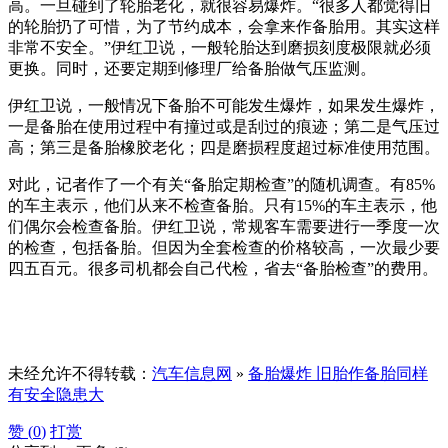
高。一旦碰到了轮胎老化，就很容易爆炸。“很多人都觉得旧
的轮胎扔了可惜，为了节约成本，会拿来作备胎用。其实这样
非常不安全。”伊红卫说，一般轮胎达到磨损刻度极限就必须
更换。同时，还要定期到修理厂给备胎做气压监测。
伊红卫说，一般情况下备胎不可能发生爆炸，如果发生爆炸，
一是备胎在使用过程中有撞过或是刮过的痕迹；第二是气压过
高；第三是备胎橡胶老化；四是磨损程度超过标准使用范围。
对此，记者作了一个有关“备胎定期检查”的随机调查。有85%
的车主表示，他们从来不检查备胎。只有15%的车主表示，他
们偶尔会检查备胎。伊红卫说，常规客车需要进行一季度一次
的检查，包括备胎。但因为全套检查的价格较高，一次最少要
四五百元。很多司机都会自己代检，省去“备胎检查”的费用。
未经允许不得转载：
汽车信息网
»
备胎爆炸 旧胎作备胎同样
有安全隐患大
赞 (
0
)
打赏