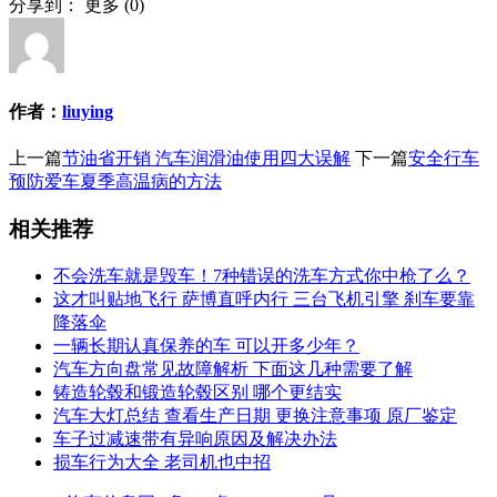
分享到：
更多
(
0
)
作者：
liuying
上一篇
节油省开销 汽车润滑油使用四大误解
下一篇
安全行车
预防爱车夏季高温病的方法
相关推荐
不会洗车就是毁车！7种错误的洗车方式你中枪了么？
这才叫贴地飞行 萨博直呼内行 三台飞机引擎 刹车要靠
降落伞
一辆长期认真保养的车 可以开多少年？
汽车方向盘常见故障解析 下面这几种需要了解
铸造轮毂和锻造轮毂区别 哪个更结实
汽车大灯总结 查看生产日期 更换注意事项 原厂鉴定
车子过减速带有异响原因及解决办法
损车行为大全 老司机也中招