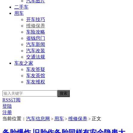
汽车图片
二手车
用车
开车技巧
维修保养
车险攻略
省钱窍门
汽车新闻
汽车改装
交通法规
车友之家
车友答疑
车友茶馆
车友维权
RSS订阅
登陆
注册
当前位置：
汽车信息网
用车
维修保养
正文
>
>
>
备胎爆炸 旧胎作备胎同样有安全隐患大