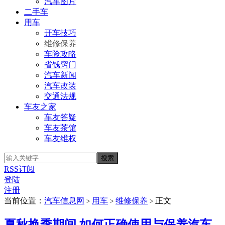
汽车图片
二手车
用车
开车技巧
维修保养
车险攻略
省钱窍门
汽车新闻
汽车改装
交通法规
车友之家
车友答疑
车友茶馆
车友维权
RSS订阅
登陆
注册
当前位置：
汽车信息网
用车
维修保养
正文
>
>
>
夏秋换季期间 如何正确使用与保养汽车