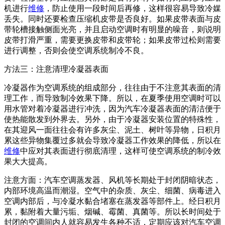
机进行
维修
，防止使用一段时间后再修，这样很容易导致冷媒
丢失。同时还要检查压缩机皮带是否良好。如果皮带表面与皮
带轮槽接触侧面光亮，并且启动空调时有明显的噪音，则说明
皮带打滑严重，需要更换皮带和皮带轮；如果皮带过松则需要
进行调整，否则会使空调系统制冷不良。
方法三：注意清理冷凝器表面
冷凝器作为空调系统的组成部分，往往由于不注意其表面的清
理工作，而导致制冷效果下降。所以，在夏季使用空调时可以
用水管对着冷凝器进行冲洗，因为汽车冷凝器表面的清洁便于
使热能散发到外界去。另外，由于冷凝器安装位置的特殊性，
在其迎风一面往往会有许多灰尘、泥土、树叶等异物，日积月
累这些异物集覆过多就会导致冷凝器工作效果的降低，所以在
维修
中应对其表面进行彻底清理，这样可使空调系统的制冷效
果大大提高。
注意方面：汽车空调蒸发器、风机等长期处于封闭阴暗状态，
内部环境高温而潮湿。空气中的杂质、灰尘、细菌、病毒进入
空调内部后，与冷凝水黏合堵塞在蒸发器等部件上。经日积月
累，黏附着大量污垢、烟碱、霉菌、真菌等。所以长时间处于
封闭的空调间内人就容易发生各种不适，定期应该对汽车空调