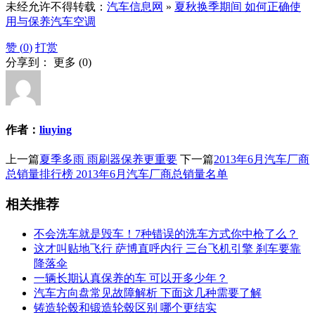
未经允许不得转载：
汽车信息网
»
夏秋换季期间 如何正确使
用与保养汽车空调
赞 (
0
)
打赏
分享到：
更多
(
0
)
作者：
liuying
上一篇
夏季多雨 雨刷器保养更重要
下一篇
2013年6月汽车厂商
总销量排行榜 2013年6月汽车厂商总销量名单
相关推荐
不会洗车就是毁车！7种错误的洗车方式你中枪了么？
这才叫贴地飞行 萨博直呼内行 三台飞机引擎 刹车要靠
降落伞
一辆长期认真保养的车 可以开多少年？
汽车方向盘常见故障解析 下面这几种需要了解
铸造轮毂和锻造轮毂区别 哪个更结实