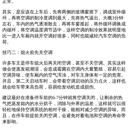
正常。
其实，是应该在上车后，先将两侧的玻璃窗摇下，调成室外循
环，再将空调的制冷度调到最大，先将热气逼出。大概3分钟
左右，车内的热气逐渐散去，再将车窗摇起，将外循环调换成
内循环，将空调温度调节适中，这样空调的制冷效果就明显地
比一进入车厢内就开空调好很多，同时也能减轻汽车空调的负
荷。
技巧二：熄火前先关空调
许多车主是停车熄火后再关闭空调，甚至不关空调。其实这样
做会使蒸发箱潮湿，会造成霉菌在空调内大量繁殖，容易引起
空调异味，使车厢内的空气浑浊，对车主身体有一定的危害。
并且，第二天启动车时，会带着空调启动的压力点火，这样也
就会给车带来高负荷，容易给发动机造成损伤。
建议最好在准备停车前的6-7分钟就将空调关闭，让剩余的热
气把蒸发箱内的水分烘干，消除与外界的温差，这样就可以很
轻松地保持空调系统的相对干燥，能相对减少空调的异味。而
且，在停车前提前关闭空调，会避免对蓄电池和空调的寿命带
来影响。