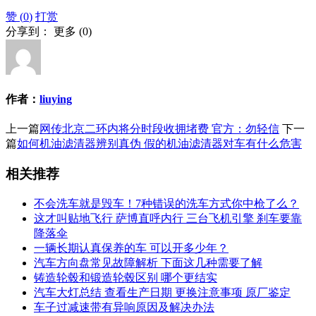
赞 (
0
)
打赏
分享到：
更多
(
0
)
作者：
liuying
上一篇
网传北京二环内将分时段收拥堵费 官方：勿轻信
下一
篇
如何机油滤清器辨别真伪 假的机油滤清器对车有什么危害
相关推荐
不会洗车就是毁车！7种错误的洗车方式你中枪了么？
这才叫贴地飞行 萨博直呼内行 三台飞机引擎 刹车要靠
降落伞
一辆长期认真保养的车 可以开多少年？
汽车方向盘常见故障解析 下面这几种需要了解
铸造轮毂和锻造轮毂区别 哪个更结实
汽车大灯总结 查看生产日期 更换注意事项 原厂鉴定
车子过减速带有异响原因及解决办法