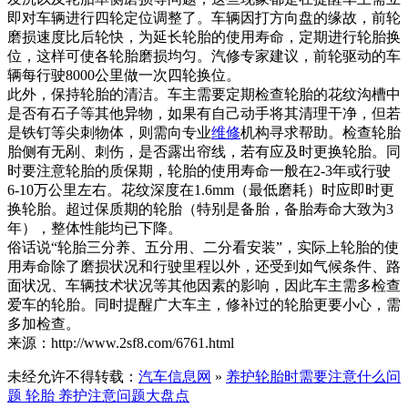
即对车辆进行四轮定位调整了。车辆因打方向盘的缘故，前轮
磨损速度比后轮快，为延长轮胎的使用寿命，定期进行轮胎换
位，这样可使各轮胎磨损均匀。汽修专家建议，前轮驱动的车
辆每行驶8000公里做一次四轮换位。
此外，保持轮胎的清洁。车主需要定期检查轮胎的花纹沟槽中
是否有石子等其他异物，如果有自己动手将其清理干净，但若
是铁钉等尖刺物体，则需向专业
维修
机构寻求帮助。检查轮胎
胎侧有无剐、刺伤，是否露出帘线，若有应及时更换轮胎。同
时要注意轮胎的质保期，轮胎的使用寿命一般在2-3年或行驶
6-10万公里左右。花纹深度在1.6mm（最低磨耗）时应即时更
换轮胎。超过保质期的轮胎（特别是备胎，备胎寿命大致为3
年），整体性能均已下降。
俗话说“轮胎三分养、五分用、二分看安装”，实际上轮胎的使
用寿命除了磨损状况和行驶里程以外，还受到如气候条件、路
面状况、车辆技术状况等其他因素的影响，因此车主需多检查
爱车的轮胎。同时提醒广大车主，修补过的轮胎更要小心，需
多加检查。
来源：http://www.2sf8.com/6761.html
未经允许不得转载：
汽车信息网
»
养护轮胎时需要注意什么问
题 轮胎 养护注意问题大盘点