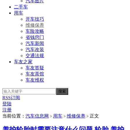
汽车图片
二手车
用车
开车技巧
维修保养
车险攻略
省钱窍门
汽车新闻
汽车改装
交通法规
车友之家
车友答疑
车友茶馆
车友维权
RSS订阅
登陆
注册
当前位置：
汽车信息网
用车
维修保养
正文
>
>
>
养护轮胎时需要注意什么问题 轮胎 养护