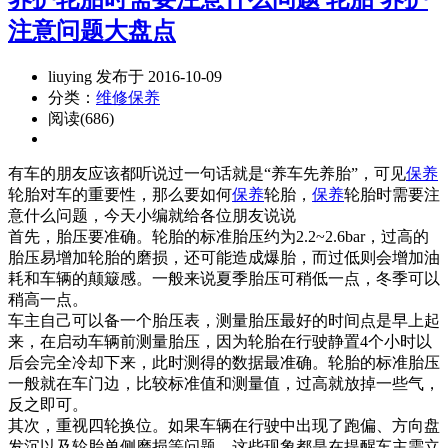
注意问题大盘点
liuying 发布于 2016-10-09
分类：
维修保养
阅读(686)
有车的朋友应该都听说过一句话就是“养车先养胎”，可见
保养
轮胎对车的重要性，那么要如何
保养
轮胎，
保养
轮胎时需要注
意什么问题，今天小编就给各位朋友说说
首先，胎压要准确。轮胎的标准胎压约为2.2~2.6bar，过高的
胎压易增加轮胎的磨损，还可能造成爆胎，而过低则会增加油
耗和车辆的颠簸感。一般来说夏季胎压可稍低一点，冬季可以
稍高一点。
车主自己可以备一个胎压表，测量胎压最好的时间点是早上起
来，在启动车辆前测量胎压，因为轮胎在行驶静置4个小时以
后会完全冷却下来，此时测得的数据最准确。轮胎的标准胎压
一般就在车门边，比较标准值和测量值，过高就放掉一些气，
反之即可。
其次，重视四轮换位。如果车辆在行驶中出现了跑偏、方向盘
发沉以及轮胎单侧磨损等问题，这些现象都是在提醒车主需立