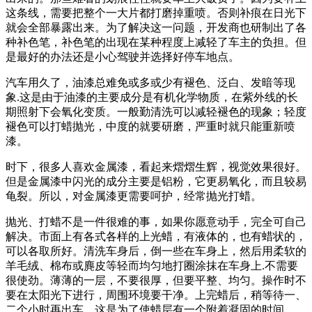
这条线，需要把整个一大片都打磨掉重喷。否则补痕在日光下
就会全部暴露出来。为了解决这一问题，开发商也研制出了各
种补色笔，补色笔的出现在某种程度上减轻了车主的负担。但
是最好的办法还是小心驾驶并选择好停车地点。
汽车用久了，油漆总难免或多或少有褪色、泛白、发暗等现
象.这是由于油漆的主要成分是有机化学物质，在紫外线的长
期照射下会氧化变质。一般勤清洗可以减轻褪色的现象；轻度
褪色可以打蜡抛光，中度的就要研磨，严重时就只能重新喷
漆。
时下，很多人喜欢金属漆，看起来熠熠生辉，视觉效果很好。
但是金属漆中闪光的成分主要是铝粉，它更易氧化，而且较易
龟裂。所以，对金属漆更需要呵护，经常抛光打蜡。
抛光、打蜡不是一件很难的事，如果你愿意动手，完全可自己
解决。市面上有各式各样的上光蜡，有液体的，也有蜡状的，
可以各取所好。清洗车身后，倒一些在车身上，然后用柔软的
羊毛绒、棉布或麂皮等轻而均匀地打圈涂抹在车身上.不需要
很使劲。薄薄的一层，不要很厚，但要平整、均匀。操作时不
要在太阳光下进行，周围环境要干净。上完蜡后，稍等待一、
二个小时再出车，这是为了使蜡层有一个附着凝固的时间。