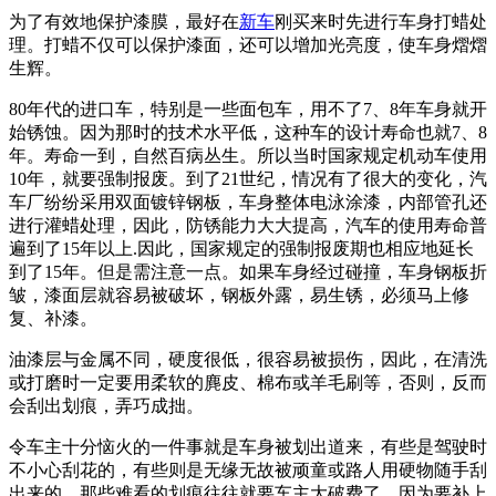
为了有效地保护漆膜，最好在
新车
刚买来时先进行车身打蜡处
理。打蜡不仅可以保护漆面，还可以增加光亮度，使车身熠熠
生辉。
80年代的进口车，特别是一些面包车，用不了7、8年车身就开
始锈蚀。因为那时的技术水平低，这种车的设计寿命也就7、8
年。寿命一到，自然百病丛生。所以当时国家规定机动车使用
10年，就要强制报废。到了21世纪，情况有了很大的变化，汽
车厂纷纷采用双面镀锌钢板，车身整体电泳涂漆，内部管孔还
进行灌蜡处理，因此，防锈能力大大提高，汽车的使用寿命普
遍到了15年以上.因此，国家规定的强制报废期也相应地延长
到了15年。但是需注意一点。如果车身经过碰撞，车身钢板折
皱，漆面层就容易被破坏，钢板外露，易生锈，必须马上修
复、补漆。
油漆层与金属不同，硬度很低，很容易被损伤，因此，在清洗
或打磨时一定要用柔软的麂皮、棉布或羊毛刷等，否则，反而
会刮出划痕，弄巧成拙。
令车主十分恼火的一件事就是车身被划出道来，有些是驾驶时
不小心刮花的，有些则是无缘无故被顽童或路人用硬物随手刮
出来的。那些难看的划痕往往就要车主大破费了。因为要补上