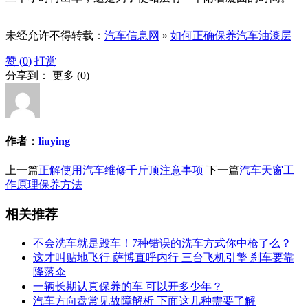
未经允许不得转载：
汽车信息网
»
如何正确保养汽车油漆层
赞 (
0
)
打赏
分享到：
更多
(
0
)
作者：
liuying
上一篇
正解使用汽车维修千斤顶注意事项
下一篇
汽车天窗工
作原理保养方法
相关推荐
不会洗车就是毁车！7种错误的洗车方式你中枪了么？
这才叫贴地飞行 萨博直呼内行 三台飞机引擎 刹车要靠
降落伞
一辆长期认真保养的车 可以开多少年？
汽车方向盘常见故障解析 下面这几种需要了解