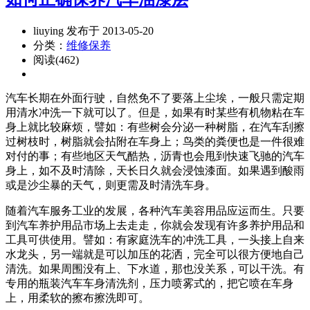
liuying 发布于 2013-05-20
分类：
维修保养
阅读(462)
汽车长期在外面行驶，自然免不了要落上尘埃，一般只需定期
用清水冲洗一下就可以了。但是，如果有时某些有机物粘在车
身上就比较麻烦，譬如：有些树会分泌一种树脂，在汽车刮擦
过树枝时，树脂就会拈附在车身上；鸟类的粪便也是一件很难
对付的事；有些地区天气酷热，沥青也会甩到快速飞驰的汽车
身上，如不及时清除，天长日久就会浸蚀漆面。如果遇到酸雨
或是沙尘暴的天气，则更需及时清洗车身。
随着汽车服务工业的发展，各种汽车美容用品应运而生。只要
到汽车养护用品市场上去走走，你就会发现有许多养护用品和
工具可供使用。譬如：有家庭洗车的冲洗工具，一头接上自来
水龙头，另一端就是可以加压的花洒，完全可以很方便地自己
清洗。如果周围没有上、下水道，那也没关系，可以干洗。有
专用的瓶装汽车车身清洗剂，压力喷雾式的，把它喷在车身
上，用柔软的擦布擦洗即可。