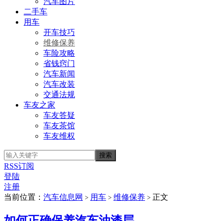
汽车图片
二手车
用车
开车技巧
维修保养
车险攻略
省钱窍门
汽车新闻
汽车改装
交通法规
车友之家
车友答疑
车友茶馆
车友维权
RSS订阅
登陆
注册
当前位置：
汽车信息网
用车
维修保养
正文
>
>
>
如何正确保养汽车油漆层