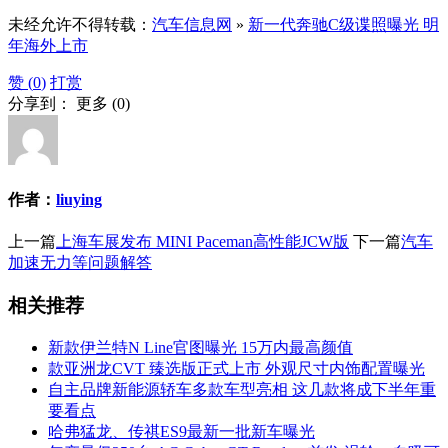
未经允许不得转载：
汽车信息网
»
新一代奔驰C级谍照曝光 明
年海外上市
赞 (
0
)
打赏
分享到：
更多
(
0
)
作者：
liuying
上一篇
上海车展发布 MINI Paceman高性能JCW版
下一篇
汽车
加速无力等问题解答
相关推荐
新款伊兰特N Line官图曝光 15万内最高颜值
款亚洲龙CVT 臻选版正式上市 外观尺寸内饰配置曝光
自主品牌新能源轿车多款车型亮相 这几款将成下半年重
要看点
哈弗猛龙、传祺ES9最新一批新车曝光