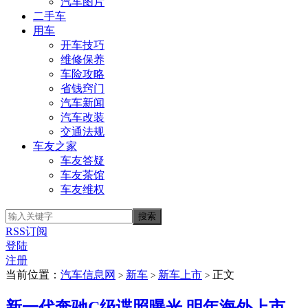
汽车图片
二手车
用车
开车技巧
维修保养
车险攻略
省钱窍门
汽车新闻
汽车改装
交通法规
车友之家
车友答疑
车友茶馆
车友维权
RSS订阅
登陆
注册
当前位置：
汽车信息网
新车
新车上市
正文
>
>
>
新一代奔驰C级谍照曝光 明年海外上市