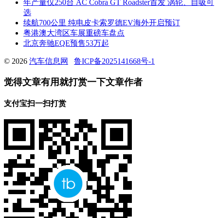
年产量仅250台 AC Cobra GT Roadster首发 涡轮、自吸可
选
续航700公里 纯电皮卡索罗德EV海外开启预订
粤港澳大湾区车展重磅车盘点
北京奔驰EQE预售53万起
© 2026
汽车信息网
鲁ICP备2025141668号-1
觉得文章有用就打赏一下文章作者
支付宝扫一扫打赏