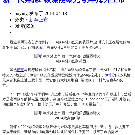
liuying 发布于 2013-04-18
分类：
新车上市
阅读(658)
最近谍照记者首次拍到了2014款奔驰C级无伪装照片,当时该车正在斯堪的纳
维亚半岛北部进行测试,
新车
将在明年1月的北美车展首次亮相。
2014款奔驰C级测试图
虽然
新车
与现行版有很大不同，但在奔驰陆续发布了新一代A级，CLA和最近
曝光的S级之后，新款C级的外观设计已经没有什么神秘之处了。
新车
的很多风格
元素都取自上述三款车型，而它的前大灯则取自E级改款车，排气管也与S级一
样。
下一代C级轿车将于明年8月上市，随后在2015年推出轿跑车和敞篷车，然后
才是这两款车的插电混动版本。奔驰将对亚拉巴马州Tuscaloosa工厂进行升级以
便能投产新款C级车，预计该工厂每年可至少生产10万量
新车
。
2014款奔驰C级
简评：2014款C级车外观设计与奔驰家族其他车型保持一致，进一步提升了
家族亲缘性，新增加的插电混动版油耗和尾气排放更低，顺应了市场需求。