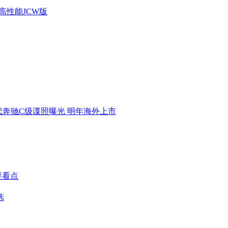
an高性能JCW版
代奔驰C级谍照曝光 明年海外上市
要看点
选