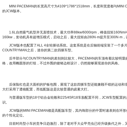
MINI PACEMAN的长宽高尺寸为4109*1786*1518mm，长度和宽度都与
的JCW版本。
1.6L自然吸气机型并无直喷技术，最大功率88kw/6000rpm，峰值扭矩160Nm/
160kw，发动机具有超增压模式，启动之后，最大扭矩由280N·m提升至300N
JCW版本也配置了ALL 4全轮驱动系统。这套系统是在后轴前端安装了一个
COUNTRYMAN之后，迷你的第二款四驱车型。
后半部分与COUNTRYMAN的差别则比较大，PACEMAN的车顶有着比较
格，改用椭圆形的灯组，不过外围的镀铬边框设计，仍然能够展现迷你的风格。
后保险杠也是大面积的护板包围，展现了这款四驱车型还能兼顾不错的运动和非铺
大灯采用了透镜配置，而低配版这是比较普通的卤素大灯。
与普通版车型的18寸铝合金轮毂和225/45R18车胎配置不同，JCW车型配置
识。
JCW版的MINI PACEMAN都是高配版车型，其内饰部分的中置时速表则在
的个性化定位。
目前时尚型小车的竞争日趋激烈，除了老对手大众甲壳虫已经升级换代之外，又新增