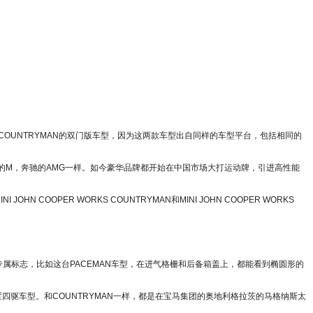
ICOUNTRYMAN的双门版车型，因为这两款车型出自同样的车型平台，包括相同的
就如同宝马的M，奔驰的AMG一样。如今豪华品牌都开始在中国市场大打运动牌，引进高性能
 JOHN COOPER WORKS COUNTRYMAN和MINI JOHN COOPER WORKS
专属标志，比如这台PACEMAN车型，在进气格栅和后备箱盖上，都能看到椭圆形的
4前置四驱车型。和COUNTRYMAN一样，都是在宝马集团的奥地利格拉茨的马格纳斯太