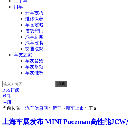
二手车
用车
开车技巧
维修保养
车险攻略
省钱窍门
汽车新闻
汽车改装
交通法规
车友之家
车友答疑
车友茶馆
车友维权
RSS订阅
登陆
注册
当前位置：
汽车信息网
新车
新车上市
正文
>
>
>
上海车展发布 MINI Paceman高性能JCW