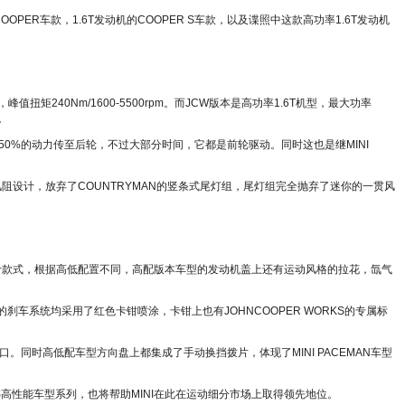
COOPER车款，1.6T发动机的COOPER S车款，以及谍照中这款高功率1.6T发动机
，峰值扭矩240Nm/1600-5500rpm。而JCW版本是高功率1.6T机型，最大功率
。
0%的动力传至后轮，不过大部分时间，它都是前轮驱动。同时这也是继MINI
阻设计，放弃了COUNTRYMAN的竖条式尾灯组，尾灯组完全抛弃了迷你的一贯风
设计款式，根据高低配置不同，高配版本车型的发动机盖上还有运动风格的拉花，氙气
的刹车系统均采用了红色卡钳喷涂，卡钳上也有JOHNCOOPER WORKS的专属标
。同时高低配车型方向盘上都集成了手动换挡拨片，体现了MINI PACEMAN车型
KS高性能车型系列，也将帮助MINI在此在运动细分市场上取得领先地位。