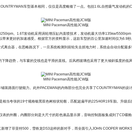
MINI COUNTRYMAN车型基本相同，仅仅是高度略矮了一点。包括1.6L自然吸气发动机的
MINI Paceman高性能JCW版
4250rpm。1.6T发动机采用涡轮增压缸内直喷技术，发动机最大功率135kw/5500rpm
·m，以带来更好的加速感受。根据官方的资料显示，这款车型的百公里加速时间仅为6.9秒
多片式离合器，在恶略路况下，一旦系统检测到前轮失去抓地力时，系统会自动分配最多5
明显的下降趋势，与车窗的交线也是平滑的直线。后风档玻璃也采用了更大倾斜弧度的低风
MINI Paceman高性能JCW版
装路面行驶能力。此外PACEMAN的内饰部分也完全共享了COUNTRYMAN的
的是相当夸张的19寸规格银黑双色树枝状轮毂，匹配超扁平的225/40R19车胎。升级后
环形仪表的外圈，内圈部分则是大尺寸的彩色液晶显示屏，音响控制面板集成到了CD碟舱口
了菲亚特500，雪铁龙DS3这样的新对手，而全面引入JOHN COOPER WOR