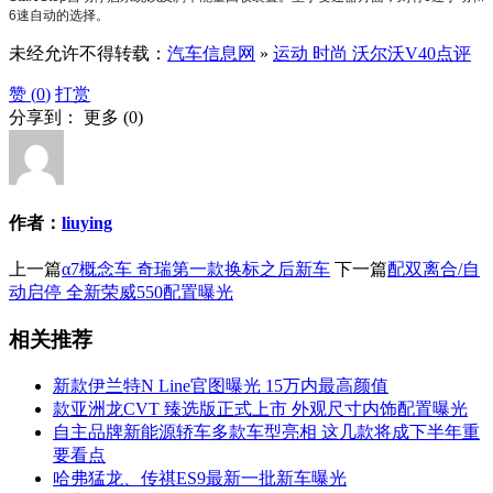
6速自动的选择。
未经允许不得转载：
汽车信息网
»
运动 时尚 沃尔沃V40点评
赞 (
0
)
打赏
分享到：
更多
(
0
)
作者：
liuying
上一篇
α7概念车 奇瑞第一款换标之后新车
下一篇
配双离合/自
动启停 全新荣威550配置曝光
相关推荐
新款伊兰特N Line官图曝光 15万内最高颜值
款亚洲龙CVT 臻选版正式上市 外观尺寸内饰配置曝光
自主品牌新能源轿车多款车型亮相 这几款将成下半年重
要看点
哈弗猛龙、传祺ES9最新一批新车曝光