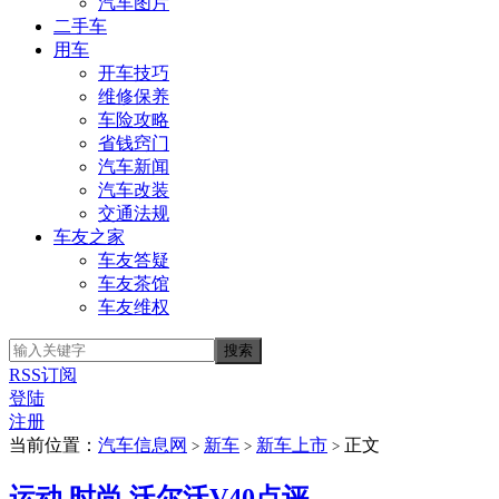
汽车图片
二手车
用车
开车技巧
维修保养
车险攻略
省钱窍门
汽车新闻
汽车改装
交通法规
车友之家
车友答疑
车友茶馆
车友维权
RSS订阅
登陆
注册
当前位置：
汽车信息网
新车
新车上市
正文
>
>
>
运动 时尚 沃尔沃V40点评