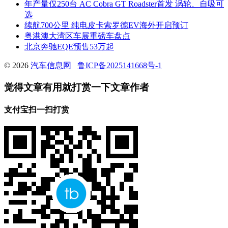
年产量仅250台 AC Cobra GT Roadster首发 涡轮、自吸可
选
续航700公里 纯电皮卡索罗德EV海外开启预订
粤港澳大湾区车展重磅车盘点
北京奔驰EQE预售53万起
© 2026
汽车信息网
鲁ICP备2025141668号-1
觉得文章有用就打赏一下文章作者
支付宝扫一扫打赏