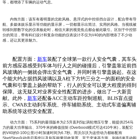
等，都增添了车辆的运动气息。
内饰方面：该车有着明显的北欧风格。悬浮式的中控排挡台设计，配合带有导
航、多媒体娱乐显示等功能的显示屏，一切都显示出简洁、实用的风格。当视线被
转移到那数字化的仪表板处时，相信大家的视觉焦点都会被此吸引。区别于中控部
分的简洁，带有科幻设计和复杂功能的仪表设计不仅为V40的内部增添了不少动
感，还让其更添魅力。
配置方面：
新车
装配了全球第一款行人安全气囊，其车头
前方感应器感受到车体与行人之间的碰撞后，引擎盖靠近前挡
风玻璃的一侧就会弹出安全气囊，并同时将引擎盖扬起。在这
个能大约占据挡风玻璃以及A柱下方约三分之一的面积的安全
气囊和引擎盖上扬的帮助下，行人的安全可以更大程度的得到
保障。这无疑又对业界安全性配置的进步，做出了一大新贡
献。此外，
新车
还配备ACC主动车距控制巡航、BLIS盲点提
示、CWAB主动刹车系统、停车辅助系统、主动式车道偏离辅
助系统等这些安全配置。
动力方面： T5系列的最强版本为2.5升直列5缸涡轮增压引擎，能提供254马
力的最大功率输出、370牛米的峰值扭矩 (Overboost模式可达410牛米)，装配它
的V40的0-100公里/小时加速时间为6.7秒。而沃尔沃为这些动力都标配有
Start/Stop自动停启系统以及刹车能量回收装置。至于变速器方面，则有6速手动和