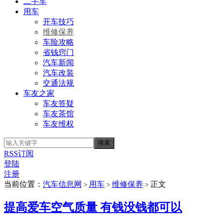
二手车
用车
开车技巧
维修保养
车险攻略
省钱窍门
汽车新闻
汽车改装
交通法规
车友之家
车友答疑
车友茶馆
车友维权
RSS订阅
登陆
注册
当前位置：
汽车信息网
用车
维修保养
正文
>
>
>
提高爱车空气质量 有钱没钱都可以