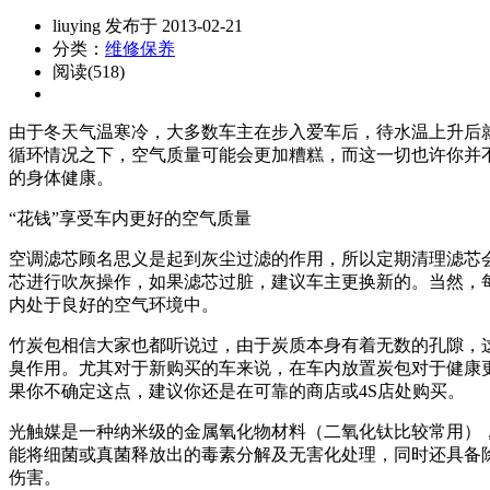
liuying 发布于 2013-02-21
分类：
维修保养
阅读(518)
由于冬天气温寒冷，大多数车主在步入爱车后，待水温上升后
循环情况之下，空气质量可能会更加糟糕，而这一切也许你并
的身体健康。
“花钱”享受车内更好的空气质量
空调滤芯顾名思义是起到灰尘过滤的作用，所以定期清理滤芯会
芯进行吹灰操作，如果滤芯过脏，建议车主更换新的。当然，
内处于良好的空气环境中。
竹炭包相信大家也都听说过，由于炭质本身有着无数的孔隙，
臭作用。尤其对于新购买的车来说，在车内放置炭包对于健康
果你不确定这点，建议你还是在可靠的商店或4S店处购买。
光触媒是一种纳米级的金属氧化物材料（二氧化钛比较常用）
能将细菌或真菌释放出的毒素分解及无害化处理，同时还具备
伤害。