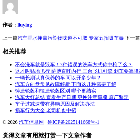
作者：
liuying
上一篇
汽车香水掩盖污染物味道不可取 专家五招吸车毒
下一篇
相关推荐
不会洗车就是毁车！7种错误的洗车方式你中枪了么？
这才叫贴地飞行 萨博直呼内行 三台飞机引擎 刹车要靠降
一辆长期认真保养的车 可以开多少年？
汽车方向盘常见故障解析 下面这几种需要了解
铸造轮毂和锻造轮毂区别 哪个更结实
汽车大灯总结 查看生产日期 更换注意事项 原厂鉴定
车子过减速带有异响原因及解决办法
损车行为大全 老司机也中招
© 2026
汽车信息网
鲁ICP备2025141668号-1
觉得文章有用就打赏一下文章作者