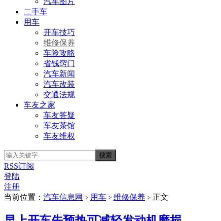
汽车图片
二手车
用车
开车技巧
维修保养
车险攻略
省钱窍门
汽车新闻
汽车改装
交通法规
车友之家
车友答疑
车友茶馆
车友维权
RSS订阅
登陆
注册
当前位置：
汽车信息网
用车
维修保养
正文
>
>
>
早上开车先预热可减轻发动机磨损