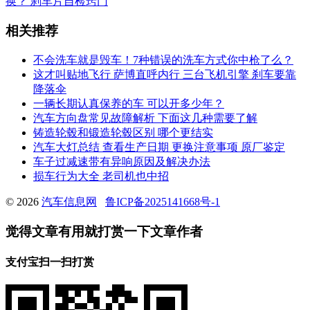
换？ 刹车片自检窍门
相关推荐
不会洗车就是毁车！7种错误的洗车方式你中枪了么？
这才叫贴地飞行 萨博直呼内行 三台飞机引擎 刹车要靠
降落伞
一辆长期认真保养的车 可以开多少年？
汽车方向盘常见故障解析 下面这几种需要了解
铸造轮毂和锻造轮毂区别 哪个更结实
汽车大灯总结 查看生产日期 更换注意事项 原厂鉴定
车子过减速带有异响原因及解决办法
损车行为大全 老司机也中招
© 2026
汽车信息网
鲁ICP备2025141668号-1
觉得文章有用就打赏一下文章作者
支付宝扫一扫打赏