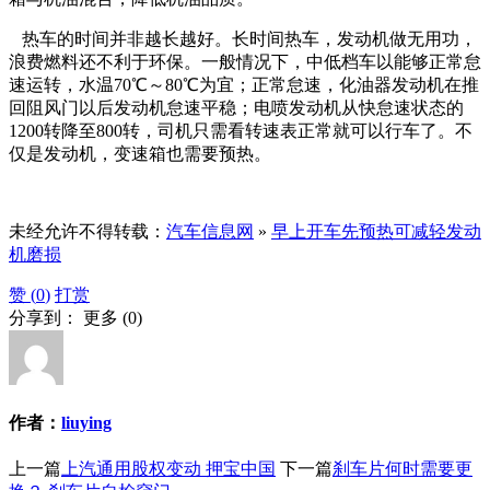
热车的时间并非越长越好。长时间热车，发动机做无用功，
浪费燃料还不利于环保。一般情况下，中低档车以能够正常怠
速运转，水温70℃～80℃为宜；正常怠速，化油器发动机在推
回阻风门以后发动机怠速平稳；电喷发动机从快怠速状态的
1200转降至800转，司机只需看转速表正常就可以行车了。不
仅是发动机，变速箱也需要预热。
未经允许不得转载：
汽车信息网
»
早上开车先预热可减轻发动
机磨损
赞 (
0
)
打赏
分享到：
更多
(
0
)
作者：
liuying
上一篇
上汽通用股权变动 押宝中国
下一篇
刹车片何时需要更