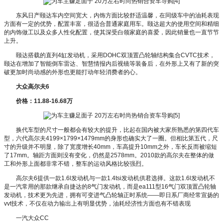
东风日产颐达车内空间宽大，内饰方面比较舒适温馨，在同级车中的油耗表现
方面有一定的优势，配置丰富，很适合普通家庭用车。颐达超大的使用空间和精细
的内饰做工以及众多人性化配置，使其深受白领家庭的喜爱，因此销量也一直节节
上升。
颐达搭载的直列4缸发动机，采用DOHC双顶置凸轮轴结构集合CVTC技术，
颐达在增加了智能倒车雷达、智慧情报内后视镜等装备后，在外形上又有了新的突
破更加时尚动感的外形也更能打动年轻消费者的心。
大众高尔夫6
价格：11.88-16.68万
换代车型的尺寸一般都会有较大的提升，比起在国内被大家所熟悉的第四代车
型，六代高尔夫4199×1799×1479mm的身形也确实大了一圈。但相比第五代，尺
寸的升级并不明显，除了宽度增长40mm，车高提升10mm之外，车长反而被缩短
了17mm。轴距方面则没有变化，仍然是2578mm。2010款的高尔夫在整体的做
工和外形上面都非常不错，整车的运动风格比较强烈。
高尔夫6提供一款1.6l发动机与一款1.4tsi发动机供君选择。这款1.6l发动机不
是一汽常用的那款继承自捷达的8气门发动机，而是ea111型16气门双顶置凸轮轴
发动机，技术更为先进，拥有可变进气凸轮轴正时系统——即日系厂商经常宣扬的
vvt技术，不仅在动力输出上有明显优势，油耗经济性方面也有不错表现
一汽大众CC