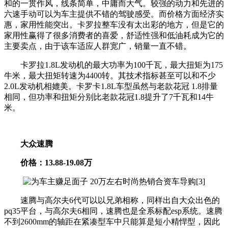
和的一贯作风，线条简单，中庸而大气。较强的动力和先进的
六速手动可以为车主提供不错的驾驶感受。而价格方面经济实
惠，家用性能突出。卡罗拉整车没有太出彩的地方，但是它的
家用性赢得了很多消费者的喜爱，舒适性强和低油耗成为它的
主要卖点，由于该车适应人群宽广，销量一直不错。
卡罗拉1.8L发动机的最大功率为100千瓦，最大扭矩为175
牛米，最大扭矩转速为4400转。其技术指标甚至可以和不少
2.0L发动机相媲美。卡罗卡1.8L车型虽然与老款花冠 1.8排量
相同，但功率和扭矩分别比老款花冠1.8提升了7千瓦和14牛
米。
大众速腾
价格：13.88-19.08万
速腾与高尔夫6代可以以兄弟相称，同样出自大众出色的
pq35平台，与高尔夫6相同，速腾也是全系标配esp系统。速腾
不到2600mm的轴距在紧凑型车中只能算是短小精悍型，因此