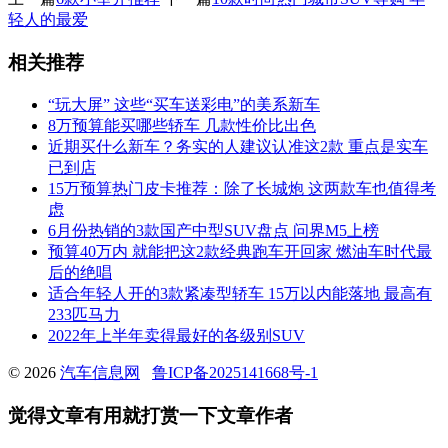
轻人的最爱
相关推荐
“玩大屏” 这些“买车送彩电”的美系新车
8万预算能买哪些轿车 几款性价比出色
近期买什么新车？务实的人建议认准这2款 重点是实车
已到店
15万预算热门皮卡推荐：除了长城炮 这两款车也值得考
虑
6月份热销的3款国产中型SUV盘点 问界M5上榜
预算40万内 就能把这2款经典跑车开回家 燃油车时代最
后的绝唱
适合年轻人开的3款紧凑型轿车 15万以内能落地 最高有
233匹马力
2022年上半年卖得最好的各级别SUV
© 2026
汽车信息网
鲁ICP备2025141668号-1
觉得文章有用就打赏一下文章作者