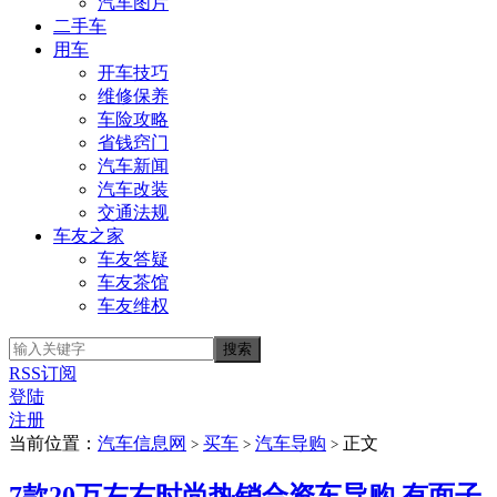
汽车图片
二手车
用车
开车技巧
维修保养
车险攻略
省钱窍门
汽车新闻
汽车改装
交通法规
车友之家
车友答疑
车友茶馆
车友维权
RSS订阅
登陆
注册
当前位置：
汽车信息网
买车
汽车导购
正文
>
>
>
7款20万左右时尚热销合资车导购 有面子