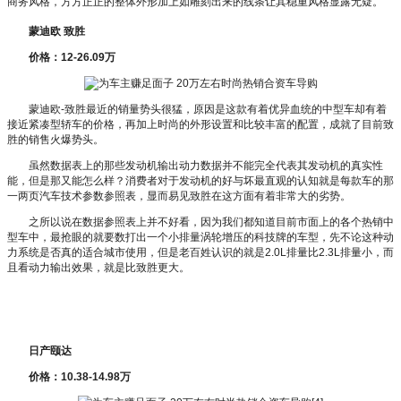
商务风格，方方正正的整体外形加上如雕刻出来的线条让其稳重风格显露无疑。
蒙迪欧 致胜
价格：12-26.09万
蒙迪欧-致胜最近的销量势头很猛，原因是这款有着优异血统的中型车却有着
接近紧凑型轿车的价格，再加上时尚的外形设置和比较丰富的配置，成就了目前致
胜的销售火爆势头。
虽然数据表上的那些发动机输出动力数据并不能完全代表其发动机的真实性
能，但是那又能怎么样？消费者对于发动机的好与坏最直观的认知就是每款车的那
一两页汽车技术参数参照表，显而易见致胜在这方面有着非常大的劣势。
之所以说在数据参照表上并不好看，因为我们都知道目前市面上的各个热销中
型车中，最抢眼的就要数打出一个小排量涡轮增压的科技牌的车型，先不论这种动
力系统是否真的适合城市使用，但是老百姓认识的就是2.0L排量比2.3L排量小，而
且看动力输出效果，就是比致胜更大。
日产颐达
价格：10.38-14.98万