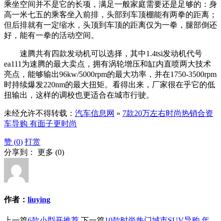
乘坐空间并不是它的长项，满足一般家庭需要还是足够的：身
高一米七五的乘客坐入前排，头部到车顶棚能有两拳的距离；
但后排就有一定缩水，头顶到车顶的距离仅为一拳，腿部倒还
好，能有一拳的活动空间。
速腾共有四款发动机可以选择，其中1.4tsi发动机代号
ea111为速腾的最大卖点，拥有涡轮增压和缸内直喷两大技术
亮点，能够输出96kw/5000rpm的最大功率，并在1750-3500rpm
时持续爆发220nm的最大扭矩。看得出来，厂家很在乎它的低
扭输出，这样的调校也更适合在城市行驶。
未经允许不得转载：
汽车信息网
»
7款20万左右时尚热销合资
车导购 有面子更时尚
赞 (
0
)
打赏
分享到：
更多
(
0
)
作者：
liuying
上一篇
6款小型开推荐
下一篇
10款时尚热门城市SUV导购 年