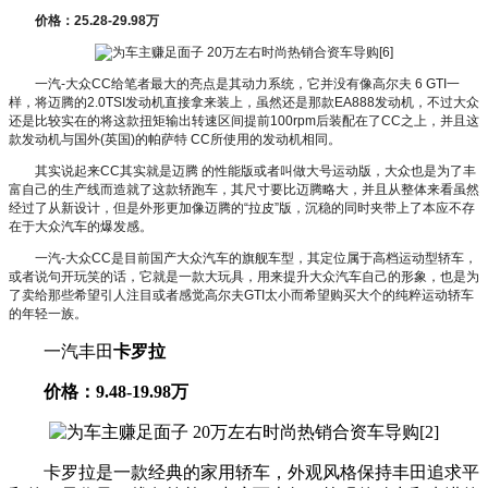
价格：25.28-29.98万
一汽-大众CC给笔者最大的亮点是其动力系统，它并没有像高尔夫 6 GTI一
样，将迈腾的2.0TSI发动机直接拿来装上，虽然还是那款EA888发动机，不过大众
还是比较实在的将这款扭矩输出转速区间提前100rpm后装配在了CC之上，并且这
款发动机与国外(英国)的帕萨特 CC所使用的发动机相同。
其实说起来CC其实就是迈腾 的性能版或者叫做大号运动版，大众也是为了丰
富自己的生产线而造就了这款轿跑车，其尺寸要比迈腾略大，并且从整体来看虽然
经过了从新设计，但是外形更加像迈腾的“拉皮”版，沉稳的同时夹带上了本应不存
在于大众汽车的爆发感。
一汽-大众CC是目前国产大众汽车的旗舰车型，其定位属于高档运动型轿车，
或者说句开玩笑的话，它就是一款大玩具，用来提升大众汽车自己的形象，也是为
了卖给那些希望引人注目或者感觉高尔夫GTI太小而希望购买大个的纯粹运动轿车
的年轻一族。
一汽丰田
卡罗拉
价格：9.48-19.98万
卡罗拉是一款经典的家用轿车，外观风格保持丰田追求平