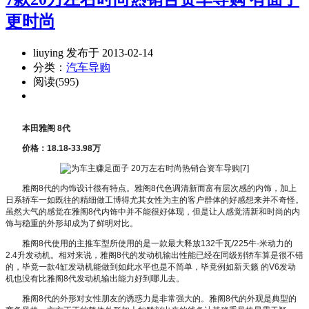
更时尚
liuying 发布于 2013-02-14
分类：
汽车导购
阅读(595)
本田雅阁 8代
价格：18.18-33.98万
雅阁8代的内饰设计很有特点。雅阁8代色调清新而富有层次感的内饰，加上
日系轿车一如既往的精细做工博得尤其女性为主的客户群体的好感想来并不奇怪。
虽然大气的感觉在雅阁8代内饰中并不能很好体现，但是让人感觉清新和时尚的内
饰与稳重的外形却成为了鲜明对比。
雅阁8代使用的主推车型所使用的是一款最大释放132千瓦/225牛·米动力的
2.4升发动机。相对来说，雅阁8代的发动机输出性能已经在同级别轿车算是很不错
的，毕竟一款4缸发动机能做到如此水平也是不简单，毕竟例如新天籁 的V6发动
机也没有比雅阁8代发动机输出能力好到哪儿去。
雅阁8代的外形对女性朋友的诱惑力是非常强大的。雅阁8代的外观是典型的