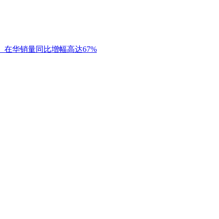
辆 在华销量同比增幅高达67%