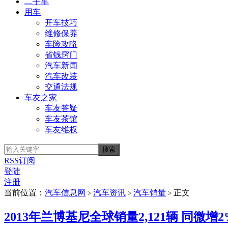
二手车
用车
开车技巧
维修保养
车险攻略
省钱窍门
汽车新闻
汽车改装
交通法规
车友之家
车友答疑
车友茶馆
车友维权
RSS订阅
登陆
注册
当前位置：
汽车信息网
汽车资讯
汽车销量
正文
>
>
>
2013年兰博基尼全球销量2,121辆 同微