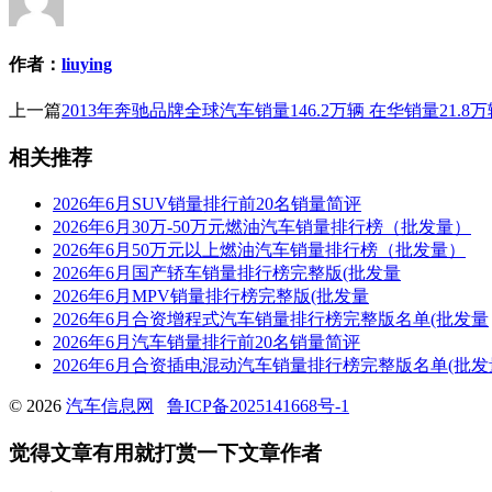
作者：
liuying
上一篇
2013年奔驰品牌全球汽车销量146.2万辆 在华销量21.
相关推荐
2026年6月SUV销量排行前20名销量简评
2026年6月30万-50万元燃油汽车销量排行榜（批发量）
2026年6月50万元以上燃油汽车销量排行榜（批发量）
2026年6月国产轿车销量排行榜完整版(批发量
2026年6月MPV销量排行榜完整版(批发量
2026年6月合资增程式汽车销量排行榜完整版名单(批发量
2026年6月汽车销量排行前20名销量简评
2026年6月合资插电混动汽车销量排行榜完整版名单(批发
© 2026
汽车信息网
鲁ICP备2025141668号-1
觉得文章有用就打赏一下文章作者