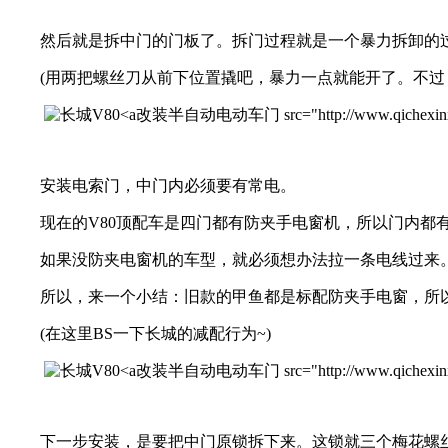
然后就是拆中门的门板了。拆门过程就是一个暴力拆卸的过
(用两把螺丝刀从前下位置撬吧，暴力一点就能开了。不过，
改装半自动电动车门 src="http://www.qichexinxiw.co
安装电索门，中门内必须要有常电。
现在的V80顶配车是四门都有防夹手电窗机，所以门内都有
如果没防夹电窗机的车型，就必须想办法拉一条电线过来。(
所以，来一个小结：旧款的甲鱼都是标配防夹手电窗，所以
(在这里BS一下长城的减配行为~)
改装半自动电动车门 src="http://www.qichexinxiw.co
下一步安装，是要把中门原锁拆下来。这锁就三个梅花螺丝固