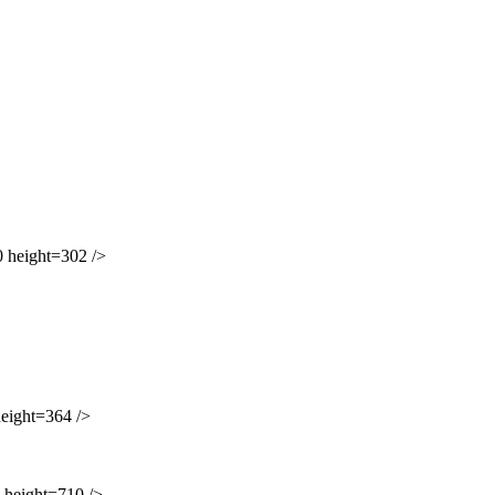
height=302 />
ight=364 />
eight=710 />