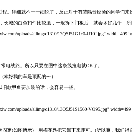
程。详细就不一一细说了，反正对于有装隔音经验的同学们来
长城的白色扣件比较脆，一般拆下门板后，就会坏好几个，所以
m/uploads/allimg/c1310/13Q5J51G1c0-U10J.jpg" width=499 hei
常电线路。所以只要在图中这条线拉电就OK了。
幸好我的车是顶配的~~)
旧款甲鱼要加装的话，会容易一些。
m/uploads/allimg/c1310/13Q5J51S1560-VO95.jpg" width=499 h
定(如图所示)，用梅花匙把它卸下来即可。(所以嘛，我们得自