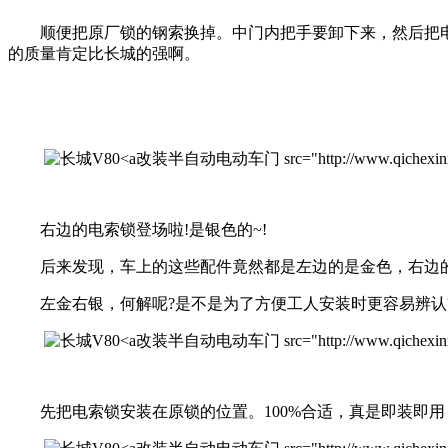
顺便把原厂锁的钢索换掉。中门内把手要卸下来，然后把电索锁的
的质量肯定比长城的强啊。
改装半自动电动车门 src="http://www.qichexinxiw.co
右边的电索锁登场啦!是银色的~!
后来发现，车上的这些配件竟然都是左边的是金色，右边的是
左金右银，何解呢?是不是为了方便工人安装时更容易辨认?
改装半自动电动车门 src="http://www.qichexinxiw.co
先把电索锁安装在原锁的位置。100%合适，真是即装即用