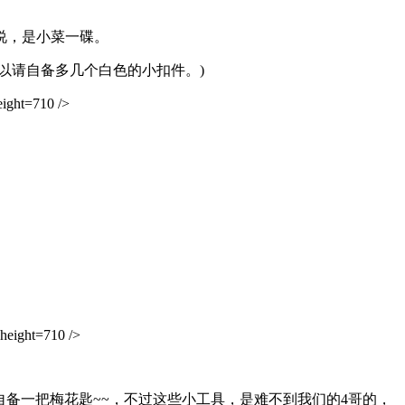
说，是小菜一碟。
请自备多几个白色的小扣件。)
ght=710 />
eight=710 />
备一把梅花匙~~，不过这些小工具，是难不到我们的4哥的，