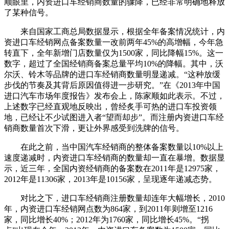
顺眼里，内资进口车经销商数量的骤降，已经非常明确地释放
了某种信号。
来自国家工商总局数据显示，根据全年备案情况统计，内
资进口车经销网点备案数量一改前两年45%的高增幅，今年急
转直下，全年新增门店数量仅为1500家，同比降幅15%。这一
数字，超过了全国经销商备案总量平均10%的降幅。其中，沃
尔沃、铃木等品牌的进口车经销商数量明显递减。“这种放缓
步伐的节奏及其背后原因值得进一步研究。”在《2013年中国
进口汽车市场年度报告》发布会上，陈家顺如此表示。不过，
上述数字已经直观地反映出，曾经炙手可热的进口车投资领
地，已经让不少试图进入者“望而却步”。而注册内资进口车经
销商数量首次下滑，更让外界感受到洗牌的信号。
在此之前，当中国汽车经销商的整体备案数量以10%以上
速度递减时，内资进口车经销商的数量却一直在暴增。数据显
示，近三年，全国内资经销商的备案数在2011年是12975家，
2012年是11306家，2013年是10156家，呈现逐年递减态势。
对比之下，进口车经销商注册数量却连年大幅增长，2010
年，内资进口车经销网点数为864家，到2011年则增至1216
家，同比增长40%；2012年为1760家，同比增长45%。“拐