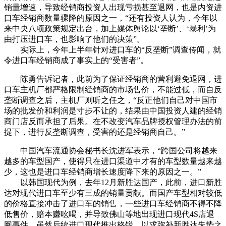
销量增速，导致经销商投资人出现亏损甚至退网，也是内资进
口车经销商数量骤降的原因之一，“还有投资人认为，今年以
来中央八项政策规定出台，加上媒体舆论以‘垄断’、‘暴利’为
由打压进口车，也影响了他们的决策”。
实际上，今年上半年针对进口车的“反垄断”调查传闻，就
令进口车经销商成了事实上的“受害者”。
陈勇告诉记者，此前为了保证经销商的营利避免退网，进
口车主机厂都严格限制经销商的市场售价，不能过低，而自反
垄断调查之后，主机厂则听之任之，“反正他们自己对中国市
场的批发价和利润是寸步不让的，结果由中国投资人建的经销
商门店反而承担了后果。在不改变汽车品牌授权管理办法的前
提下，进行反垄断调查，受害的还是经销商自己。”
中国汽车流通协会秘书长沈进军表示，“跨国公司将越来
越多的车型国产，使得只在进口渠道中才有的车型数量越来越
少，这也是进口车经销商增长速度降下来的原因之一。”
以韩国现代为例，去年12月新胜达国产，此前，进口新胜
达对现代进口车至少有三成的销量贡献。而国产车型相对较低
的价格直接冲击了进口车的销售，一些进口车经销商不得不降
低售价，赔本赚吆喝，并导致佛山等地出现进口现代4S店退
网事件。虽然后续进口现代推出格锐，以求弥补新胜达失势之