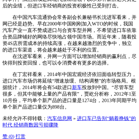
后的业绩，但进口车经销商的投资积极性已受到打击。
在中国汽车流通协会常务副会长兼秘书长沈进军看来，并
网已经是趋势。早在2000年中国刚刚加入WTO的时候，我国
汽车产业一直不赞成进口与合资车型并网，不希望进口车依靠
合资品牌铺好的网络尽快地占领中国市场。而近年来，随着投
资4S店所需成本的持续高涨，在越来越激烈的竞争中，独立
的进口车渠道，将会越来越处于不利的位置。
在沈进军看来，并网一方面可以增加经销商的赢利点，尽
快得到投资回报，也可以令消费者有更多的选择。
在丁宏祥看来，2014年中国宏观经济依旧面临转型压力，
进口汽车市场仍将延续“增速放缓、结构调整”的市场格局。根
据统计，2014年将会有54款进口
新车
投放到中国。“尽管车型
很多，但其中能够上量的产品有限”，贾屹分析称，2012年1至
10月份，平均单个新产品的进口量是1274台，2013年同期平均
单个新产品进口量仅为898台。
未经允许不得转载：
汽车信息网
»
进口车已告别“躺着挣钱”的
时代 经销商数因亏损骤降
赞 (
0
)
打赏