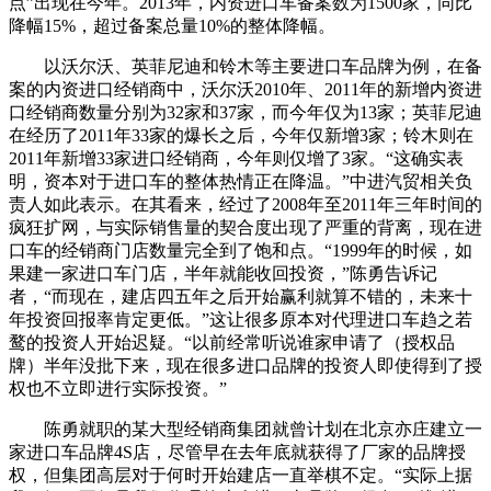
点”出现在今年。2013年，内资进口车备案数为1500家，同比
降幅15%，超过备案总量10%的整体降幅。
以沃尔沃、英菲尼迪和铃木等主要进口车品牌为例，在备
案的内资进口经销商中，沃尔沃2010年、2011年的新增内资进
口经销商数量分别为32家和37家，而今年仅为13家；英菲尼迪
在经历了2011年33家的爆长之后，今年仅新增3家；铃木则在
2011年新增33家进口经销商，今年则仅增了3家。“这确实表
明，资本对于进口车的整体热情正在降温。”中进汽贸相关负
责人如此表示。在其看来，经过了2008年至2011年三年时间的
疯狂扩网，与实际销售量的契合度出现了严重的背离，现在进
口车的经销商门店数量完全到了饱和点。“1999年的时候，如
果建一家进口车门店，半年就能收回投资，”陈勇告诉记
者，“而现在，建店四五年之后开始赢利就算不错的，未来十
年投资回报率肯定更低。”这让很多原本对代理进口车趋之若
鹜的投资人开始迟疑。“以前经常听说谁家申请了（授权品
牌）半年没批下来，现在很多进口品牌的投资人即使得到了授
权也不立即进行实际投资。”
陈勇就职的某大型经销商集团就曾计划在北京亦庄建立一
家进口车品牌4S店，尽管早在去年底就获得了厂家的品牌授
权，但集团高层对于何时开始建店一直举棋不定。“实际上据