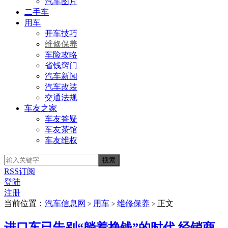
汽车图片
二手车
用车
开车技巧
维修保养
车险攻略
省钱窍门
汽车新闻
汽车改装
交通法规
车友之家
车友答疑
车友茶馆
车友维权
RSS订阅
登陆
注册
当前位置：
汽车信息网
用车
维修保养
正文
>
>
>
进口车已告别“躺着挣钱”的时代 经销商