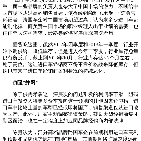
重，而一些品牌的负责人也夸大了中国市场的潜力，不断给中
国市场下达过高的销售目标，使得经销商难以承受。”陈勇告
诉记者，跨国车企对中国市场期望过高，认为来多少进口车都
能消化掉，而负责中国市场的职业经理人出于业绩的需要，也
往往夸大这种需求，最终导致供需层面深层次矛盾。
据贾屹透露，虽然2012年四季度和2013年一季度，行业开
始下调供给、降低库存，但是进入今年三季度，行业库存总量
仍有所反弹，截止到2013年10月，行业库存达3.2个月左右，
处于高位。这让进口车经销商不得不靠价格战来降低库存，但
这也带来了进口车经销商盈利状况的持续恶化。
倒逼“并网”
除了供需矛盾这一深层次的问题引发的利润率下滑，阻碍
进口车投资人将更多资本投向这一领地的其他因素还包括：进
口车中比较上量的车型已经或即将国产，销售渠道也从进口改
为国产。此外，厂家主动调整渠道策略，鼓励大型经销商集团
划区而治，也在一定程度上加速同品牌经销商内部洗牌。
陈勇认为，部分高档品牌跨国车企在前期利用进口车高利
润预期和品牌优势疯狂“圈地”建店，其前期网络扩展速度远超