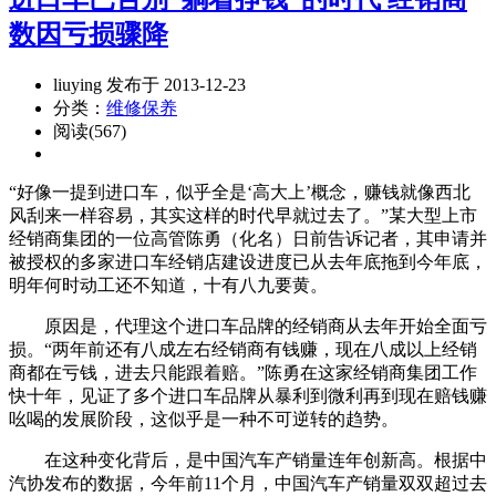
数因亏损骤降
liuying 发布于 2013-12-23
分类：
维修保养
阅读(567)
“好像一提到进口车，似乎全是‘高大上’概念，赚钱就像西北
风刮来一样容易，其实这样的时代早就过去了。”某大型上市
经销商集团的一位高管陈勇（化名）日前告诉记者，其申请并
被授权的多家进口车经销店建设进度已从去年底拖到今年底，
明年何时动工还不知道，十有八九要黄。
原因是，代理这个进口车品牌的经销商从去年开始全面亏
损。“两年前还有八成左右经销商有钱赚，现在八成以上经销
商都在亏钱，进去只能跟着赔。”陈勇在这家经销商集团工作
快十年，见证了多个进口车品牌从暴利到微利再到现在赔钱赚
吆喝的发展阶段，这似乎是一种不可逆转的趋势。
在这种变化背后，是中国汽车产销量连年创新高。根据中
汽协发布的数据，今年前11个月，中国汽车产销量双双超过去