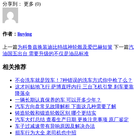
分享到：
更多
(
0
)
作者：
liuying
上一篇
为科鲁兹换装迪比特战神轮毂及爱巴赫短簧
下一篇
汽
油国五出台 需要升级的不仅是油品标准
相关推荐
不会洗车就是毁车！7种错误的洗车方式你中枪了么？
这才叫贴地飞行 萨博直呼内行 三台飞机引擎 刹车要靠
降落伞
一辆长期认真保养的车 可以开多少年？
汽车方向盘常见故障解析 下面这几种需要了解
铸造轮毂和锻造轮毂区别 哪个更结实
汽车大灯总结 查看生产日期 更换注意事项 原厂鉴定
车子过减速带有异响原因及解决办法
损车行为大全 老司机也中招