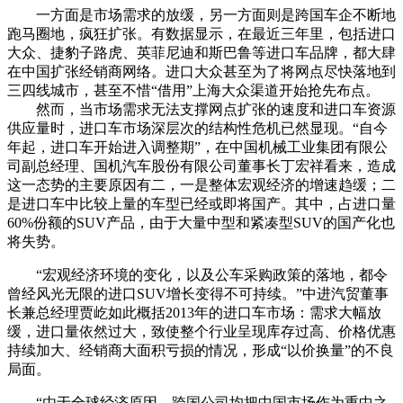
一方面是市场需求的放缓，另一方面则是跨国车企不断地
跑马圈地，疯狂扩张。有数据显示，在最近三年里，包括进口
大众、捷豹子路虎、英菲尼迪和斯巴鲁等进口车品牌，都大肆
在中国扩张经销商网络。进口大众甚至为了将网点尽快落地到
三四线城市，甚至不惜“借用”上海大众渠道开始抢先布点。
然而，当市场需求无法支撑网点扩张的速度和进口车资源
供应量时，进口车市场深层次的结构性危机已然显现。“自今
年起，进口车开始进入调整期”，在中国机械工业集团有限公
司副总经理、国机汽车股份有限公司董事长丁宏祥看来，造成
这一态势的主要原因有二，一是整体宏观经济的增速趋缓；二
是进口车中比较上量的车型已经或即将国产。其中，占进口量
60%份额的SUV产品，由于大量中型和紧凑型SUV的国产化也
将失势。
“宏观经济环境的变化，以及公车采购政策的落地，都令
曾经风光无限的进口SUV增长变得不可持续。”中进汽贸董事
长兼总经理贾屹如此概括2013年的进口车市场：需求大幅放
缓，进口量依然过大，致使整个行业呈现库存过高、价格优惠
持续加大、经销商大面积亏损的情况，形成“以价换量”的不良
局面。
“由于全球经济原因，跨国公司均把中国市场作为重中之