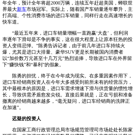
年全年，预计全年将超2000万辆，连续五年赶超美国，蝉联世
界最大
新车
市场冠军。实际上，随着国产车销量逐年攀升，主
打高端、个性消费市场的进口车销量，同样行走在高速增长的
快车道。
“最近五年来，进口车销量增幅一直跑赢‘大盘’，但利润
率逐年下滑却是不争的事实，这在很大程度上让原本狂热的投
资人变得忌惮。”陈勇告诉记者，由于前几年进口车持续火
爆，尤其是进口大排量、豪华SUV更是长期被国内消费者
以“加价数万元甚至十几万元”热烈追捧，导致进口车在外界留
下“赚快钱”和“暴利”的假象。
陈勇的担忧，终于在今年成为现实。在多重因素作用下，
进口车经销商投资人在今年大多感受到前所未有的经营压力，
其中最根本的原因是，进口车需求增速下滑与供货量的惯性增
长，导致供需矛盾愈发尖锐。直接后果就是，正在亏损和准备
撤离的经销商越来越多，“毫无疑问，进口车经销商的洗牌正
在加速”。
迟疑的投资人
在国家工商行政管理总局市场规范管理司市场处处长陈家