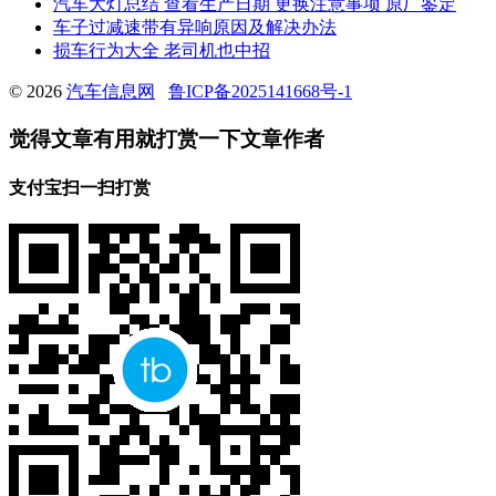
汽车大灯总结 查看生产日期 更换注意事项 原厂鉴定
车子过减速带有异响原因及解决办法
损车行为大全 老司机也中招
© 2026
汽车信息网
鲁ICP备2025141668号-1
觉得文章有用就打赏一下文章作者
支付宝扫一扫打赏