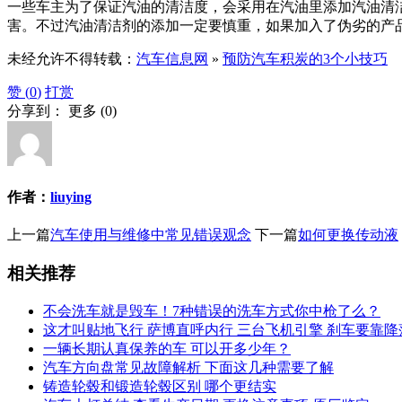
一些车主为了保证汽油的清洁度，会采用在汽油里添加汽油清
害。不过汽油清洁剂的添加一定要慎重，如果加入了伪劣的产
未经允许不得转载：
汽车信息网
»
预防汽车积炭的3个小技巧
赞 (
0
)
打赏
分享到：
更多
(
0
)
作者：
liuying
上一篇
汽车使用与维修中常见错误观念
下一篇
如何更换传动液
相关推荐
不会洗车就是毁车！7种错误的洗车方式你中枪了么？
这才叫贴地飞行 萨博直呼内行 三台飞机引擎 刹车要靠降
一辆长期认真保养的车 可以开多少年？
汽车方向盘常见故障解析 下面这几种需要了解
铸造轮毂和锻造轮毂区别 哪个更结实