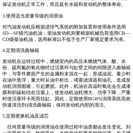
保证发动机正常工作，而且延长水箱和发动机的整体寿命。
3.使用适当质量等级的润滑油
对汽油发动机应根据进排气系统的附加装置和使用条件选用
SD—SF级汽油机油；柴油发动机则要根据机械负荷选用CB—
CD级柴油机油，选用标准以不低于生产厂家规定要求为准。
4.定期清洗曲轴箱
发动机在运转过程中，燃烧室内的高压未燃烧气体、酸、水
份、硫和氮的氧化物经过活塞环与缸壁之间的间隙进入曲轴箱
中，与零件磨损产生的金属粉末混在一起，形成油泥。量少时
在油中悬浮，量大时从油中析出，堵塞滤清器和油孔，造成发
动机润滑困难，引起磨损。此外，机油在高温时氧化会生成漆
膜和积碳粘结在活塞上，使发动机油耗增大、功率下降，严重
时使活塞环卡死而拉缸。因此，定期使用BGl05(润滑系统高效
快速清洗剂)清洗曲轴箱，保持发动机内部的清洁。
5.定期更换机油及滤芯
任何质量等级的润滑油在使用过程中油质都会发生变化。到