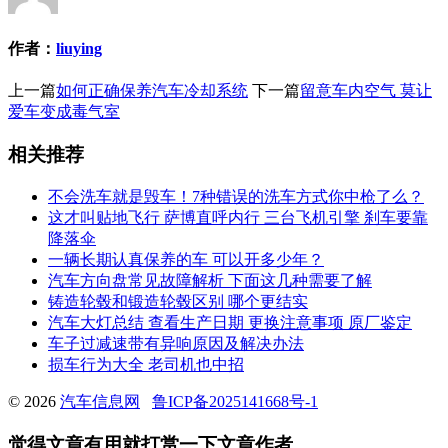
作者：
liuying
上一篇
如何正确保养汽车冷却系统
下一篇
留意车内空气 莫让
爱车变成毒气室
相关推荐
不会洗车就是毁车！7种错误的洗车方式你中枪了么？
这才叫贴地飞行 萨博直呼内行 三台飞机引擎 刹车要靠
降落伞
一辆长期认真保养的车 可以开多少年？
汽车方向盘常见故障解析 下面这几种需要了解
铸造轮毂和锻造轮毂区别 哪个更结实
汽车大灯总结 查看生产日期 更换注意事项 原厂鉴定
车子过减速带有异响原因及解决办法
损车行为大全 老司机也中招
© 2026
汽车信息网
鲁ICP备2025141668号-1
觉得文章有用就打赏一下文章作者