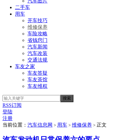
汽车图片
二手车
用车
开车技巧
维修保养
车险攻略
省钱窍门
汽车新闻
汽车改装
交通法规
车友之家
车友答疑
车友茶馆
车友维权
RSS订阅
登陆
注册
当前位置：
汽车信息网
用车
维修保养
正文
>
>
>
汽车发动机日常保养六的要点