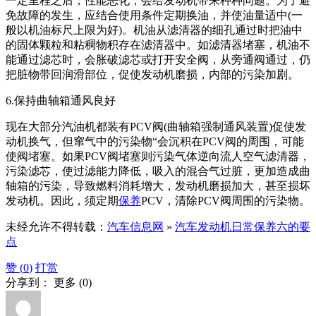
一定里程之后，性能恶化，会给发动机带来种种问题。为了避
免故障的发生，应结合使用条件定期换油，并使油量适中(一
般以机油标尺上限为好)。机油从滤清器的细孔通过时把油中
的固体颗粒和粘稠物积存在滤清器中。如滤清器堵塞，机油不
能通过滤芯时，会胀破滤芯或打开安全阀，从旁通阀通过，仍
把脏物带回润滑部位，促使发动机磨损，内部的污染加剧。
6.保持曲轴箱通风良好
现在大部分汽油机都装有PCV阀(曲轴箱强制通风装置)促使发
动机换气，但窜气中的污染物“会沉积在PCV阀的周围，可能
使阀堵塞。如果PCV阀堵塞则污染气体逆向流人空气滤清器，
污染滤芯，使过滤能力降低，吸入的混合气过脏，更加造成曲
轴箱的污染，导致燃料消耗增大，发动机磨损加大，甚至损坏
发动机。因此，须定期
保养
PCV，清除PCV阀周围的污染物。
未经允许不得转载：
汽车信息网
»
汽车发动机日常保养六的要
点
赞 (
0
)
打赏
分享到：
更多
(
0
)