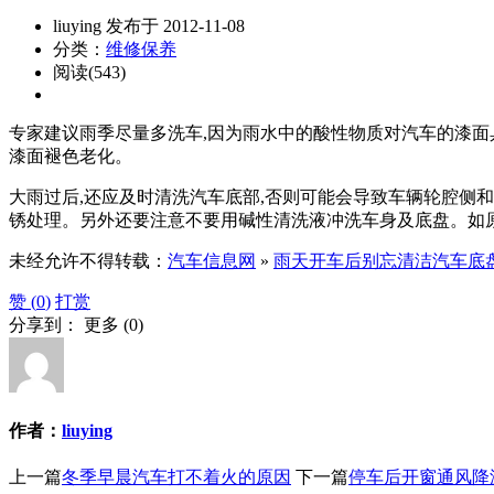
liuying 发布于 2012-11-08
分类：
维修保养
阅读(543)
专家建议雨季尽量多洗车,因为雨水中的酸性物质对汽车的漆面
漆面褪色老化。
大雨过后,还应及时清洗汽车底部,否则可能会导致车辆轮腔侧
锈处理。另外还要注意不要用碱性清洗液冲洗车身及底盘。如原
未经允许不得转载：
汽车信息网
»
雨天开车后别忘清洁汽车底
赞 (
0
)
打赏
分享到：
更多
(
0
)
作者：
liuying
上一篇
冬季早晨汽车打不着火的原因
下一篇
停车后开窗通风降