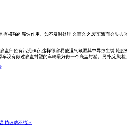
具有极强的腐蚀作用。如不及时处理,久而久之,爱车漆面会失去
和底盘部位有污泥积存,这样很容易使湿气藏匿其中导致生锈,轮腔
车没有做过底盘封塑的车辆最好做一个底盘封塑。另外,定期检
盘
温 挡玻璃不结冰