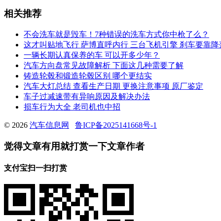
相关推荐
不会洗车就是毁车！7种错误的洗车方式你中枪了么？
这才叫贴地飞行 萨博直呼内行 三台飞机引擎 刹车要靠降
一辆长期认真保养的车 可以开多少年？
汽车方向盘常见故障解析 下面这几种需要了解
铸造轮毂和锻造轮毂区别 哪个更结实
汽车大灯总结 查看生产日期 更换注意事项 原厂鉴定
车子过减速带有异响原因及解决办法
损车行为大全 老司机也中招
© 2026
汽车信息网
鲁ICP备2025141668号-1
觉得文章有用就打赏一下文章作者
支付宝扫一扫打赏