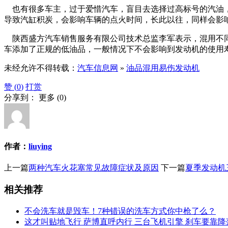
也有很多车主，过于爱惜汽车，盲目去选择过高标号的汽油，
导致汽缸积炭，会影响车辆的点火时间，长此以往，同样会影
陕西盛方汽车销售服务有限公司技术总监李军表示，混用不同
车添加了正规的低油品，一般情况下不会影响到发动机的使用
未经允许不得转载：
汽车信息网
»
油品混用易伤发动机
赞 (
0
)
打赏
分享到：
更多
(
0
)
作者：
liuying
上一篇
两种汽车火花塞常见故障症状及原因
下一篇
夏季发动机
相关推荐
不会洗车就是毁车！7种错误的洗车方式你中枪了么？
这才叫贴地飞行 萨博直呼内行 三台飞机引擎 刹车要靠降