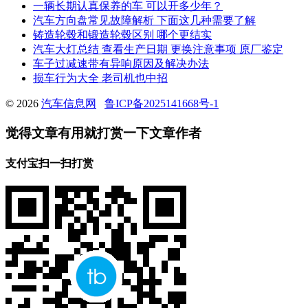
一辆长期认真保养的车 可以开多少年？
汽车方向盘常见故障解析 下面这几种需要了解
铸造轮毂和锻造轮毂区别 哪个更结实
汽车大灯总结 查看生产日期 更换注意事项 原厂鉴定
车子过减速带有异响原因及解决办法
损车行为大全 老司机也中招
© 2026
汽车信息网
鲁ICP备2025141668号-1
觉得文章有用就打赏一下文章作者
支付宝扫一扫打赏