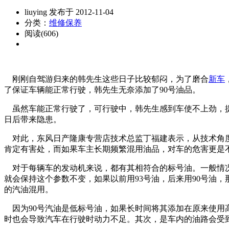
liuying 发布于 2012-11-04
分类：
维修保养
阅读(606)
刚刚自驾游归来的韩先生这些日子比较郁闷，为了磨合
新车
了保证车辆能正常行驶，韩先生无奈添加了90号油品。
虽然车能正常行驶了，可行驶中，韩先生感到车使不上劲，提
日后带来隐患。
对此，东风日产隆康专营店技术总监丁福建表示，从技术角度来
肯定有害处，而如果车主长期频繁混用油品，对车的危害更是
对于每辆车的发动机来说，都有其相符合的标号油。一般情况
就会保持这个参数不变，如果以前用93号油，后来用90号油
的汽油混用。
因为90号汽油是低标号油，如果长时间将其添加在原来使用
时也会导致汽车在行驶时动力不足。其次，是车内的油路会受