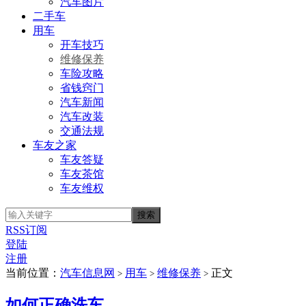
汽车图片
二手车
用车
开车技巧
维修保养
车险攻略
省钱窍门
汽车新闻
汽车改装
交通法规
车友之家
车友答疑
车友茶馆
车友维权
RSS订阅
登陆
注册
当前位置：
汽车信息网
用车
维修保养
正文
>
>
>
如何正确洗车