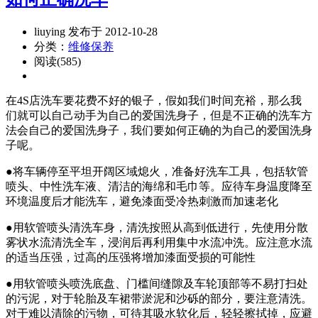
liuying 发布于 2012-10-28
分类：
维修保养
阅读(585)
在4S店洗车要花费不好的银子，假如我们时间充裕，那么我
们就可以自己动手为自己的爱国洗身子，但是不正确的洗车方
法会自己的爱国洗身子，我们要如何正确的为自己的爱国洗身
子呢。
●将车辆停至平坦开阔区域熄火，准备好洗车工具，包括软管
喷头、中性洗车液、清洁的海绵和毛巾等。应待车身温度降至
环境温度后才能洗车，避免漆面受冷热刺激而加速老化
●用软管喷头清洗车身，清洗按照从高到低进行，先使用分散
雾状水流清洗全车，浸润后再利用集中水流冲洗。应注意水流
的适当压强，过高的压强将增加漆面受损的可能性
●用软管喷头喷洗底盘、门槛间缝隙及车轮顶部等不易打扫处
的污泥，对于轮胎及车裙带淤泥和沙砾的部分，要注意清洗。
对于难以清除的污物，可待其吸水软化后，轻轻擦拭掉，应避