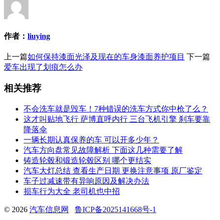
作者：
liuying
上一篇
如何保持漆面光泽及现在的车身漆面养护项目
下一篇
爱车出现了划痕怎么办
相关推荐
不会洗车就是毁车！7种错误的洗车方式你中枪了么？
这才叫贴地飞行 萨博直呼内行 三台飞机引擎 刹车要靠
降落伞
一辆长期认真保养的车 可以开多少年？
汽车方向盘常见故障解析 下面这几种需要了解
铸造轮毂和锻造轮毂区别 哪个更结实
汽车大灯总结 查看生产日期 更换注意事项 原厂鉴定
车子过减速带有异响原因及解决办法
损车行为大全 老司机也中招
© 2026
汽车信息网
鲁ICP备2025141668号-1