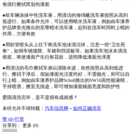
免强行擦拭而划伤漆面
●给车辆涂抹中性洗车液，用清洁的海绵蘸洗车液按照从高到
低进行。如果条件允许，可以使用蜡水洗车液，例如由车漆养
护品牌美光推出的至尊蜡水洗车液，起到在洗车时同时上蜡的
作用，方便有效
●用软管喷头从上往下将洗车泡沫清洁掉，注意一些“卫生死
角”，如倒车镜缝隙、车裙和挡泥板等。如果洗车泡沫未清洗
彻底，将使漆面产生衍射花纹，进而降低漆面光泽度
●用清洁的毛巾擦拭车身以清除水迹，依然按照从高到低进
行。擦拭干净后，假如漆面光洁度尚好，不需抛光，则可以自
行上蜡，例如由车漆养护品牌Scholl推出的SW10高性能液蜡，
手持喷洒，擦至无痕迹，即可增加漆面镜面亮度和防护性
爱国清洗完毕，是不是很有成就感？
未经允许不得转载：
汽车信息网
»
如何正确洗车
赞 (
0
)
打赏
分享到：
更多
(
0
)