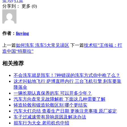
赞 (
0
)
打赏
分享到：
更多
(
0
)
作者：
liuying
上一篇
如何洗车 洗车5大常见误区
下一篇
技术狂”王传福：打
造中国“特斯拉”
相关推荐
不会洗车就是毁车！7种错误的洗车方式你中枪了么？
这才叫贴地飞行 萨博直呼内行 三台飞机引擎 刹车要靠
降落伞
一辆长期认真保养的车 可以开多少年？
汽车方向盘常见故障解析 下面这几种需要了解
铸造轮毂和锻造轮毂区别 哪个更结实
汽车大灯总结 查看生产日期 更换注意事项 原厂鉴定
车子过减速带有异响原因及解决办法
损车行为大全 老司机也中招