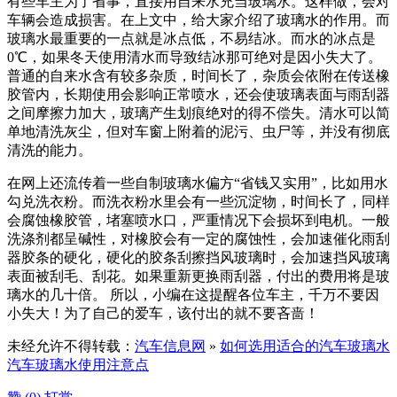
有些车主为了省事，直接用自来水充当玻璃水。这样做，会对
车辆会造成损害。在上文中，给大家介绍了玻璃水的作用。而
玻璃水最重要的一点就是冰点低，不易结冰。而水的冰点是
0℃，如果冬天使用清水而导致结冰那可绝对是因小失大了。
普通的自来水含有较多杂质，时间长了，杂质会依附在传送橡
胶管内，长期使用会影响正常喷水，还会使玻璃表面与雨刮器
之间摩擦力加大，玻璃产生划痕绝对的得不偿失。清水可以简
单地清洗灰尘，但对车窗上附着的泥污、虫尸等，并没有彻底
清洗的能力。
在网上还流传着一些自制玻璃水偏方“省钱又实用”，比如用水
勾兑洗衣粉。而洗衣粉水里会有一些沉淀物，时间长了，同样
会腐蚀橡胶管，堵塞喷水口，严重情况下会损坏到电机。一般
洗涤剂都呈碱性，对橡胶会有一定的腐蚀性，会加速催化雨刮
器胶条的硬化，硬化的胶条刮擦挡风玻璃时，会加速挡风玻璃
表面被刮毛、刮花。如果重新更换雨刮器，付出的费用将是玻
璃水的几十倍。 所以，小编在这提醒各位车主，千万不要因
小失大！为了自己的爱车，该付出的就不要吝啬！
未经允许不得转载：
汽车信息网
»
如何选用适合的汽车玻璃水
汽车玻璃水使用注意点