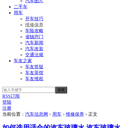
汽车图片
二手车
用车
开车技巧
维修保养
车险攻略
省钱窍门
汽车新闻
汽车改装
交通法规
车友之家
车友答疑
车友茶馆
车友维权
RSS订阅
登陆
注册
当前位置：
汽车信息网
用车
维修保养
正文
>
>
>
如何选用适合的汽车玻璃水 汽车玻璃水