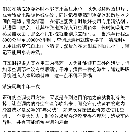
例如在清洗冷凝器时不能使用高压水枪，以免损坏散热翅片，
或者造成电路短路或失效，同时记得要清理冷凝器和散热器之
间的缝隙，避免堵塞；在清理蒸发器时最好使用专用清洁剂，
从进风口喷入，让其细微泡沫深入到空调箱体，长时间吸附在
蒸发器表面，那么不用拆洗就能彻底去除污垢；当汽车行程达
8000公里至10000公里时，空调滤清器就该更换了，清洗时可
以用压缩空气自上而下清洁，然后放在太阳底下晒几小时，谨
记不能用水去冲洗。
开车时很多人喜欢用车内循环，以为能够避开车外的污染，但
如果空调部件没有彻底清洁干净，病菌一样会滋生，通过呼吸
系统进入人体影响健康，这一点不得不警惕。
清洗周期半年一次
正确的空调使用方法，应该是在到达目的地之前就将制冷关
掉，让空调内的冷空气全部吹出来，避免它们残留在管道内、
冷凝成水是发霉的“导火线”。如果没有按照正确方法使用空
调，一个夏天过去，制冷效果就会渐渐变得不理想，造成车内
异味，并有可能缩短空调的寿命。