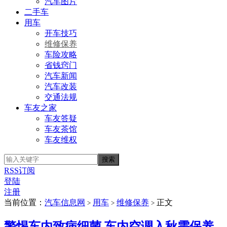
汽车图片
二手车
用车
开车技巧
维修保养
车险攻略
省钱窍门
汽车新闻
汽车改装
交通法规
车友之家
车友答疑
车友茶馆
车友维权
RSS订阅
登陆
注册
当前位置：
汽车信息网
用车
维修保养
正文
>
>
>
警惕车内致病细菌 车内空调入秋需保养