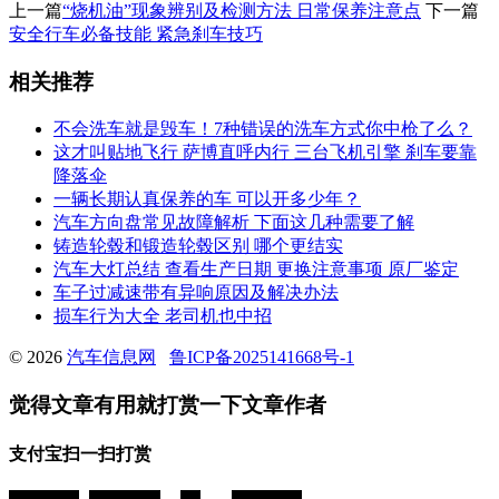
上一篇
“烧机油”现象辨别及检测方法 日常保养注意点
下一篇
安全行车必备技能 紧急刹车技巧
相关推荐
不会洗车就是毁车！7种错误的洗车方式你中枪了么？
这才叫贴地飞行 萨博直呼内行 三台飞机引擎 刹车要靠
降落伞
一辆长期认真保养的车 可以开多少年？
汽车方向盘常见故障解析 下面这几种需要了解
铸造轮毂和锻造轮毂区别 哪个更结实
汽车大灯总结 查看生产日期 更换注意事项 原厂鉴定
车子过减速带有异响原因及解决办法
损车行为大全 老司机也中招
© 2026
汽车信息网
鲁ICP备2025141668号-1
觉得文章有用就打赏一下文章作者
支付宝扫一扫打赏