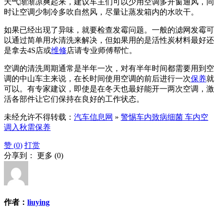
天气渐渐凉爽起来，建议车主们可以少用空调多开窗通风，同
时让空调少制冷多吹自然风，尽量让蒸发箱内的水吹干。
如果已经出现了异味，就要检查发霉问题。一般的滤网发霉可
以通过简单用水清洗来解决，但如果用的是活性炭材料最好还
是拿去4S店或
维修
店请专业师傅帮忙。
空调的清洗周期通常是半年一次，对有半年时间都需要用到空
调的中山车主来说，在长时间使用空调的前后进行一次
保养
就
可以。有专家建议，即使是在冬天也最好能开一两次空调，激
活各部件让它们保持在良好的工作状态。
未经允许不得转载：
汽车信息网
»
警惕车内致病细菌 车内空
调入秋需保养
赞 (
0
)
打赏
分享到：
更多
(
0
)
作者：
liuying