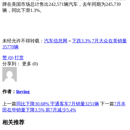
牌在美国市场总计售出242,571辆汽车，去年同期为245,739
辆，同比下滑1.3%。
未经允许不得转载：
汽车信息网
»
下跌3.3% 7月大众在美销量
35770辆
赞 (
0
)
打赏
分享到：
更多
(
0
)
作者：
liuying
上一篇
同比下降30.68% 宇通客车7月销量3251辆
下一篇
7月丰
田在华销量下降3.5% 前7月减少5.4%
相关推荐