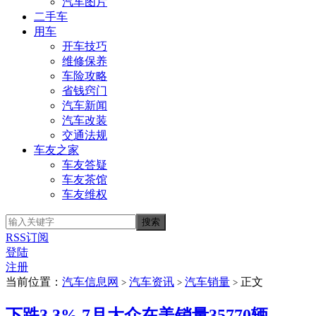
汽车图片
二手车
用车
开车技巧
维修保养
车险攻略
省钱窍门
汽车新闻
汽车改装
交通法规
车友之家
车友答疑
车友茶馆
车友维权
RSS订阅
登陆
注册
当前位置：
汽车信息网
汽车资讯
汽车销量
正文
>
>
>
下跌3.3% 7月大众在美销量35770辆