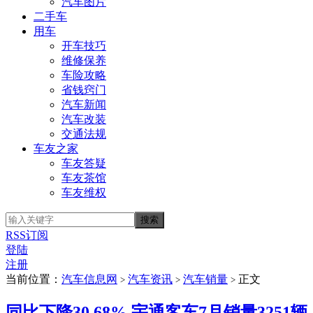
汽车图片
二手车
用车
开车技巧
维修保养
车险攻略
省钱窍门
汽车新闻
汽车改装
交通法规
车友之家
车友答疑
车友茶馆
车友维权
RSS订阅
登陆
注册
当前位置：
汽车信息网
汽车资讯
汽车销量
正文
>
>
>
同比下降30.68% 宇通客车7月销量3251辆