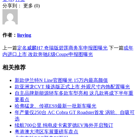
分享到：
更多
(
0
)
作者：
liuying
上一篇
定名威麟H7 奇瑞版碧莲商务车申报图曝光
下一篇
或年
内进口上市 改款奔驰E级Coupe申报图曝光
相关推荐
新款伊兰特N Line官图曝光 15万内最高颜值
款亚洲龙CVT 臻选版正式上市 外观尺寸内饰配置曝光
自主品牌新能源轿车多款车型亮相 这几款将成下半年重
要看点
哈弗猛龙、传祺ES9最新一批新车曝光
年产量仅250台 AC Cobra GT Roadster首发 涡轮、自吸可
选
续航700公里 纯电皮卡索罗德EV海外开启预订
粤港澳大湾区车展重磅车盘点