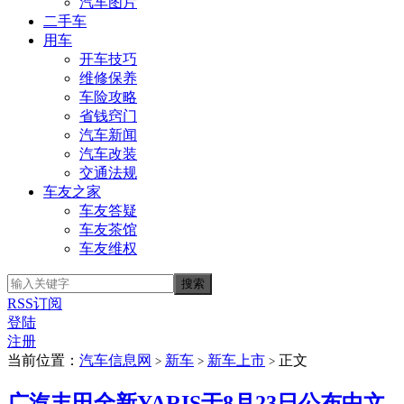
汽车图片
二手车
用车
开车技巧
维修保养
车险攻略
省钱窍门
汽车新闻
汽车改装
交通法规
车友之家
车友答疑
车友茶馆
车友维权
RSS订阅
登陆
注册
当前位置：
汽车信息网
新车
新车上市
正文
>
>
>
广汽丰田全新YARIS于8月23日公布中文