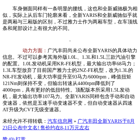
车身侧面同样有一条明显的腰线，这也和全新威驰极为相
似，实际上从后车门轮廓来看，全新YARIS和全新威驰似乎就
是两厢与三厢版的区别，不过雅力士作为两厢车型，在车顶线
条和尾部设计上有很大的不同。
动力方面：
广汽丰田尚未公布全新YARIS的具体动力
信息。不过可以参考其海外版1.0L、1.3L和1.5L三款汽油引擎
的配置。1.0L发动机采用KR-FE机型，最大输出功率68马力；
1.3L车型放弃了目前国产雅力士的2NZ-FE机型，改为1.3L的
NR-FE发动机，最大功率提升至93马力/6000rpm，峰值扭矩
121Nm则保持不变，但输出转速从4400rpm降低到了
4000rpm，具有更好的低扭特性。顶配版本所采用1.5L发动
机，最大输出功率107马力。全新YARIS同样包含手动和自动
变速器，依然是五速手动变速器不变，但自动变速器从四速
AT升级为CVT无级变速器。
未经允许不得转载：
汽车信息网
»
广汽丰田全新YARIS于8月
23日公布中文名! 售价约在8-11万元左右
赞 (
0
)
打赏