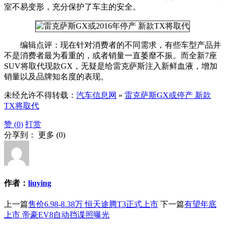
室不易变形，充分保护了车主的安全。
编辑点评：现在针对消费者的不同需求，有些车型产品并
不是消费者最为看重的，或者销量一直萎靡不振。而全新7座
SUV将取代现款GX，无疑是给雷克萨斯注入新鲜血液，增加
销量以及品牌知名度的表现。
未经允许不得转载：
汽车信息网
»
雷克萨斯GX或停产 新款
TX将取代
赞 (
0
)
打赏
分享到：
更多
(
0
)
作者：
liuying
上一篇
售价6.98-8.38万 恒天途腾T3正式上市
下一篇
有望年底
上市 帝豪EV8自动挡谍照曝光