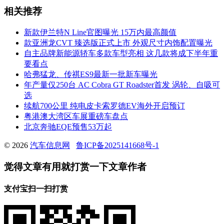
相关推荐
新款伊兰特N Line官图曝光 15万内最高颜值
款亚洲龙CVT 臻选版正式上市 外观尺寸内饰配置曝光
自主品牌新能源轿车多款车型亮相 这几款将成下半年重
要看点
哈弗猛龙、传祺ES9最新一批新车曝光
年产量仅250台 AC Cobra GT Roadster首发 涡轮、自吸可
选
续航700公里 纯电皮卡索罗德EV海外开启预订
粤港澳大湾区车展重磅车盘点
北京奔驰EQE预售53万起
© 2026
汽车信息网
鲁ICP备2025141668号-1
觉得文章有用就打赏一下文章作者
支付宝扫一扫打赏