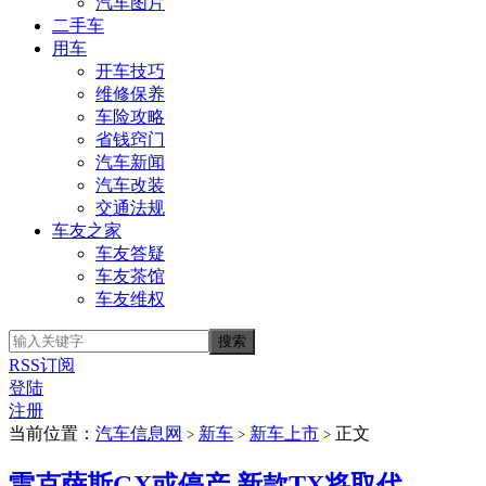
汽车图片
二手车
用车
开车技巧
维修保养
车险攻略
省钱窍门
汽车新闻
汽车改装
交通法规
车友之家
车友答疑
车友茶馆
车友维权
RSS订阅
登陆
注册
当前位置：
汽车信息网
新车
新车上市
正文
>
>
>
雷克萨斯GX或停产 新款TX将取代