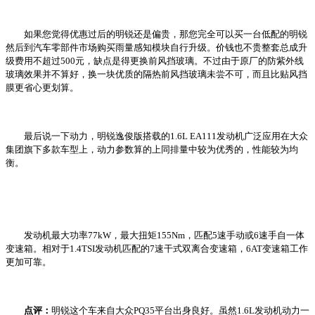
如果您觉得优惠过后的明锐还是偏贵，那您完全可以买一台低配的明锐
然后到汽车零部件市场购买雨量感知模块自行升级。价钱也不贵整套总成升
级费用不超过500元，缺点是得更换前风挡玻璃。不过由于原厂的防紫外线
玻璃效果并不算好，换一块优质的隔热前风挡玻璃未尝不可，而且比贴风挡
膜更省心更划算。
最后说一下动力，明锐逸俊版搭载的1.6L EA111发动机广泛应用在大众
集团旗下多款车型上，动力参数算的上同排量中较为优秀的，性能较为均
衡。
发动机最大功率77kW，最大扭矩155Nm，匹配5速手动或6速手自一体
变速箱。相对于1.4TSI发动机匹配的7速干式双离合变速箱，6AT变速箱工作
更加可靠。
点评：
明锐这个车来自大众PQ35平台出身良好。虽然1.6L发动机动力一