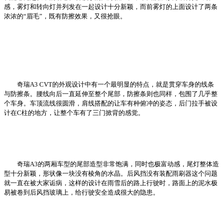
感，雾灯和转向灯并列发在一起设计十分新颖，而前雾灯的上面设计了两条
浓浓的“眉毛”，既有防擦效果，又很抢眼。
奇瑞A3 CVT的外观设计中有一个最明显的特点，就是贯穿车身的线条
与防擦条。腰线向后一直延伸至整个尾部，防擦条则也同样，包围了几乎整
个车身。车顶流线很圆滑，肩线搭配的让车有种俯冲的姿态，后门拉手被设
计在C柱的地方，让整个车有了三门掀背的感觉。
奇瑞A3的两厢车型的尾部造型非常饱满，同时也极富动感，尾灯整体造
型十分新颖，形状像一块没有棱角的水晶。后风挡没有装配雨刷器这个问题
就一直在被大家诟病，这样的设计在雨雪后的路上行驶时，路面上的泥水极
易被卷到后风挡玻璃上，给行驶安全造成很大的隐患。