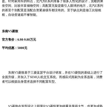
盘。针对家用车的特点，北汽为E系列准备了很多人性化的设计，宽敞的乘
坐空间、比较丰富储物空间；高配置无疑是吸引人眼球的地方，北汽E系列
的甚至个别配置是顶配合资紧凑级车都没有的。至于缺点则是做工比较粗
糙，自动变速箱不够智能。
东南V5菱致
官方售价：6.98-9.88万元
平均优惠：5000元
东南V5菱致基于三菱蓝瑟平台设计研发，并在V3菱悦的基础上进行了
全面升级，并加入了SEMI人机交互系统。而感应式雨刷为全系选装，消费
者可以根据自身需求选择不同配置车型。
V5菱致在造型设计上明显比V3菱悦更加稳重并显得大气，也更加成熟