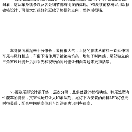
耐看，这从车身线条以及各处细节都有明显的体现。V5菱致前格栅采用双幅
镀铬设计，两侧大灯很好的延续了格栅的走向，整体感很强。
车身侧面看起来十分修长，显得很大气，上扬的腰线从前杠一直延伸到
车尾与尾灯相连，车窗下沿使用了镀铬装饰条，增加了时尚感，尾部独立的
三角窗设计提升后排采光和视野的同时也让侧面看起来更加活泼。
V5菱致尾部设计很干练，层次分明，且多处设计都很动感。鸭尾造型有
性能车的特征，贯穿式尾灯让人印象深刻。尾灯下方安装的两排LED灯点亮
时很显眼，配合中间的高位刹车灯远距离识别率很高。