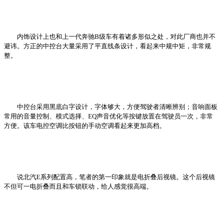
内饰设计上也和上一代奔驰B级车有着诸多形似之处，对此厂商也并不
避讳。方正的中控台大量采用了平直线条设计，看起来中规中矩，非常规
整。
中控台采用黑底白字设计，字体够大，方便驾驶者清晰辨别；音响面板
常用的音量控制、模式选择、EQ声音优化等按键放置在驾驶员一次，非常
方便。该车电控空调比按钮的手动空调看起来更加高档。
说北汽E系列配置高，笔者的第一印象就是电折叠后视镜。这个后视镜
不但可一电折叠而且和车锁联动，给人感觉很高端。