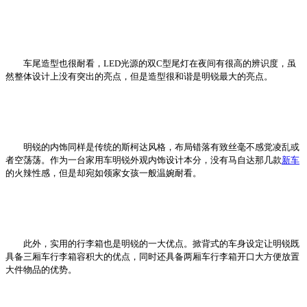
车尾造型也很耐看，LED光源的双C型尾灯在夜间有很高的辨识度，虽
然整体设计上没有突出的亮点，但是造型很和谐是明锐最大的亮点。
明锐的内饰同样是传统的斯柯达风格，布局错落有致丝毫不感觉凌乱或
者空荡荡。作为一台家用车明锐外观内饰设计本分，没有马自达那几款
新车
的火辣性感，但是却宛如领家女孩一般温婉耐看。
此外，实用的行李箱也是明锐的一大优点。掀背式的车身设定让明锐既
具备三厢车行李箱容积大的优点，同时还具备两厢车行李箱开口大方便放置
大件物品的优势。