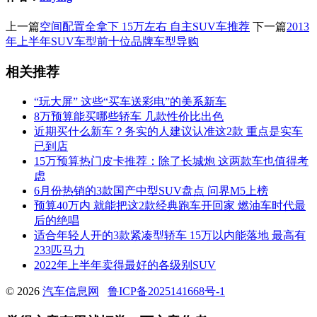
上一篇
空间配置全拿下 15万左右 自主SUV车推荐
下一篇
2013
年上半年SUV车型前十位品牌车型导购
相关推荐
“玩大屏” 这些“买车送彩电”的美系新车
8万预算能买哪些轿车 几款性价比出色
近期买什么新车？务实的人建议认准这2款 重点是实车
已到店
15万预算热门皮卡推荐：除了长城炮 这两款车也值得考
虑
6月份热销的3款国产中型SUV盘点 问界M5上榜
预算40万内 就能把这2款经典跑车开回家 燃油车时代最
后的绝唱
适合年轻人开的3款紧凑型轿车 15万以内能落地 最高有
233匹马力
2022年上半年卖得最好的各级别SUV
© 2026
汽车信息网
鲁ICP备2025141668号-1