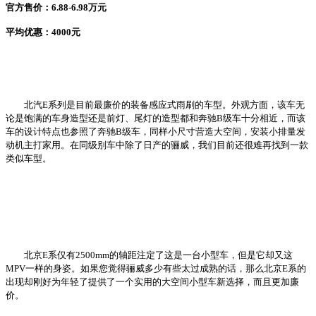
官方售价：6.88-6.98万元
平均优惠：4000元
北汽E系列是目前最廉价的装备感应式雨刷的车型。外观方面，该车无
论是饱满的车身造型还是前灯、尾灯的造型都和奔驰B级车十分相近，而该
车的设计特点也参照了奔驰B级车，同样小尺寸营造大空间，安装小排量发
动机主打家用。在同级别车中除了日产的骊威，我们目前还很难再找到一款
类似车型。
北京E系仅有2500mm的轴距注定了这是一台小型车，但是它却又这
MPV一样的身姿。如果您觉得骊威多少有些太过成熟的话，那么北京E系的
出现却刚好为年轻了提供了一个实用的大空间小型车新选择，而且更加廉
价。