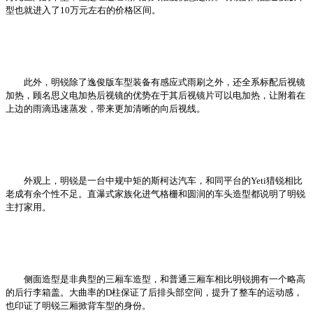
型也就进入了10万元左右的价格区间。
此外，明锐除了逸俊版车型装备有感应式雨刷之外，还全系标配后视镜
加热，顾名思义电加热后视镜的优势在于其后视镜片可以电加热，让附着在
上边的雨滴迅速蒸发，带来更加清晰的向后视线。
外观上，明锐是一台中规中矩的斯柯达汽车，和同平台的Yeti猎锐相比
老成有余个性不足。直瀑式家族化进气格栅和圆润的车头造型都说明了明锐
主打家用。
侧面造型是非典型的三厢车造型，和普通三厢车相比明锐拥有一个略高
的后行李箱盖。大曲率的D柱保证了后排头部空间，提升了整车的运动感，
也印证了明锐三厢掀背车型的身份。