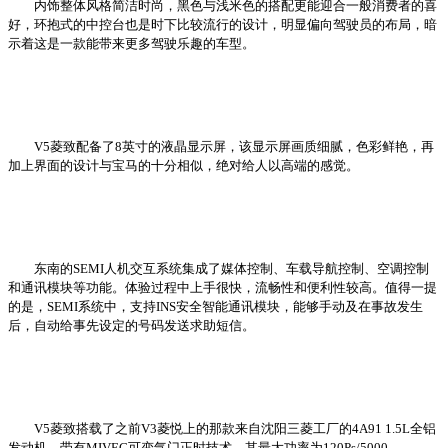
内饰整体风格简洁时尚，黑色与浅米色的搭配更能迎合一般消费者的喜
好，环抱式的中控台也是时下比较流行的设计，明显偏向驾驶员的布局，暗
示着这是一款能带来更多驾驶乐趣的车型。
V5菱致配备了8英寸的液晶显示屏，该显示屏画质细腻，色彩鲜艳，再
加上界面的设计与宝马的十分相似，绝对给人以高端的感觉。
东南的SEMI人机交互系统集成了媒体控制、车载导航控制、空调控制
和通讯模块等功能。体验过程中上手很快，流畅性和便利性较高。值得一提
的是，SEMI系统中，支持INS安全智能通讯模块，能够手动及在事故发生
后，自动给事先设定的号码发送求助短信。
V5菱致搭载了之前V3菱悦上的那款来自沈阳三菱工厂的4A91 1.5L全铝
发动机，带有MIVEC可变气门正时技术，其最大功率为120Ps/5000-