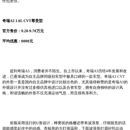
性也更佳。
奇瑞A3 1.6L CVT尊贵型
官方售价：9.28-9.78万元
平均优惠：8000元
提到奇瑞A3，消费者并不陌生。自上市以来，奇瑞A3历经4年发展和改
进，已逐渐成为自主品牌同级别车型中极具口碑的一款车型。奇瑞A3 CVT
的外形一直是国内自主品牌中设计比较出色的，尤其值得称赞的是奇瑞A3的
外观设计并没有过多模仿其他进口以及合资车型，拥有自身独特的设计风
格，和谐流畅的外形不仅充满运动气息，而且很有亲和力。
前脸采用流行的U形设计，蜂窝状的格栅还带有波浪形，仔细留意的话
就能感觉起伏中的动感。杏核形的大灯很温和，下面波浪形灯眉衬托出动