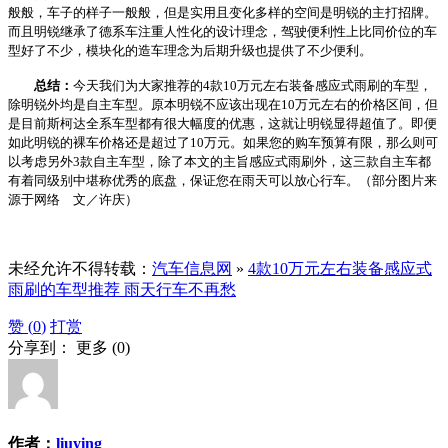
般般，车子的样子一般般，但是实用且变化多样的空间是明锐的主打招牌。
而且明锐继承了德系车注重人性化的设计理念，驾驶便利性上比同价位的车
型好了不少，模块化的造车理念为后期升级也提供了不少便利。
总结：
今天我们为大家推荐的4款10万元左右装备感应式雨刷的车型，
除明锐外均是自主车型。原本明锐不应该出现在10万元左右的价格区间，但
是目前斯柯达全系车型都有很大幅度的优惠，这就让明锐显得超值了。即便
如此明锐的裸车价格还是超过了10万元。如果您的购车预算有限，那么则可
以考虑另外3款自主车型，除了本文的主旨感应式雨刷外，这三款自主车都
有着同级别中堪称优秀的底盘，保证您在雨天可以放心行车。（部分图片来
源于网络 文／许庆）
未经允许不得转载：
汽车信息网
»
4款10万元左右装备感应式
雨刷的车型推荐 雨天行车不再愁
赞 (
0
)
打赏
分享到：
更多
(
0
)
作者：
liuying