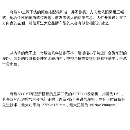
奇瑞A3上深下浅的颜色搭配很和谐，并不张扬。方向盘依旧采用三幅
式，配合个性的炮筒式仪表盘，散发着诱人的动感气息。大灯开关设计在了
方向盘的左侧，相信开过大众品牌车型的人会有似曾相识的感觉。
从内饰的做工上，奇瑞这几年进步不小，逐渐缩小了与进口合资车型的
差距。各处的接缝都处理的比较均匀，中控台操作旋钮阻尼都很适中，手感
十分出色。
奇瑞A3 CVT车型所搭载的是第二代的ACTECO发动机，排量为1.6L，
具备双VVT进排气可变气门正时，以及VIS可变进气歧管，静音正时链条等
先进技术，最大功率为127PS/6150rpm，最大扭矩为160Nm/3900rpm。