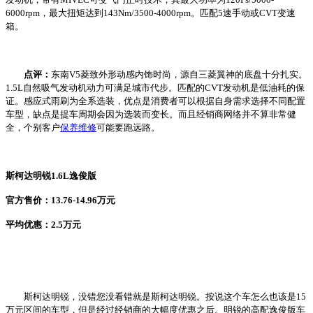
6000rpm，最大扭矩达到143Nm/3500-4000rpm。匹配5速手动或CVT变速
箱。
点评：
东南V5菱致外形动感内饰时尚，源自三菱翼神的底盘十分扎实。
1.5L自然吸气发动机动力可满足城市代步。匹配的CVT发动机是低油耗的保
证。感应式雨刷为全系选装，优点是消费者可以根据自身需求选择不同配置
车型，缺点是提车周期会因为选装而变长。而且经销商网络并不算非常健
全，个别客户
保养
维修
可能要跑远路。
斯柯达明锐1.6L逸俊版
官方售价：13.76-14.96万元
平均优惠：2.5万元
斯柯达明锐，没错您没看错就是斯柯达明锐。按说这个车怎么也该是15
万元区间的车型，但是经过经销商的大幅度优惠之后。明锐的高配逸俊版车