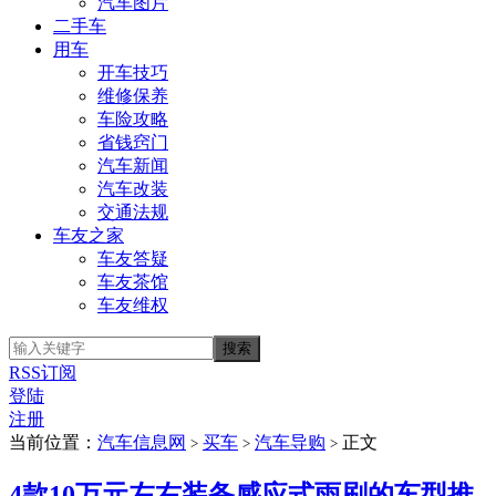
汽车图片
二手车
用车
开车技巧
维修保养
车险攻略
省钱窍门
汽车新闻
汽车改装
交通法规
车友之家
车友答疑
车友茶馆
车友维权
RSS订阅
登陆
注册
当前位置：
汽车信息网
买车
汽车导购
正文
>
>
>
4款10万元左右装备感应式雨刷的车型推