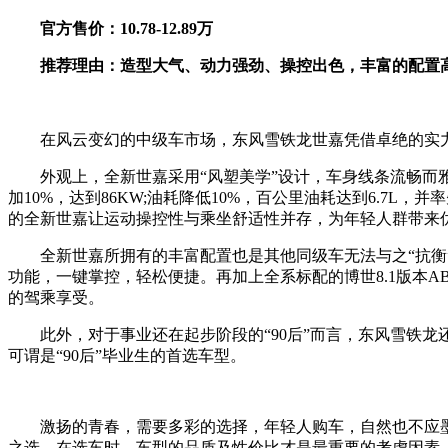
官方售价：10.78-12.89万
推荐理由：造型大气、动力强劲、操控出色，丰富的配置
在风云变幻的中级车市场，东风雪铁龙世嘉凭借卓绝的实力
外观上，全新世嘉采用“风塑美学”设计，车身线条流畅而雅致，
加10%，达到86KW;油耗降低10%，百公里油耗达到6.7
的全新世嘉让运动操控性与乘坐舒适性并存，为年轻人群带来
全新世嘉所拥有的丰富配置也是其他同级车无法与之“抗衡”
功能，一键掌控，轻松便捷。再加上全系标配的博世8.1版本A
的驾乘享受。
此外，对于事业还在起步阶段的“90后”而言，东风雪铁龙还针
可谓是“90后”毕业生的首选车型。
激扬的青春，需要多彩的选择，年轻人购车，自然也不应墨守
之选，在选车时，车型的品质及性价比才是最重要的考虑因素。