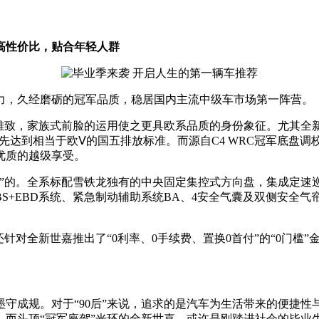
高性价比，贴合年轻人群
，久经磨砺的冠军品质，稳居国内主流中级车市场第一阵营。
家族式前脸的运用使之更具欧系品质的身份象征。尤其全新世嘉焕
L，并率先达到相当于欧Ⅴ的国五排放标准。而源自C4 WRC冠军
优质的越级享受。
的。全系标配雪铁龙独有的中央固定集控式方向盘，集成定速
BS+EBD系统、紧急制动辅助系统BA、4安全气囊及双侧安
对全新世嘉推出了“0利率、0手续费、置换0首付”的“0门槛”
成规。对于“90后”来说，追求的是汽车为生活带来的便捷性
而头顶“冠军座驾”光环的全新世嘉，或许是刚踏进社会的毕业