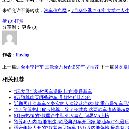
未经允许不得转载：
汽车信息网
»
7月毕业季 “90后”大学生
赞 (
0
)
打赏
分享到：
更多
(
0
)
作者：
liuying
上一篇
适合雨季行车 三款全系标配ESP车型推荐
下一篇
炎炎夏
相关推荐
“玩大屏” 这些“买车送彩电”的美系新车
8万预算能买哪些轿车 几款性价比出色
近期买什么新车？务实的人建议认准这2款 重点是实车已
15万预算热门皮卡推荐：除了长城炮 这两款车也值得考
6月份热销的3款国产中型SUV盘点 问界M5上榜
预算40万内 就能把这2款经典跑车开回家 燃油车时代最
适合年轻人开的3款紧凑型轿车 15万以内能落地 最高有2