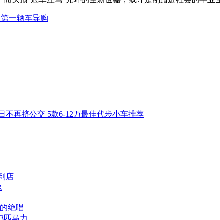
人生第一辆车导购
日不再挤公交 5款6-12万最佳代步小车推荐
到店
虑
后的绝唱
33匹马力