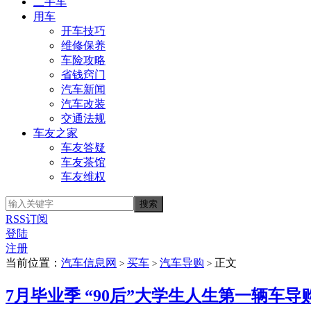
二手车
用车
开车技巧
维修保养
车险攻略
省钱窍门
汽车新闻
汽车改装
交通法规
车友之家
车友答疑
车友茶馆
车友维权
RSS订阅
登陆
注册
当前位置：
汽车信息网
买车
汽车导购
正文
>
>
>
7月毕业季 “90后”大学生人生第一辆车导