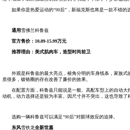
如果你是热爱运动的“90后”，新福克斯也将是一款不错的选
通用
雪佛兰科鲁兹
官方售价：10.89-15.99万元
推荐理由：美式肌肉车，造型时尚前卫
外观是科鲁兹的最大亮点，棱角分明的车身线条，家族式的
质很多，镀铬圈的存在改善了廉价的效果。
在配置方面，科鲁兹只能说是一般。高配车型上的自动大灯、自动空
动机，动力选择还是较为丰富。因尺寸并不突出，这也导致了
选购一辆科鲁兹可以满足“90后”对眼球效应的追捧。
东风
雪铁龙
全新世嘉