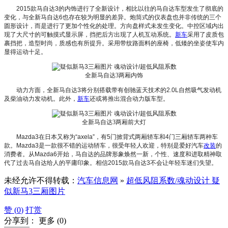
2015款马自达3的内饰进行了全新设计，相比以往的马自达车型发生了彻底的
变化，与全新马自达6也存在较为明显的差异。炮筒式的仪表盘也并非传统的三个
圆形设计，而是进行了更加个性化的处理。方向盘样式未发生变化。中控区域内出
现了大尺寸的可触摸式显示屏，挡把后方出现了人机互动系统。
新车
采用了皮质包
裹挡把，造型时尚，质感也有所提升。采用带纹路面料的座椅，低矮的坐姿使车内
显得运动十足。
全新马自达3两厢内饰
动力方面，全新马自达3将分别搭载带有创驰蓝天技术的2.0L自然吸气发动机
及柴油动力发动机。此外，
新车
还或将推出混合动力版车型。
全新马自达3两厢前大灯
Mazda3在日本又称为“axela”，有5门掀背式两厢轿车和4门三厢轿车两种车
款。Mazda3是一款很不错的运动轿车，很受年轻人欢迎，特别是爱好汽车
改装
的
消费者。从Mazda6开始，马自达的品牌形象焕然一新，个性、速度和进取精神取
代了过去马自达给人的平庸印象。相信2015款马自达3不会让年轻车迷们失望。
未经允许不得转载：
汽车信息网
»
超低风阻系数/魂动设计 疑
似新马3三厢图片
赞 (
0
)
打赏
分享到：
更多
(
0
)