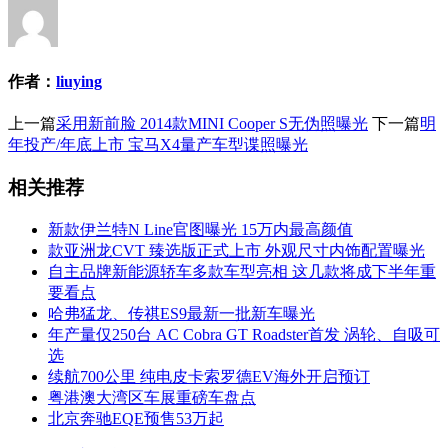
作者：
liuying
上一篇
采用新前脸 2014款MINI Cooper S无伪照曝光
下一篇
明
年投产/年底上市 宝马X4量产车型谍照曝光
相关推荐
新款伊兰特N Line官图曝光 15万内最高颜值
款亚洲龙CVT 臻选版正式上市 外观尺寸内饰配置曝光
自主品牌新能源轿车多款车型亮相 这几款将成下半年重
要看点
哈弗猛龙、传祺ES9最新一批新车曝光
年产量仅250台 AC Cobra GT Roadster首发 涡轮、自吸可
选
续航700公里 纯电皮卡索罗德EV海外开启预订
粤港澳大湾区车展重磅车盘点
北京奔驰EQE预售53万起