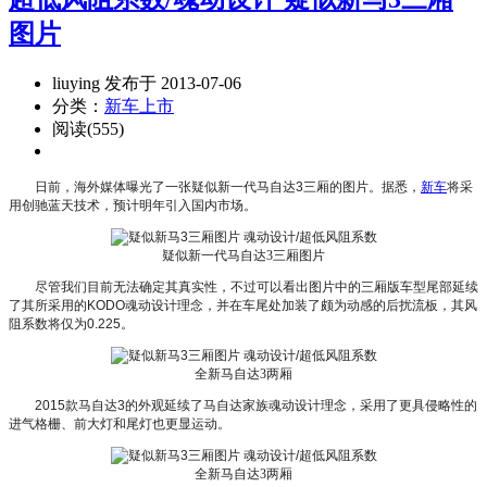
图片
liuying 发布于 2013-07-06
分类：
新车上市
阅读(555)
日前，海外媒体曝光了一张疑似新一代马自达3三厢的图片。据悉，
新车
将采
用创驰蓝天技术，预计明年引入国内市场。
疑似新一代马自达3三厢图片
尽管我们目前无法确定其真实性，不过可以看出图片中的三厢版车型尾部延续
了其所采用的KODO魂动设计理念，并在车尾处加装了颇为动感的后扰流板，其风
阻系数将仅为0.225。
全新马自达3两厢
2015款马自达3的外观延续了马自达家族魂动设计理念，采用了更具侵略性的
进气格栅、前大灯和尾灯也更显运动。
全新马自达3两厢