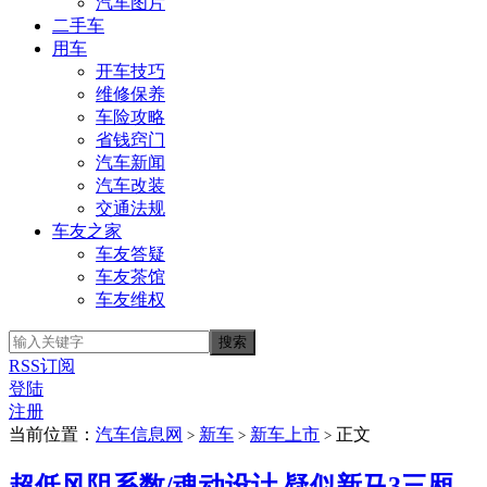
汽车图片
二手车
用车
开车技巧
维修保养
车险攻略
省钱窍门
汽车新闻
汽车改装
交通法规
车友之家
车友答疑
车友茶馆
车友维权
RSS订阅
登陆
注册
当前位置：
汽车信息网
新车
新车上市
正文
>
>
>
超低风阻系数/魂动设计 疑似新马3三厢