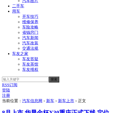
汽车图片
二手车
用车
开车技巧
维修保养
车险攻略
省钱窍门
汽车新闻
汽车改装
交通法规
车友之家
车友答疑
车友茶馆
车友维权
RSS订阅
登陆
注册
当前位置：
汽车信息网
新车
新车上市
正文
>
>
>
8月上市 华晨金杯X30重庆正式下线 定位