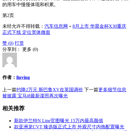
的用车中慢慢体现和积累。
第2页
未经允许不得转载：
汽车信息网
»
8月上市 华晨金杯X30重庆
正式下线 定位宽体微面
赞 (
0
)
打赏
分享到：
更多
(
0
)
作者：
liuying
上一篇
约降2万元 斯巴鲁XV在英国调价
下一篇
更多细节信息
被披露 宝马i8最新谍照再次曝光
相关推荐
新款伊兰特N Line官图曝光 15万内最高颜值
款亚洲龙CVT 臻选版正式上市 外观尺寸内饰配置曝光