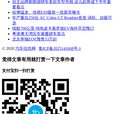
自主品牌新能源轿车多款车型亮相 这几款将成下半年重
要看点
哈弗猛龙、传祺ES9最新一批新车曝光
年产量仅250台 AC Cobra GT Roadster首发 涡轮、自吸可
选
续航700公里 纯电皮卡索罗德EV海外开启预订
粤港澳大湾区车展重磅车盘点
北京奔驰EQE预售53万起
© 2026
汽车信息网
鲁ICP备2025141668号-1
觉得文章有用就打赏一下文章作者
支付宝扫一扫打赏