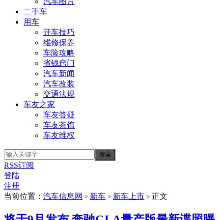
汽车图片
二手车
用车
开车技巧
维修保养
车险攻略
省钱窍门
汽车新闻
汽车改装
交通法规
车友之家
车友答疑
车友茶馆
车友维权
RSS订阅
登陆
注册
当前位置：
汽车信息网
新车
新车上市
正文
>
>
>
将于9月发布 奔驰GLA量产版最新谍照曝