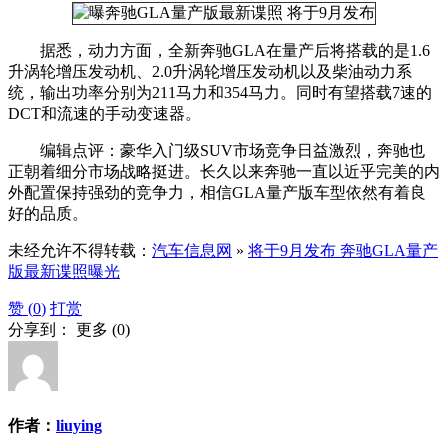
据悉，动力方面，全新奔驰GLA在量产后将搭载的是1.6
升涡轮增压发动机、2.0升涡轮增压发动机以及柴油动力系
统，输出功率分别为211马力和354马力。同时有望搭载7速的
DCT和流速的手动变速器。
编辑点评：豪华入门级SUV市场竞争日益激烈，奔驰也
正朝着细分市场战略挺进。长久以来奔驰一直以近乎完美的内
外配置保持强劲的竞争力，相信GLA量产版车型依然有着良
好的品质。
未经允许不得转载：
汽车信息网
»
将于9月发布 奔驰GLA量产
版最新谍照曝光
赞 (
0
)
打赏
分享到：
更多
(
0
)
作者：
liuying