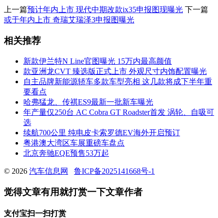
上一篇
预计年内上市 现代中期改款ix35申报图现曝光
下一篇
或于年内上市 奇瑞艾瑞泽3申报图曝光
相关推荐
新款伊兰特N Line官图曝光 15万内最高颜值
款亚洲龙CVT 臻选版正式上市 外观尺寸内饰配置曝光
自主品牌新能源轿车多款车型亮相 这几款将成下半年重
要看点
哈弗猛龙、传祺ES9最新一批新车曝光
年产量仅250台 AC Cobra GT Roadster首发 涡轮、自吸可
选
续航700公里 纯电皮卡索罗德EV海外开启预订
粤港澳大湾区车展重磅车盘点
北京奔驰EQE预售53万起
© 2026
汽车信息网
鲁ICP备2025141668号-1
觉得文章有用就打赏一下文章作者
支付宝扫一扫打赏