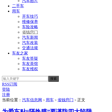
汽车图片
二手车
用车
开车技巧
维修保养
车险攻略
省钱窍门
汽车新闻
汽车改装
交通法规
车友之家
车友答疑
车友茶馆
车友维权
RSS订阅
登陆
注册
当前位置：
汽车信息网
用车
省钱窍门
正文
>
>
>
为爱车贴“隔热膜”要谨防四大陷阱