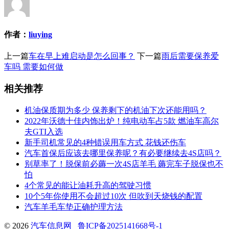
作者：
liuying
上一篇
车在早上难启动是怎么回事？
下一篇
雨后需要保养爱
车吗 需要如何做
相关推荐
机油保质期为多少 保养剩下的机油下次还能用吗？
2022年沃德十佳内饰出炉！纯电动车占5款 燃油车高尔
夫GTI入选
新手司机常见的4种错误用车方式 花钱还伤车
汽车首保后应该去哪里保养呢？有必要继续去4S店吗？
别草率了！脱保前必薅一次4S店羊毛 薅完车子脱保也不
怕
4个常见的能让油耗升高的驾驶习惯
10个5年你使用不会超过10次 但吹到天烧钱的配置
汽车羊毛车垫正确护理方法
© 2026
汽车信息网
鲁ICP备2025141668号-1