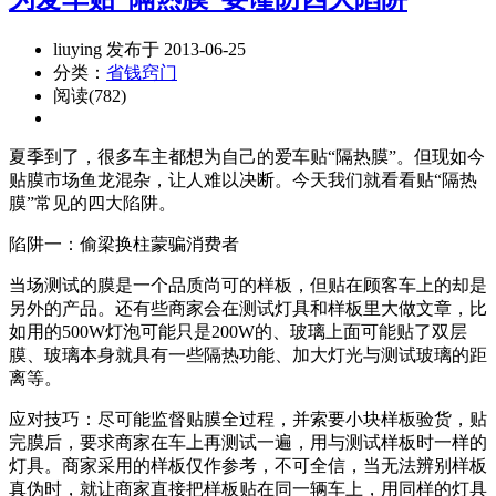
liuying 发布于 2013-06-25
分类：
省钱窍门
阅读(782)
夏季到了，很多车主都想为自己的爱车贴“隔热膜”。但现如今
贴膜市场鱼龙混杂，让人难以决断。今天我们就看看贴“隔热
膜”常见的四大陷阱。
陷阱一：偷梁换柱蒙骗消费者
当场测试的膜是一个品质尚可的样板，但贴在顾客车上的却是
另外的产品。还有些商家会在测试灯具和样板里大做文章，比
如用的500W灯泡可能只是200W的、玻璃上面可能贴了双层
膜、玻璃本身就具有一些隔热功能、加大灯光与测试玻璃的距
离等。
应对技巧：尽可能监督贴膜全过程，并索要小块样板验货，贴
完膜后，要求商家在车上再测试一遍，用与测试样板时一样的
灯具。商家采用的样板仅作参考，不可全信，当无法辨别样板
真伪时，就让商家直接把样板贴在同一辆车上，用同样的灯具