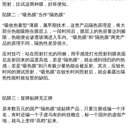
照射，比试这两种膜，好坏便知。
陷阱二：“吸热膜”当作“隔热膜”
“吸收热量型”薄膜，属早期技术，这类产品隔热原理是，将大
部分热能吸附在膜层上，一段时间后，膜层上的热容量达到极
限，热能便会渗透玻璃进入车内。“吸热膜”和“隔热膜”两类产
品的原理不同，隔热性差异很大。
应对技巧：站在照射灯光的同侧，用手感觉灯光照射到膜表面
后反射回来的温度高低，若是“隔热膜”，就会感到强烈的灼热
感；若是“吸热膜”则只有极少量热能会被反射。其次，应较长
时间的测试照射，“吸热膜”在较长时间照射后，就会暴露出隔
热性能时效短暂的缺陷。
陷阱三：冒牌贴牌充正牌
原本数百元的国产“隔热膜”或贴牌产品，只要注册或编一个洋
名，有时还编一个子虚乌有的科技概念，标一个国外的虚假产
地，就马上变得“高档”起来。