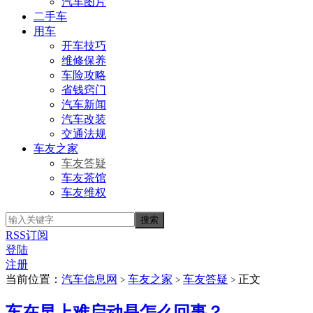
汽车图片
二手车
用车
开车技巧
维修保养
车险攻略
省钱窍门
汽车新闻
汽车改装
交通法规
车友之家
车友答疑
车友茶馆
车友维权
RSS订阅
登陆
注册
当前位置：
汽车信息网
车友之家
车友答疑
正文
>
>
>
车在早上难启动是怎么回事？