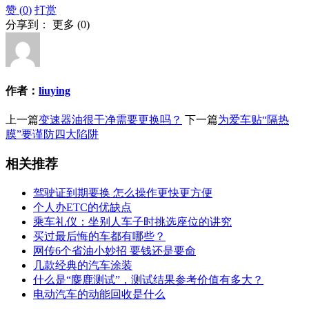
赞 (
0
)
打赏
分享到：
更多
(
0
)
作者：
liuying
上一篇
变速器油很干净需要更换吗？
下一篇
为爱车贴“隔热
膜”要谨防四大陷阱
相关推荐
驾驶证到期要换 怎么操作更快更方便
个人办ETC的优缺点
乘车礼仪：坐别人车子时挑选座位的讲究
买过最后悔的车都有哪些？
网传6个省油小妙招 要钱还是要命
几款经典的汽车涂装
什么是“麋鹿测试”，测试结果参考价值有多大？
电动汽车的动能回收是什么