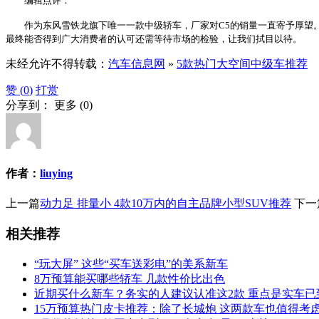
编辑点评：
作为东风雪铁龙旗下唯一一款中级轿车，厂家对C5的销量一直寄予厚望。
最终能否得到广大消费者的认可还需等待市场的检验，让我们拭目以待。
未经允许不得转载：
汽车信息网
»
5款热门大空间中级车推荐
赞 (
0
)
打赏
分享到：
更多
(
0
)
作者：
liuying
上一篇
动力足 排量小 4款10万内的自主品牌小型SUV推荐
下一
相关推荐
“玩大屏” 这些“买车送彩电”的美系新车
8万预算能买哪些轿车 几款性价比出色
近期买什么新车？务实的人建议认准这2款 重点是实车已
15万预算热门皮卡推荐：除了长城炮 这两款车也值得考