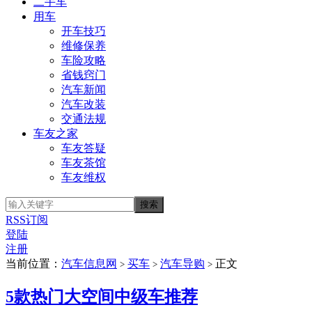
二手车
用车
开车技巧
维修保养
车险攻略
省钱窍门
汽车新闻
汽车改装
交通法规
车友之家
车友答疑
车友茶馆
车友维权
RSS订阅
登陆
注册
当前位置：
汽车信息网
买车
汽车导购
正文
>
>
>
5款热门大空间中级车推荐