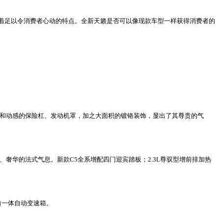
着足以令消费者心动的特点。全新天籁是否可以像现款车型一样获得消费者的
和动感的保险杠、发动机罩，加之大面积的镀铬装饰，显出了其尊贵的气
华的法式气息。新款C5全系增配四门迎宾踏板；2.3L尊驭型增前排加热
手自一体自动变速箱。