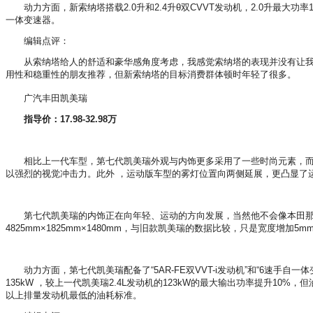
动力方面，新索纳塔搭载2.0升和2.4升θ双CVVT发动机，2.0升最大功率121kKw (
一体变速器。
编辑点评：
从索纳塔给人的舒适和豪华感角度考虑，我感觉索纳塔的表现并没有让我们
用性和稳重性的朋友推荐，但新索纳塔的目标消费群体顿时年轻了很多。
广汽丰田凯美瑞
指导价：17.98-32.98万
相比上一代车型，第七代凯美瑞外观与内饰更多采用了一些时尚元素，而且动力
以强烈的视觉冲击力。此外 ，运动版车型的雾灯位置向两侧延展，更凸显了
第七代凯美瑞的内饰正在向年轻、运动的方向发展，当然他不会像本田那样
4825mm×1825mm×1480mm，与旧款凯美瑞的数据比较，只是宽度增
动力方面，第七代凯美瑞配备了“5AR-FE双VVT-i发动机”和“6速手自一体
135kW ，较上一代凯美瑞2.4L发动机的123kW的最大输出功率提升10%，但
以上排量发动机最低的油耗标准。