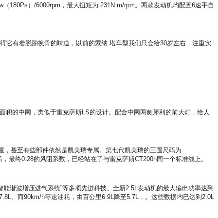
Kw（180Ps）/6000rpm，最大扭矩为 231N.m/rpm。两款发动机均配置6速手自
它有着脱胎换骨的味道，以前的索纳 塔车型我们只会给30岁左右，注重实
大面积的中网，类似于雷克萨斯LS的设计。配合中网两侧犀利的前大灯，给人
渡，甚至有些部件依然是凯美瑞专属。第七代凯美瑞的三围尺码为
后，最终0.28的风阻系数，已经站在了与雷克萨斯CT200h同一个标准线上。
CIS智能谐波增压进气系统”等多项先进科技。全新2.5L发动机的最大输出功率达到
L。而90km/h等速油耗，由百公里6.9L降至5.7L，。这些数据均已达到2.0L