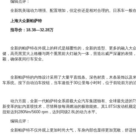
编辑点评：
全新凯美瑞动力增强、配置增加，但定价还是相对合理的。日系车一般在节
上海大众新帕萨特
指导价：18.38—32.28万
全新的帕萨特在外观上的样式是颠覆性的，全新的造型、更多的融入大众最新的
健，高亮黑宽大上格栅与两个熏黑前大灯融为一体，营造出威严深邃的表情，
颖，确保夜间行车安全。
全新帕萨特的内饰设计采用了大量平直线条。深色材质，木条装饰以及米色
车系统。按下自动泊车按钮，当车速低于30公里每小时时，位于前轮前方的
动力方面，全新一代帕萨特全系搭载大众汽车集团独有、全球最先进的TSI
新变革的缸内直喷技术，尽情释放每滴燃油的极致能效。其1.8TSI发动机额定功率达到118
扭矩达到280Nm/5600 rpm，达到同级2.8L的动力水平。
编辑点评：
全新帕萨特不仅外观上更加时尚大气，车身内部也显得更加宽敞，舒适性更