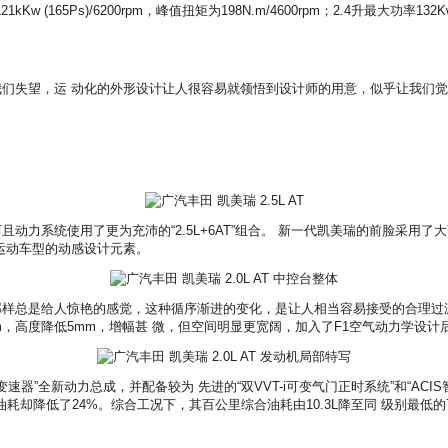
165Ps)/6200rpm，峰值扭矩为198N.m/4600rpm；2.4升最大功率132
失望，运 动化的外形设计让人很容易就领悟到设计师的用意，似乎让我们觉得
系统使用了更为充沛的“2.5L+6AT”组合。 新一代凯美瑞的前脸采用了
运动车型的动感设计元素。
总是给人惊艳的感觉，这种循序渐进的变化，是让人相当容易接受的合理过
加5mm，高度降低5mm，增幅甚 微，但空间明显更宽阔，加入了F1空气动力学设计
变速器”全新动力总成，并配备较为 先进的“双VVT-i可变气门正时系统”和“A
油耗却降低了24%。综合工况下，其百公里综合油耗由10.3L降至同 级别最低的7.8