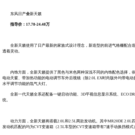
东风日产
全
新天籁
指导价：17.78-24.48万
全新天籁使用了日产最新的家族式设计理念，新造型的前进气格栅配合造
透着灵动。
内饰方面，全新天籁提供了黑色与米色两种深浅不同的内饰配色选择，依然采用
电动天窗、带加热功能的电动调节车外后视镜（除2.0L EX时尚版外均带电动
水平调节功能的氙气大灯。
全新一代天籁全系还配备一键启动功能、3D平视信息显示系统、ECO DRIV
统。
动力方面，全新天籁将搭载2.0L和2.5L两款发动机。其中MR20DE 2.0L
发动机匹配的均为CVT变速箱（2.5L车型的CVT变速箱带有7速手动换挡模式