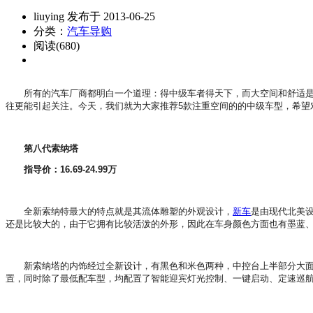
liuying 发布于 2013-06-25
分类：
汽车导购
阅读(680)
所有的汽车厂商都明白一个道理：得中级车者得天下，而大空间和舒适是国
往更能引起关注。今天，我们就为大家推荐5款注重空间的的中级车型，希望
第八代索纳塔
指导价：16.69-24.99万
全新索纳特最大的特点就是其流体雕塑的外观设计，
新车
是由现代北美设
还是比较大的，由于它拥有比较活泼的外形，因此在车身颜色方面也有墨蓝、
新索纳塔的内饰经过全新设计，有黑色和米色两种，中控台上半部分大面积
置，同时除了最低配车型，均配置了智能迎宾灯光控制、一键启动、定速巡