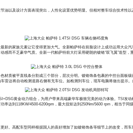
油以及设计方面表现突出，人性化设置优势明显。但相对整车综合技术性以
家族元素让它变得更加大气。全新帕萨特在前脸设计上成功运用大众汽车集团最新
动感而不乏豪华气质。全新一代帕萨特前大灯采用硬朗的镀铬“双飞翼”造型，
材质被平直线条分割成三个部分，层次分明。镀铬饰条包裹的中控台面板镶
泊车雷达将自动检测道路右侧有无车位。如检测到车位，现车电脑将做出提示。
+DSG黄金动力组合，为用户带来高端豪华车极致完美的动力体验。TSI发
KW/4500-6200rpm，最大扭矩达到250Nm/5600 rpm，相当于同级别2.
好。高配车型同样根据国人的喜好增加了如镀铬饰条等细节上的改变，而车