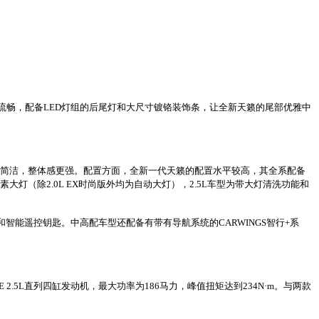
流畅，配备LED灯组的后尾灯和大尺寸镀铬装饰条，让全新天籁的尾部优雅中
更加简洁，整体感更强。配置方面，全新一代天籁的配置水平较高，其全系配备
大灯（除2.0L EX时尚版外均为自动大灯），2.5L车型为带大灯清洗功能和
和智能遥控钥匙。中高配车型还配备有带有导航系统的CARWINGS智行+系
E 2.5L直列四缸发动机，最大功率为186马力，峰值扭矩达到234N·m。与两款