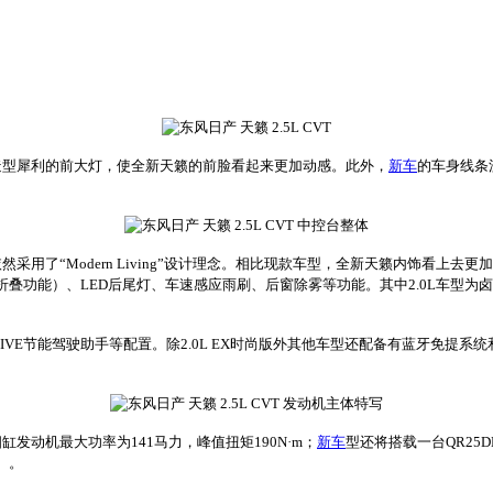
型犀利的前大灯，使全新天籁的前脸看起来更加动感。此外，
新车
的车身线条
了“Modern Living”设计理念。相比现款车型，全新天籁内饰看上去
折叠功能）、LED后尾灯、车速感应雨刷、后窗除雾等功能。其中2.0L车型为卤素
E节能驾驶助手等配置。除2.0L EX时尚版外其他车型还配备有蓝牙免提系统
四缸发动机最大功率为141马力，峰值扭矩190N·m；
新车
型还将搭载一台QR25D
）。