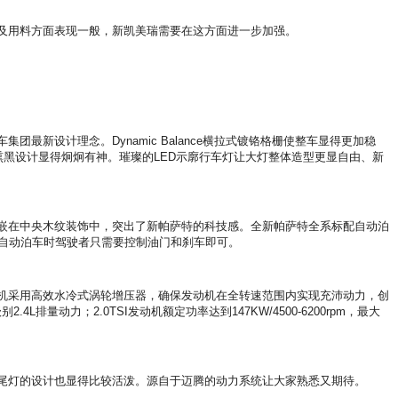
及用料方面表现一般，新凯美瑞需要在这方面进一步加强。
设计理念。Dynamic Balance横拉式镀铬格栅使整车显得更加稳
熏黑设计显得炯炯有神。璀璨的LED示廓行车灯让大灯整体造型更显自由、新
嵌在中央木纹装饰中，突出了新帕萨特的科技感。全新帕萨特全系标配自动泊
自动泊车时驾驶者只需要控制油门和刹车即可。
动机采用高效水冷式涡轮增压器，确保发动机在全转速范围内实现充沛动力，创
4L排量动力；2.0TSI发动机额定功率达到147KW/4500-6200rpm，最大
尾灯的设计也显得比较活泼。源自于迈腾的动力系统让大家熟悉又期待。