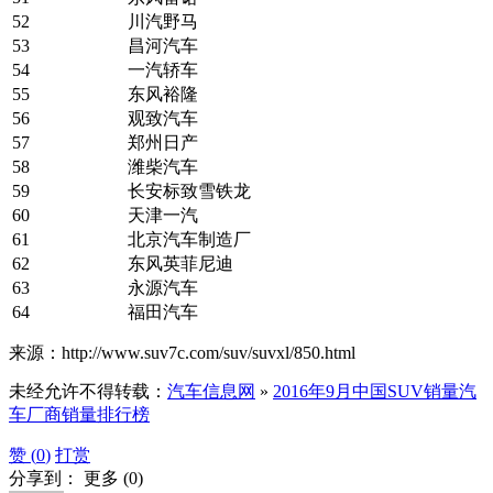
52
川汽野马
53
昌河汽车
54
一汽轿车
55
东风裕隆
56
观致汽车
57
郑州日产
58
潍柴汽车
59
长安标致雪铁龙
60
天津一汽
61
北京汽车制造厂
62
东风英菲尼迪
63
永源汽车
64
福田汽车
来源：http://www.suv7c.com/suv/suvxl/850.html
未经允许不得转载：
汽车信息网
»
2016年9月中国SUV销量汽
车厂商销量排行榜
赞 (
0
)
打赏
分享到：
更多
(
0
)