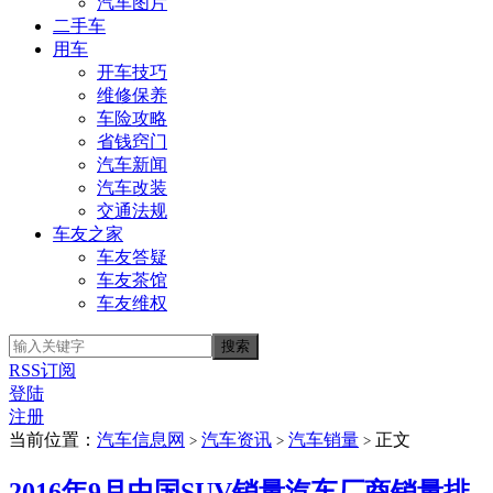
汽车图片
二手车
用车
开车技巧
维修保养
车险攻略
省钱窍门
汽车新闻
汽车改装
交通法规
车友之家
车友答疑
车友茶馆
车友维权
RSS订阅
登陆
注册
当前位置：
汽车信息网
汽车资讯
汽车销量
正文
>
>
>
2016年9月中国SUV销量汽车厂商销量排