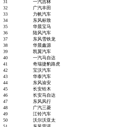
31
一汽吉林
32
广汽丰田
33
力帆汽车
34
东风标致
35
华晨宝马
36
陆风汽车
37
东风雪铁龙
38
华晨鑫源
39
凯翼汽车
40
一汽马自达
41
奇瑞捷豹路虎
42
宝沃汽车
43
华泰汽车
44
东风渝安
45
长安铃木
46
长安马自达
47
东风风行
48
广汽三菱
49
江铃汽车
50
沃尔沃亚太
51
东风雷诺