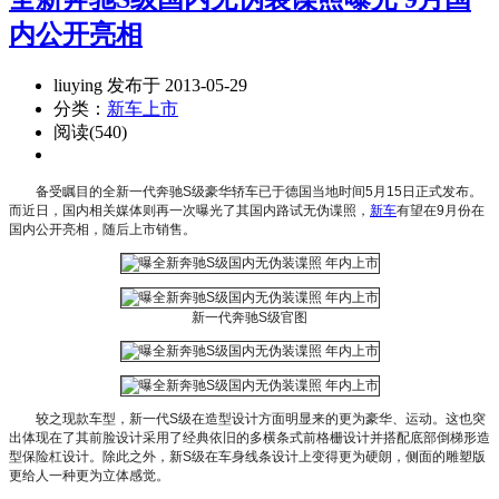
内公开亮相
liuying 发布于 2013-05-29
分类：
新车上市
阅读(540)
备受瞩目的全新一代奔驰S级豪华轿车已于德国当地时间5月15日正式发布。
而近日，国内相关媒体则再一次曝光了其国内路试无伪谍照，
新车
有望在9月份在
国内公开亮相，随后上市销售。
新一代奔驰S级官图
较之现款车型，新一代S级在造型设计方面明显来的更为豪华、运动。这也突
出体现在了其前脸设计采用了经典依旧的多横条式前格栅设计并搭配底部倒梯形造
型保险杠设计。除此之外，新S级在车身线条设计上变得更为硬朗，侧面的雕塑版
更给人一种更为立体感觉。