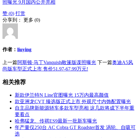
照曝光 9月国内公开亮相
赞 (
0
)
打赏
分享到：
更多
(
0
)
作者：
liuying
上一篇
阿斯顿·马丁Vanquish敞篷版谍照曝光
下一篇
奥迪A5风
尚版车型正式上市 售价51.97-67.99万元!
相关推荐
新款伊兰特N Line官图曝光 15万内最高颜值
款亚洲龙CVT 臻选版正式上市 外观尺寸内饰配置曝光
自主品牌新能源轿车多款车型亮相 这几款将成下半年重
要看点
哈弗猛龙、传祺ES9最新一批新车曝光
年产量仅250台 AC Cobra GT Roadster首发 涡轮、自吸可
选