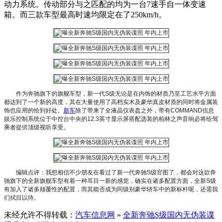
动力系统。传动部分与之匹配的均为一台7速手自一体变速
箱。而三款车型最高时速均限定在了250km/h。
作为奔驰旗下的旗舰车型，新一代S级无论是在内饰的材质乃至工艺水平方面
都达到了一个新的高度，其在大量使用了高档实木及豪华真皮材质的同时将金属装
饰也应用的恰到好处。
新车
除了带来了全液晶仪表盘之外，带有COMMAND信息
娱乐控制系统位于中控台中央的12.3英寸显示屏搭配选装的柏林之声音响必将给驾
乘者提供顶级视听享受。
编辑点评：我想相信不少朋友在看过了新一代奔驰S级官图了，都会对这款奔
驰旗下的全新旗舰车型有着一种耳目一新的感觉，确实在诸多配置方面，全新S级
有加入了诸多颠覆性的配置，而其能否成为同级别豪华轿车中的新标杆呢，还需我
们拭目以待。
未经允许不得转载：
汽车信息网
»
全新奔驰S级国内无伪装谍