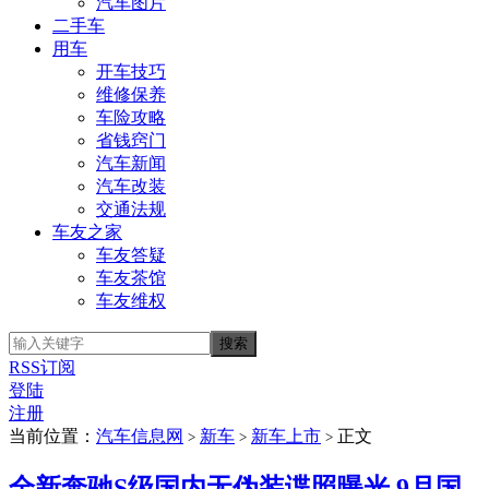
汽车图片
二手车
用车
开车技巧
维修保养
车险攻略
省钱窍门
汽车新闻
汽车改装
交通法规
车友之家
车友答疑
车友茶馆
车友维权
RSS订阅
登陆
注册
当前位置：
汽车信息网
新车
新车上市
正文
>
>
>
全新奔驰S级国内无伪装谍照曝光 9月国