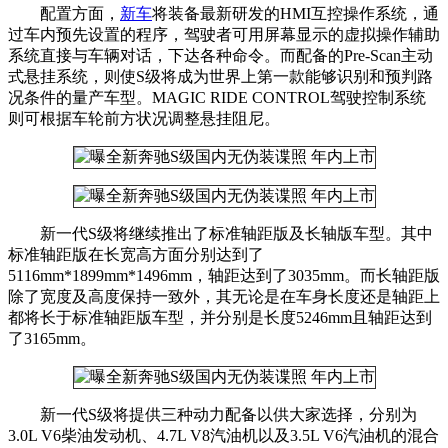
配置方面，
新车
将装备最新研发的HMI互控操作系统，通
过车内预先设置的程序，驾驶者可用屏幕显示的虚拟操作辅助
系统直接与车辆对话，下达各种命令。而配备的Pre-Scan主动
式悬挂系统，则使S级将成为世界上第一款能够识别和预判路
况条件的量产车型。MAGIC RIDE CONTROL驾驶控制系统
则可根据车轮前方状况调整悬挂阻尼。
新一代S级将继续推出了标准轴距版及长轴版车型。其中
标准轴距版在长宽高方面分别达到了
5116mm*1899mm*1496mm，轴距达到了3035mm。而长轴距版
除了宽度及高度保持一致外，其无论是在车身长度还是轴距上
都将长于标准轴距版车型，并分别是长度5246mm且轴距达到
了3165mm。
新一代S级将提供三种动力配备以供大家选择，分别为
3.0L V6柴油发动机、4.7L V8汽油机以及3.5L V6汽油机的混合