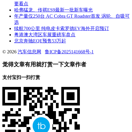
要看点
哈弗猛龙、传祺ES9最新一批新车曝光
年产量仅250台 AC Cobra GT Roadster首发 涡轮、自吸可
选
续航700公里 纯电皮卡索罗德EV海外开启预订
粤港澳大湾区车展重磅车盘点
北京奔驰EQE预售53万起
© 2026
汽车信息网
鲁ICP备2025141668号-1
觉得文章有用就打赏一下文章作者
支付宝扫一扫打赏