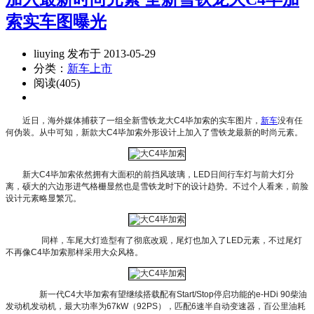
索实车图曝光
liuying 发布于 2013-05-29
分类：
新车上市
阅读(405)
近日，海外媒体捕获了一组全新雪铁龙大C4毕加索的实车图片，
新车
没有任
何伪装。从中可知，新款大C4毕加索外形设计上加入了雪铁龙最新的时尚元素。
新大C4毕加索依然拥有大面积的前挡风玻璃，LED日间行车灯与前大灯分
离，硕大的六边形进气格栅显然也是雪铁龙时下的设计趋势。不过个人看来，前脸
设计元素略显繁冗。
同样，车尾大灯造型有了彻底改观，尾灯也加入了LED元素，不过尾灯
不再像C4毕加索那样采用大众风格。
新一代C4大毕加索有望继续搭载配有Start/Stop停启功能的e-HDi 90柴油
发动机发动机，最大功率为67kW（92PS），匹配6速半自动变速器，百公里油耗