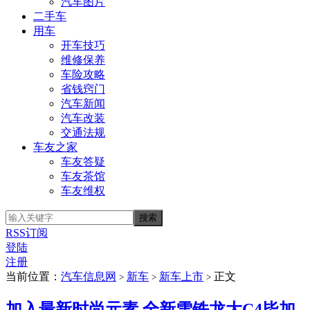
汽车图片
二手车
用车
开车技巧
维修保养
车险攻略
省钱窍门
汽车新闻
汽车改装
交通法规
车友之家
车友答疑
车友茶馆
车友维权
RSS订阅
登陆
注册
当前位置：
汽车信息网
新车
新车上市
正文
>
>
>
加入最新时尚元素 全新雪铁龙大C4毕加