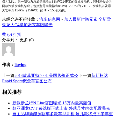
仅为3.8L。另一副动力总成是能输出83kW(114PS)的柴油发动机，同时还会提供
两款汽油发动机总成，包括型号为能输出88kW(120PS)的 VTi 120发动机以及最
大功率为114kW（156PS）的THP 155发动机。
未经允许不得转载：
汽车信息网
»
加入最新时尚元素 全新雪
铁龙大C4毕加索实车图曝光
赞 (
0
)
打赏
分享到：
更多
(
0
)
作者：
liuying
上一篇
2014款菲亚特500L 美国售价正式公
下一篇
新斯柯达
Rapid Sportt概念车官图公布
相关推荐
新款伊兰特N Line官图曝光 15万内最高颜值
款亚洲龙CVT 臻选版正式上市 外观尺寸内饰配置曝光
自主品牌新能源轿车多款车型亮相 这几款将成下半年重