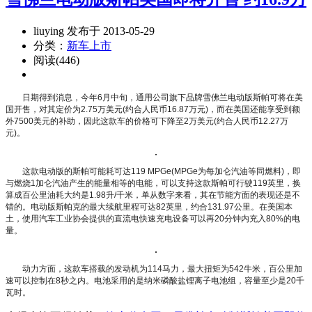
liuying 发布于 2013-05-29
分类：
新车上市
阅读(446)
日期得到消息，今年6月中旬，通用公司旗下品牌雪佛兰电动版斯帕可将在美
国开售，对其定价为2.75万美元(约合人民币16.87万元)，而在美国还能享受到额
外7500美元的补助，因此这款车的价格可下降至2万美元(约合人民币12.27万
元)。
这款电动版的斯帕可能耗可达119 MPGe(MPGe为每加仑汽油等同燃料)，即
与燃烧1加仑汽油产生的能量相等的电能，可以支持这款斯帕可行驶119英里，换
算成百公里油耗大约是1.98升/千米，单从数字来看，其在节能方面的表现还是不
错的。电动版斯帕克的最大续航里程可达82英里，约合131.97公里。在美国本
土，使用汽车工业协会提供的直流电快速充电设备可以再20分钟内充入80%的电
量。
动力方面，这款车搭载的发动机为114马力，最大扭矩为542牛米，百公里加
速可以控制在8秒之内。电池采用的是纳米磷酸盐锂离子电池组，容量至少是20千
瓦时。