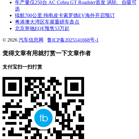
年产量仅250台 AC Cobra GT Roadster首发 涡轮、自吸可
选
续航700公里 纯电皮卡索罗德EV海外开启预订
粤港澳大湾区车展重磅车盘点
北京奔驰EQE预售53万起
© 2026
汽车信息网
鲁ICP备2025141668号-1
觉得文章有用就打赏一下文章作者
支付宝扫一扫打赏