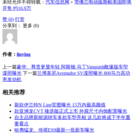
未经允许不得转载：
汽车信息网
»
雪佛兰电动版斯帕美国即将
开售 约16.9万
赞 (
0
)
打赏
分享到：
更多
(
0
)
作者：
liuying
上一篇
豪华、尊贵更显年轻 阿斯顿·马丁Vanquish敞篷版车型
谍照曝光
下一篇
兰博基尼Aventador SV谍照曝光 800马力高功
率发动机
相关推荐
新款伊兰特N Line官图曝光 15万内最高颜值
款亚洲龙CVT 臻选版正式上市 外观尺寸内饰配置曝光
自主品牌新能源轿车多款车型亮相 这几款将成下半年重
要看点
哈弗猛龙、传祺ES9最新一批新车曝光