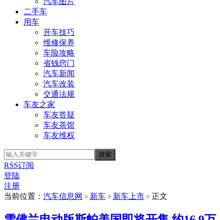
汽车图片
二手车
用车
开车技巧
维修保养
车险攻略
省钱窍门
汽车新闻
汽车改装
交通法规
车友之家
车友答疑
车友茶馆
车友维权
RSS订阅
登陆
注册
当前位置：
汽车信息网
新车
新车上市
正文
>
>
>
雪佛兰电动版斯帕美国即将开售 约16.9万