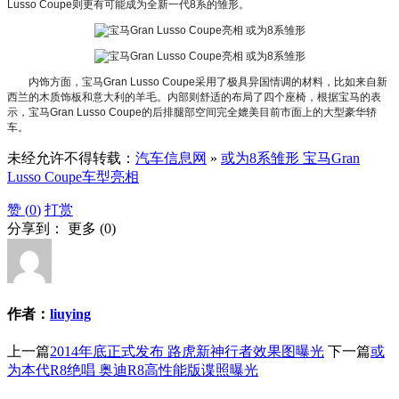
Lusso Coupe则更有可能成为全新一代8系的雏形。
内饰方面，宝马Gran Lusso Coupe采用了极具异国情调的材料，比如来自新
西兰的木质饰板和意大利的羊毛。内部则舒适的布局了四个座椅，根据宝马的表
示，宝马Gran Lusso Coupe的后排腿部空间完全媲美目前市面上的大型豪华轿
车。
未经允许不得转载：
汽车信息网
»
或为8系雏形 宝马Gran
Lusso Coupe车型亮相
赞 (
0
)
打赏
分享到：
更多
(
0
)
作者：
liuying
上一篇
2014年底正式发布 路虎新神行者效果图曝光
下一篇
或
为本代R8绝唱 奥迪R8高性能版谍照曝光