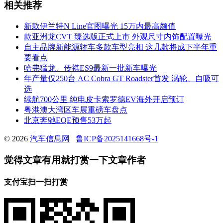
相关推荐
新款伊兰特N Line官图曝光 15万内最高颜值
款亚洲龙CVT 臻选版正式上市 外观尺寸内饰配置曝光
自主品牌新能源轿车多款车型亮相 这几款将成下半年重
要看点
哈弗猛龙、传祺ES9最新一批新车曝光
年产量仅250台 AC Cobra GT Roadster首发 涡轮、自吸可
选
续航700公里 纯电皮卡索罗德EV海外开启预订
粤港澳大湾区车展重磅车盘点
北京奔驰EQE预售53万起
© 2026
汽车信息网
鲁ICP备2025141668号-1
觉得文章有用就打赏一下文章作者
支付宝扫一扫打赏