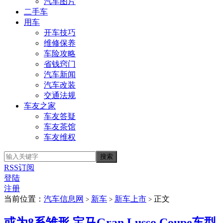
汽车图片
二手车
用车
开车技巧
维修保养
车险攻略
省钱窍门
汽车新闻
汽车改装
交通法规
车友之家
车友答疑
车友茶馆
车友维权
RSS订阅
登陆
注册
当前位置：
汽车信息网
新车
新车上市
正文
>
>
>
或为8系雏形 宝马Gran Lusso Coupe车型