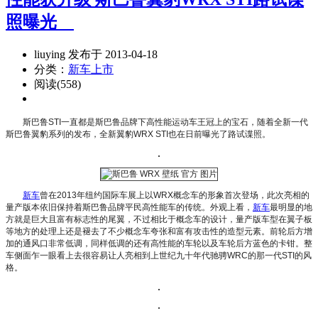
照曝光
liuying 发布于 2013-04-18
分类：
新车上市
阅读(558)
斯巴鲁STI一直都是斯巴鲁品牌下高性能运动车王冠上的宝石，随着全新一代
斯巴鲁翼豹系列的发布，全新翼豹WRX STI也在日前曝光了路试谍照。
新车
曾在2013年纽约国际车展上以WRX概念车的形象首次登场，此次亮相的
量产版本依旧保持着斯巴鲁品牌平民高性能车的传统。外观上看，
新车
最明显的地
方就是巨大且富有标志性的尾翼，不过相比于概念车的设计，量产版车型在翼子板
等地方的处理上还是褪去了不少概念车夸张和富有攻击性的造型元素。前轮后方增
加的通风口非常低调，同样低调的还有高性能的车轮以及车轮后方蓝色的卡钳。整
车侧面乍一眼看上去很容易让人亮相到上世纪九十年代驰骋WRC的那一代STI的风
格。