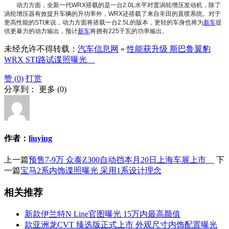
动力方面，全新一代WRX搭载的是一台2.0L水平对置涡轮增压发动机，除了
涡轮增压器有效提升车辆的升功率外，WRX还搭载了来自丰田的直喷系统。对于
更高性能的STI来说，动力方面将搭载一台2.5L的版本，更轻的车身也将为
新车
提
供更暴力的动力输出，预计
新车
将拥有225千瓦的功率输出。
未经允许不得转载：
汽车信息网
»
性能获升级 斯巴鲁翼豹
WRX STI路试谍照曝光
赞 (
0
)
打赏
分享到：
更多
(
0
)
作者：
liuying
上一篇
预售7-9万 众泰Z300自动挡本月20日上海车展上市
下
一篇
宝马2系内饰谍照曝光 采用1系设计理念
相关推荐
新款伊兰特N Line官图曝光 15万内最高颜值
款亚洲龙CVT 臻选版正式上市 外观尺寸内饰配置曝光