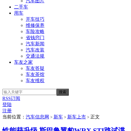
汽车图片
二手车
用车
开车技巧
维修保养
车险攻略
省钱窍门
汽车新闻
汽车改装
交通法规
车友之家
车友答疑
车友茶馆
车友维权
RSS订阅
登陆
注册
当前位置：
汽车信息网
新车
新车上市
正文
>
>
>
性能获升级 斯巴鲁翼豹WRX STI路试谍