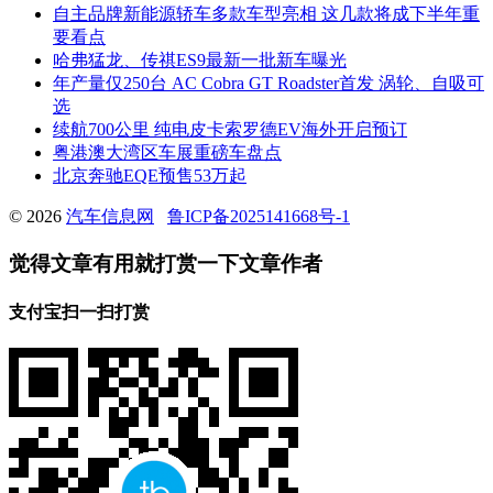
自主品牌新能源轿车多款车型亮相 这几款将成下半年重
要看点
哈弗猛龙、传祺ES9最新一批新车曝光
年产量仅250台 AC Cobra GT Roadster首发 涡轮、自吸可
选
续航700公里 纯电皮卡索罗德EV海外开启预订
粤港澳大湾区车展重磅车盘点
北京奔驰EQE预售53万起
© 2026
汽车信息网
鲁ICP备2025141668号-1
觉得文章有用就打赏一下文章作者
支付宝扫一扫打赏