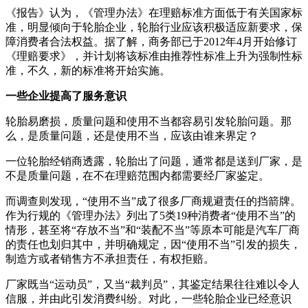
《报告》认为，《管理办法》在理赔标准方面低于有关国家标
准，明显倾向于轮胎企业，轮胎行业应该积极适应新要求，保
障消费者合法权益。据了解，商务部已于2012年4月开始修订
《理赔要求》，并计划将该标准由推荐性标准上升为强制性标
准，不久，新的标准将开始实施。
一些企业提高了服务意识
轮胎易磨损，质量问题和使用不当都容易引发轮胎问题。那
么，是质量问题，还是使用不当，应该由谁来界定？
一位轮胎经销商透露，轮胎出了问题，通常都是送到厂家，是
不是质量问题，在不在理赔范围内都需要经厂家鉴定。
而调查则发现，“使用不当”成了很多厂商规避责任的挡箭牌。
作为行规的《管理办法》列出了5类19种消费者“使用不当”的
情形，甚至将“存放不当”和“装配不当”等原本可能是汽车厂商
的责任也划归其中，并明确规定，因“使用不当”引发的损失，
制造方或者销售方不承担责任，有权拒赔。
厂家既当“运动员”，又当“裁判员”，其鉴定结果往往难以令人
信服，并由此引发消费纠纷。对此，一些轮胎企业已经意识