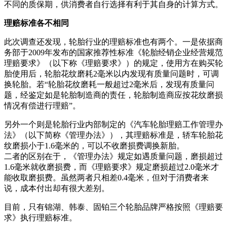
不同的质保期，供消费者自行选择有利于其自身的计算方式。
理赔标准各不相同
此次调查还发现，轮胎行业的理赔标准也有两个。一是依据商
务部于2009年发布的国家推荐性标准《轮胎经销企业经营规范
理赔要求》（以下称《理赔要求》）的规定，使用方在购买轮
胎使用后，轮胎花纹磨耗2毫米以内发现有质量问题时，可调
换轮胎。若“轮胎花纹磨耗一般超过2毫米后，发现有质量问
题，经鉴定如是轮胎制造商的责任，轮胎制造商应按花纹磨损
情况有偿进行理赔”。
另外一个则是轮胎行业内部制定的《汽车轮胎理赔工作管理办
法》（以下简称《管理办法》），其理赔标准是，轿车轮胎花
纹磨损小于1.6毫米的，可以不收磨损费调换新胎。
二者的区别在于，《管理办法》规定如遇质量问题，磨损超过
1.6毫米就收磨损费，而《理赔要求》规定磨损超过2.0毫米才
能收取磨损费。虽然两者只相差0.4毫米，但对于消费者来
说，成本付出却有很大差别。
目前，只有锦湖、韩泰、固铂三个轮胎品牌严格按照《理赔要
求》执行理赔标准。