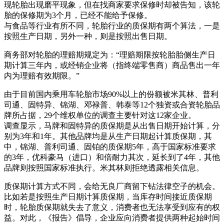
现轮胎出现磨平现象，但在找商家要求保修时却被告知，该轮
胎的保修期为3个月，已经不能给予保修。
与食品等行业有所不同，轮胎行业的质保期有两个算法，一是
按照生产日期，另外一种，则是按照出售日期。
商务部对轮胎的理赔期规定为：“理赔期限按轮胎胎侧生产日
期计算三年内，或经销企业将（指终端零售商）商品售出一年
内为理赔有效期限。”
由于目前国内乘用车轮胎市场90%以上的份额被米其林、普利
司通、固特异、锦湖、邓禄普、韩泰等12个独资或合资轮胎品
牌所占据，29个维权单位的调查主要针对这12家企业。
调查显示，马牌和固特异的质保期是从出售日期开始计算，分
别为3年和1年。其他品牌均是从生产日期起计算质保期，其
中，锦湖、普利司通、固铂的质保期5年，高于国家标准要求
的3年，优科豪马（进口）和倍耐力其次，延长到了4年，其他
品牌则按照国家标准执行。米其林则拒绝透露相关信息。
质保期计算方式不同，会给无良厂商留下钻法律空子的机会。
比如若是按照生产日期计算质保期，当库存时间接近质保期
时，轮胎质保期就失去了意义，消费者也无法享受到应有的权
益。对此，《报告》倡导，企业应向消费者提供两种起始时间