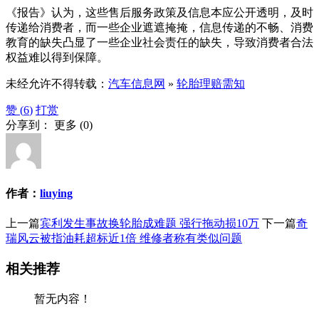
《报告》认为，这些售后服务政策及信息本应公开透明，及时
传递给消费者，而一些企业遮遮掩掩，信息传递的不畅、消费
教育的缺失凸显了一些企业社会责任的缺失，导致消费者合法
权益难以得到保障。
未经允许不得转载：
汽车信息网
»
轮胎理赔需知
赞 (
6
)
打赏
分享到：
更多
(
0
)
作者：
liuying
上一篇
宾利发生事故换轮胎成难题 强行拖动损10万
下一篇
奇
瑞风云被指油耗超标近1倍 维修者称有类似问题
相关推荐
暂无内容！