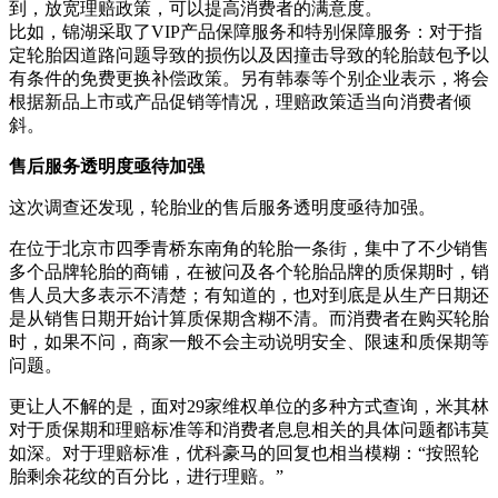
到，放宽理赔政策，可以提高消费者的满意度。
比如，锦湖采取了VIP产品保障服务和特别保障服务：对于指
定轮胎因道路问题导致的损伤以及因撞击导致的轮胎鼓包予以
有条件的免费更换补偿政策。另有韩泰等个别企业表示，将会
根据新品上市或产品促销等情况，理赔政策适当向消费者倾
斜。
售后服务透明度亟待加强
这次调查还发现，轮胎业的售后服务透明度亟待加强。
在位于北京市四季青桥东南角的轮胎一条街，集中了不少销售
多个品牌轮胎的商铺，在被问及各个轮胎品牌的质保期时，销
售人员大多表示不清楚；有知道的，也对到底是从生产日期还
是从销售日期开始计算质保期含糊不清。而消费者在购买轮胎
时，如果不问，商家一般不会主动说明安全、限速和质保期等
问题。
更让人不解的是，面对29家维权单位的多种方式查询，米其林
对于质保期和理赔标准等和消费者息息相关的具体问题都讳莫
如深。对于理赔标准，优科豪马的回复也相当模糊：“按照轮
胎剩余花纹的百分比，进行理赔。”