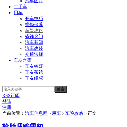
汽车图片
二手车
用车
开车技巧
维修保养
车险攻略
省钱窍门
汽车新闻
汽车改装
交通法规
车友之家
车友答疑
车友茶馆
车友维权
RSS订阅
登陆
注册
当前位置：
汽车信息网
用车
车险攻略
正文
>
>
>
轮胎理赔需知