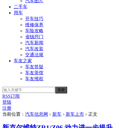
汽车图片
二手车
用车
开车技巧
维修保养
车险攻略
省钱窍门
汽车新闻
汽车改装
交通法规
车友之家
车友答疑
车友茶馆
车友维权
RSS订阅
登陆
注册
当前位置：
汽车信息网
新车
新车上市
正文
>
>
>
新克尔维特ZR1/Z06 动力进一步提升