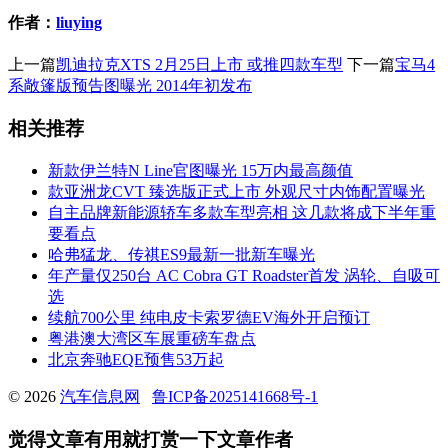
作者：
liuying
上一篇
凯迪拉克XTS 2月25日上市 或推四款车型
下一篇
宝马4
系敞篷版预告图曝光 2014年初发布
相关推荐
新款伊兰特N Line官图曝光 15万内最高颜值
款亚洲龙CVT 臻选版正式上市 外观尺寸内饰配置曝光
自主品牌新能源轿车多款车型亮相 这几款将成下半年重
要看点
哈弗猛龙、传祺ES9最新一批新车曝光
年产量仅250台 AC Cobra GT Roadster首发 涡轮、自吸可
选
续航700公里 纯电皮卡索罗德EV海外开启预订
粤港澳大湾区车展重磅车盘点
北京奔驰EQE预售53万起
© 2026
汽车信息网
鲁ICP备2025141668号-1
觉得文章有用就打赏一下文章作者