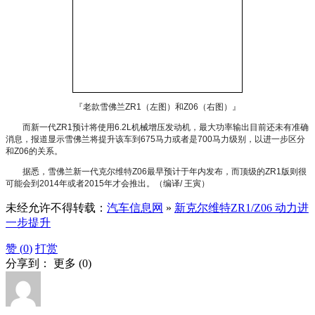
『老款雪佛兰ZR1（左图）和Z06（右图）』
而新一代ZR1预计将使用6.2L机械增压发动机，最大功率输出目前还未有准确
消息，报道显示雪佛兰将提升该车到675马力或者是700马力级别，以进一步区分
和Z06的关系。
据悉，雪佛兰新一代克尔维特Z06最早预计于年内发布，而顶级的ZR1版则很
可能会到2014年或者2015年才会推出。（编译/ 王寅）
未经允许不得转载：
汽车信息网
»
新克尔维特ZR1/Z06 动力进
一步提升
赞 (
0
)
打赏
分享到：
更多
(
0
)