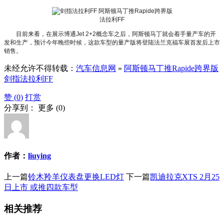
法拉利FF
目前来看，在展示博通Jet 2+2概念车之后，阿斯顿马丁就会着手量产车的开
发和生产，预计今年晚些时候，这款车型的量产版将登陆法兰克福车展首发后上市
销售。
未经允许不得转载：
汽车信息网
»
阿斯顿马丁推Rapide跨界版
剑指法拉利FF
赞 (
0
)
打赏
分享到：
更多
(
0
)
作者：
liuying
上一篇
铃木羚羊仪表盘更换LED灯
下一篇
凯迪拉克XTS 2月25
日上市 或推四款车型
相关推荐