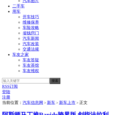
汽车图片
二手车
用车
开车技巧
维修保养
车险攻略
省钱窍门
汽车新闻
汽车改装
交通法规
车友之家
车友答疑
车友茶馆
车友维权
RSS订阅
登陆
注册
当前位置：
汽车信息网
新车
新车上市
正文
>
>
>
阿斯顿马丁推Rapide跨界版 剑指法拉利