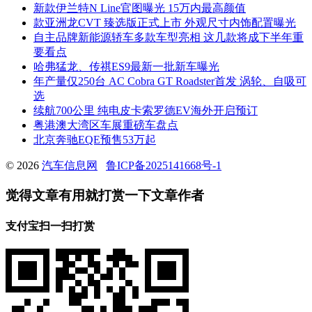
新款伊兰特N Line官图曝光 15万内最高颜值
款亚洲龙CVT 臻选版正式上市 外观尺寸内饰配置曝光
自主品牌新能源轿车多款车型亮相 这几款将成下半年重
要看点
哈弗猛龙、传祺ES9最新一批新车曝光
年产量仅250台 AC Cobra GT Roadster首发 涡轮、自吸可
选
续航700公里 纯电皮卡索罗德EV海外开启预订
粤港澳大湾区车展重磅车盘点
北京奔驰EQE预售53万起
© 2026
汽车信息网
鲁ICP备2025141668号-1
觉得文章有用就打赏一下文章作者
支付宝扫一扫打赏