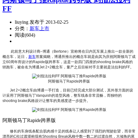
FF
liuying 发布于 2013-02-25
分类：
新车上市
阅读(604)
此前意大利设计商–博通（Bertone）宣称将在日内瓦车展上推出一款全新的
概念车，近日，
新车
答案揭晓，博通所推出的概念车就是由其为庆祝阿斯顿马丁成
立60周年而设计的Rapide版跨界车，这是一款四门四座的shooting brake风格的
轿跑车，被命名为博通Jet 2+2概念车，量产之后目标对手主要就是法拉利的FF。
阿斯顿马丁Rapide跨界版
Jet 2+2概念车由博通一手打造，目前已经完成大部分测试，其外形方面的设
计采用了阿斯顿马丁Vanquish的造型风格，整车线条非常流畅，而独特的
shooting brake风格设计让整车的美感度进一步提升。
阿斯顿马丁Rapide跨界版
修长的车身线条配合肌肉感十足的线条让人感受到了强烈的驾驶欲望，而非常
漂亮的C柱过渡堪称现有Shooting Break风格中数一数二的过渡自然，大倾角的尾