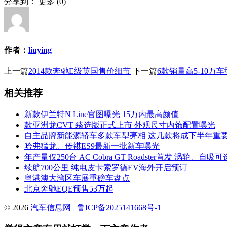
分享到：
更多
(
0
)
作者：
liuying
上一篇
2014款奔驰E级英国售价细节
下一篇
6款销量高5-10万
相关推荐
新款伊兰特N Line官图曝光 15万内最高颜值
款亚洲龙CVT 臻选版正式上市 外观尺寸内饰配置曝光
自主品牌新能源轿车多款车型亮相 这几款将成下半年重
哈弗猛龙、传祺ES9最新一批新车曝光
年产量仅250台 AC Cobra GT Roadster首发 涡轮、自吸可
续航700公里 纯电皮卡索罗德EV海外开启预订
粤港澳大湾区车展重磅车盘点
北京奔驰EQE预售53万起
© 2026
汽车信息网
鲁ICP备2025141668号-1