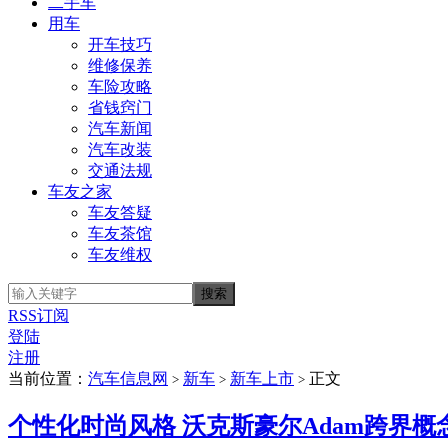
二手车
用车
开车技巧
维修保养
车险攻略
省钱窍门
汽车新闻
汽车改装
交通法规
车友之家
车友答疑
车友茶馆
车友维权
RSS订阅
登陆
注册
当前位置：
汽车信息网
新车
新车上市
正文
>
>
>
个性化时尚风格 沃克斯豪尔Adam跨界