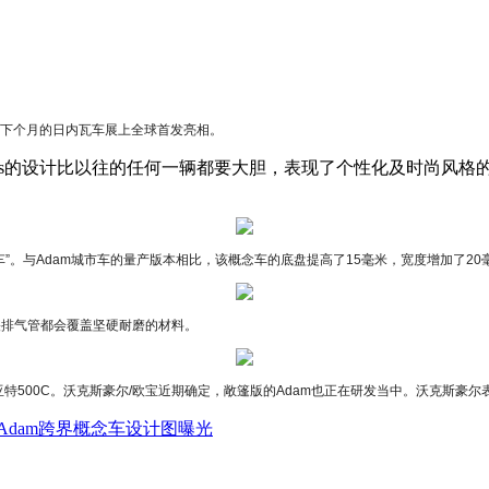
在下个月的日内瓦车展上全球首发亮相。
am Rocks的设计比以往的任何一辆都要大胆，表现了个性化及
车”。与Adam城市车的量产版本相比，该概念车的底盘提高了15毫米，宽度增加了20
央排气管都会覆盖坚硬耐磨的材料。
和菲亚特500C。沃克斯豪尔/欧宝近期确定，敞篷版的Adam也正在研发当中。沃克斯
Adam跨界概念车设计图曝光