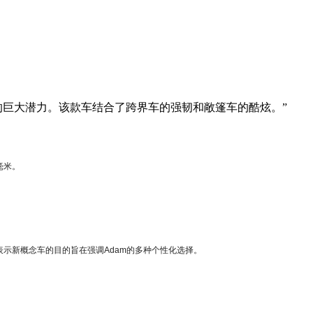
时尚风格的巨大潜力。该款车结合了跨界车的强韧和敞篷车的酷炫。”
毫米。
豪尔表示新概念车的目的旨在强调Adam的多种个性化选择。