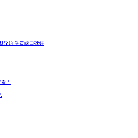
车型导购 受青睐口碑好
要看点
选