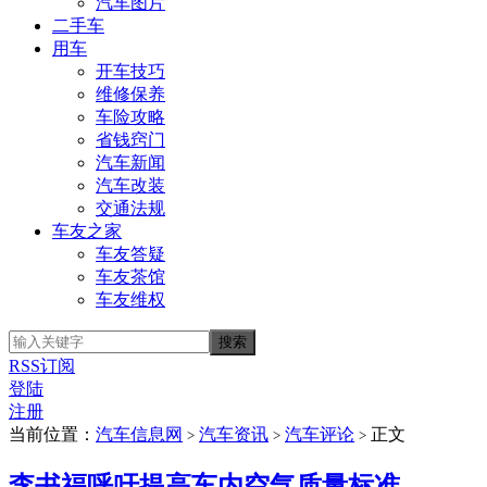
汽车图片
二手车
用车
开车技巧
维修保养
车险攻略
省钱窍门
汽车新闻
汽车改装
交通法规
车友之家
车友答疑
车友茶馆
车友维权
RSS订阅
登陆
注册
当前位置：
汽车信息网
汽车资讯
汽车评论
正文
>
>
>
李书福呼吁提高车内空气质量标准