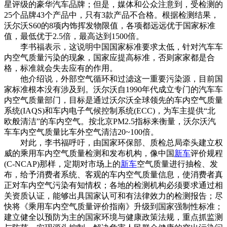
星评级的豪华汽车品牌；但是，媒体和公众注意到，受检测的
25个品牌43个产品中，只有3款产品不合格。根据检测结果，
沃尔沃S60的8项内饰挥发物限值，各项都远远优于国家标准
值，最低优于2.5倍，最高达到1500倍。
李书福表示，这说明中国国家标准要求太低，针对汽车车
内空气质量污染的现象，国家应提高标准，否则家家都是合
格，标准就会失去应有的作用。
他介绍说，外部空气循环和过滤这一重要污染源，目前国
家标准根本没有涉及到。沃尔沃自1990年代成立专门的汽车车
内空气质量部门，目标是通过沃尔沃全球领先的车内空气质量
系统(IAQS)和车内电子气候控制系统(ECC)，为车主提供“北
欧般清洁”的车内空气。按北京PM2.5指标来衡量，沃尔沃汽
车车内空气质量比车外空气清洁20~100倍。
对此，李书福呼吁，由国家环保部、质检总局牵头建立权
威的乘用车内空气质量检测和发布机构，像中国
新车
评价规程
(C-NCAP)那样，定期对市场上的
新车
空气质量进行抽检、发
布，给予消费者系统、客观的车内空气质量信息，使消费者真
正对车内空气污染有知情权；各地的检测机构必须要求通过相
关资质认证，能够出具国家认可和有法律效力的检测报告；尽
快将《乘用车内空气质量评价指南》升级到国家强制性标准；
建立健全以预防为主的国家环境与健康政策法规，重点抓监测