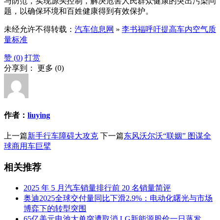
与防范，实现源头控制，解决危害人民群众健康的突出污染问
题，以确保环境和百姓健康得到有效保护。
未经允许不得转载：
汽车信息网
»
李书福呼吁提高车内空气质
量标准
赞 (
0
)
打赏
分享到：
更多
(
0
)
作者：
liuying
上一篇
新手行车障碍大攻克
下一篇
东风沃尔沃“联姻” 图谋全
球商用车巨擘
相关推荐
2025 年 5 月汽车销量排行前 20 名销量简评
奥迪2025全球交付量同比下滑2.9%：电动化曙光与市场
博弈下的转型突围
65亿美元电池大单突遭取消 LG新能源股价一日蒸发