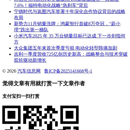
7.6%！福特电动化战略“急刹车”背后
宁德时代与岚图汽车签署十年深化合作协议背后的战略
布局
新势力11月销量洗牌：鸿蒙智行首破8万夺冠，“蔚小
理”跌出第一梯队
小米汽车2025 年 35 万台销量目标已达成 下一步剑指何
方
大众集团五年来首次季度亏损 电动化转型阵痛加剧
吉利一季度营收725亿创历史新高：战略整合与技术突破
双轮驱动新增长
© 2026
汽车信息网
鲁ICP备2025141668号-1
觉得文章有用就打赏一下文章作者
支付宝扫一扫打赏