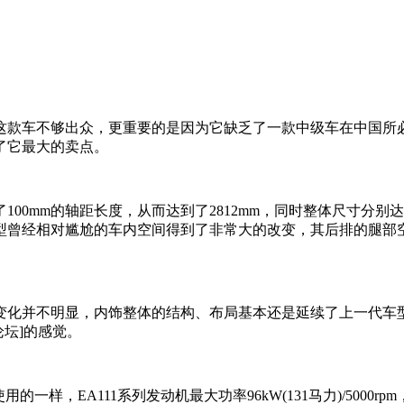
车不够出众，更重要的是因为它缺乏了一款中级车在中国所必
了它最大的卖点。
的轴距长度，从而达到了2812mm，同时整体尺寸分别达到了 4
曾经相对尴尬的车内空间得到了非常大的改变，其后排的腿部空
化并不明显，内饰整体的结构、布局基本还是延续了上一代车型
论坛]的感觉。
样，EA111系列发动机最大功率96kW(131马力)/5000rpm，峰