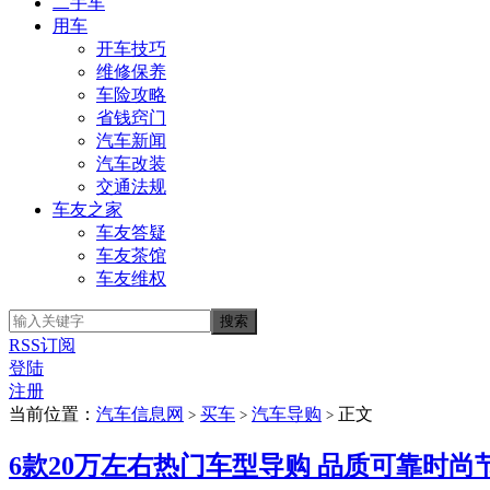
二手车
用车
开车技巧
维修保养
车险攻略
省钱窍门
汽车新闻
汽车改装
交通法规
车友之家
车友答疑
车友茶馆
车友维权
RSS订阅
登陆
注册
当前位置：
汽车信息网
买车
汽车导购
正文
>
>
>
6款20万左右热门车型导购 品质可靠时尚