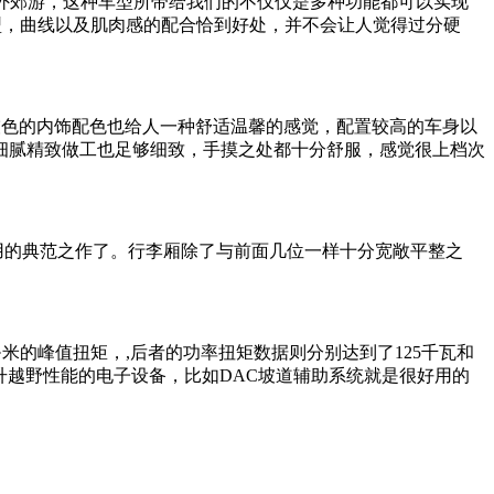
外郊游，这种车型所带给我们的不仅仅是多种功能都可以实现
型，曲线以及肌肉感的配合恰到好处，并不会让人觉得过分硬
色的内饰配色也给人一种舒适温馨的感觉，配置较高的车身以
细腻精致做工也足够细致，手摸之处都十分舒服，感觉很上档次
实用的典范之作了。行李厢除了与前面几位一样十分宽敞平整之
牛·米的峰值扭矩，,后者的功率扭矩数据则分别达到了125千瓦和
提升越野性能的电子设备，比如DAC坡道辅助系统就是很好用的