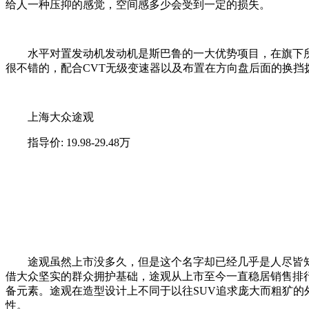
给人一种压抑的感觉，空间感多少会受到一定的损失。
水平对置发动机发动机是斯巴鲁的一大优势项目，在旗下所有车
很不错的，配合CVT无级变速器以及布置在方向盘后面的换
上海大众途观
指导价: 19.98-29.48万
途观虽然上市没多久，但是这个名字却已经几乎是人尽皆知了
借大众坚实的群众拥护基础，途观从上市至今一直稳居销售排
备元素。途观在造型设计上不同于以往SUV追求庞大而粗犷的
性。