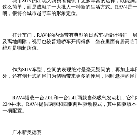
城市SUV的出现为消费者提供了更多丰富的选择，既能满足
这么简单，而是成就了一大批人一种新的生活方式。RAV4是
朗，很符合城市越野车的形象定位。
打开车门，RAV4的内饰带有典型的日系车型设计特征，层
及离地间隙，视野也较普通轿车开阔得多，坐在里面有居高临
绝对是物超所值。
作为SUV车型，空间的表现绝对是毫无疑问的，再加上丰田R
外，还有侧开式的尾门为储物带来更多的便利，同时悬挂的尾
RAV4搭载一台2.0L和一台2.4L两款自然吸气发动机，它
224牛·米。RAV4提供两驱和四驱两种驱动模式，其中四驱
一项配置。
广本新奥德赛