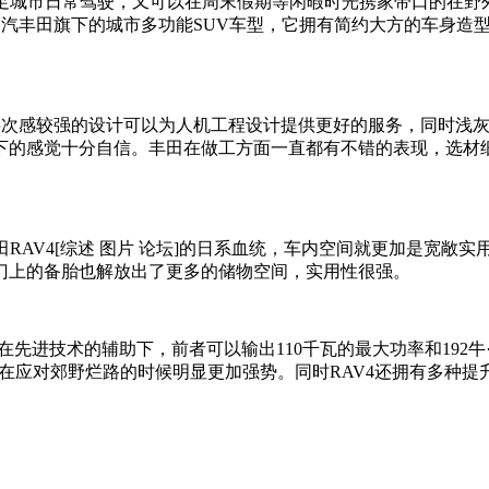
城市日常驾驶，又可以在周末假期等闲暇时光携家带口的在野
一汽丰田旗下的城市多功能SUV车型，它拥有简约大方的车身造
次感较强的设计可以为人机工程设计提供更好的服务，同时浅灰
下的感觉十分自信。丰田在做工方面一直都有不错的表现，选材
AV4[综述 图片 论坛]的日系血统，车内空间就更加是宽敞
门上的备胎也解放出了更多的储物空间，实用性很强。
们在先进技术的辅助下，前者可以输出110千瓦的最大功率和192
版本在应对郊野烂路的时候明显更加强势。同时RAV4还拥有多种