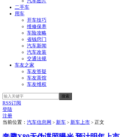
汽车图片
二手车
用车
开车技巧
维修保养
车险攻略
省钱窍门
汽车新闻
汽车改装
交通法规
车友之家
车友答疑
车友茶馆
车友维权
RSS订阅
登陆
注册
当前位置：
汽车信息网
新车
新车上市
正文
>
>
>
奔腾X80无伪谍照曝光 预计明年上市