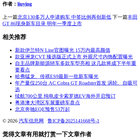
作者：
liuying
上一篇
北京130多万人申请购车 中签比例再创新低
下一篇
丰田
GT 86现身新车目录 明年一季度上市
相关推荐
新款伊兰特N Line官图曝光 15万内最高颜值
款亚洲龙CVT 臻选版正式上市 外观尺寸内饰配置曝光
自主品牌新能源轿车多款车型亮相 这几款将成下半年重
要看点
哈弗猛龙、传祺ES9最新一批新车曝光
年产量仅250台 AC Cobra GT Roadster首发 涡轮、自吸可
选
续航700公里 纯电皮卡索罗德EV海外开启预订
粤港澳大湾区车展重磅车盘点
北京奔驰EQE预售53万起
© 2026
汽车信息网
鲁ICP备2025141668号-1
觉得文章有用就打赏一下文章作者