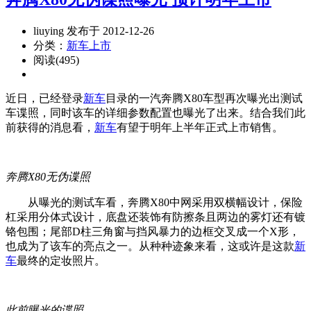
liuying 发布于 2012-12-26
分类：
新车上市
阅读(495)
近日，已经登录
新车
目录的一汽奔腾X80车型再次曝光出测试
车谍照，同时该车的详细参数配置也曝光了出来。结合我们此
前获得的消息看，
新车
有望于明年上半年正式上市销售。
奔腾X80无伪谍照
从曝光的测试车看，奔腾X80中网采用双横幅设计，保险
杠采用分体式设计，底盘还装饰有防擦条且两边的雾灯还有镀
铬包围；尾部D柱三角窗与挡风暴力的边框交叉成一个X形，
也成为了该车的亮点之一。从种种迹象来看，这或许是这款
新
车
最终的定妆照片。
此前曝光的谍照