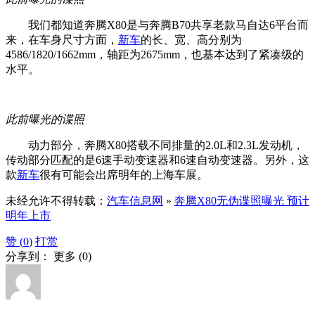
我们都知道奔腾X80是与奔腾B70共享老款马自达6平台而
来，在车身尺寸方面，
新车
的长、宽、高分别为
4586/1820/1662mm，轴距为2675mm，也基本达到了紧凑级的
水平。
此前曝光的谍照
动力部分，奔腾X80搭载不同排量的2.0L和2.3L发动机，
传动部分匹配的是6速手动变速器和6速自动变速器。另外，这
款
新车
很有可能会出席明年的上海车展。
未经允许不得转载：
汽车信息网
»
奔腾X80无伪谍照曝光 预计
明年上市
赞 (
0
)
打赏
分享到：
更多
(
0
)