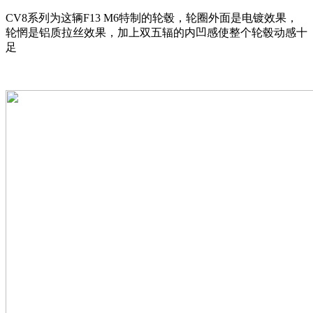
CV8系列为这辆F13 M6特制的轮毂，轮圈外面是电镀效果，
轮惘是铝质拉丝效果，加上双五辐的内凹感使整个轮毂动感十
足