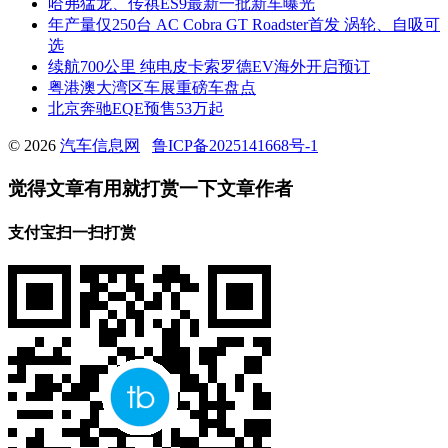
哈弗猛龙、传祺ES9最新一批新车曝光
年产量仅250台 AC Cobra GT Roadster首发 涡轮、自吸可
选
续航700公里 纯电皮卡索罗德EV海外开启预订
粤港澳大湾区车展重磅车盘点
北京奔驰EQE预售53万起
© 2026
汽车信息网
鲁ICP备2025141668号-1
觉得文章有用就打赏一下文章作者
支付宝扫一扫打赏