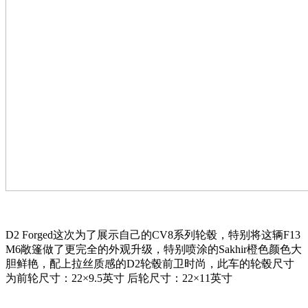
D2 Forged这次为了展示自己的CV8系列轮毂，特别将这辆F13
M6敞篷做了更完全的外观升级，特别喷涂的Sakhir橙色颜色大
胆鲜艳，配上拉丝质感的D2轮毂前卫时尚，此车的轮毂尺寸
为前轮尺寸：22×9.5英寸 后轮尺寸：22×11英寸