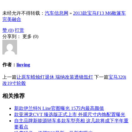
未经允许不得转载：
汽车信息网
»
2013款宝马F13 M6敞篷车
完美融合
赞 (
0
)
打赏
分享到：
更多
(
0
)
作者：
liuying
上一篇
让原车蜡烛灯退休 瑞纳改装透镜氙灯
下一篇
宝马320i
改19寸轮毂
相关推荐
新款伊兰特N Line官图曝光 15万内最高颜值
款亚洲龙CVT 臻选版正式上市 外观尺寸内饰配置曝光
自主品牌新能源轿车多款车型亮相 这几款将成下半年重
要看点