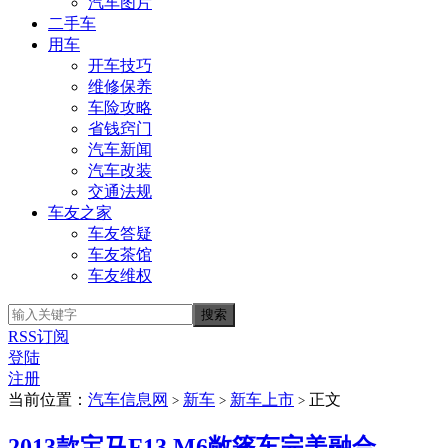
汽车图片
二手车
用车
开车技巧
维修保养
车险攻略
省钱窍门
汽车新闻
汽车改装
交通法规
车友之家
车友答疑
车友茶馆
车友维权
RSS订阅
登陆
注册
当前位置：
汽车信息网
新车
新车上市
正文
>
>
>
2013款宝马F13 M6敞篷车完美融合