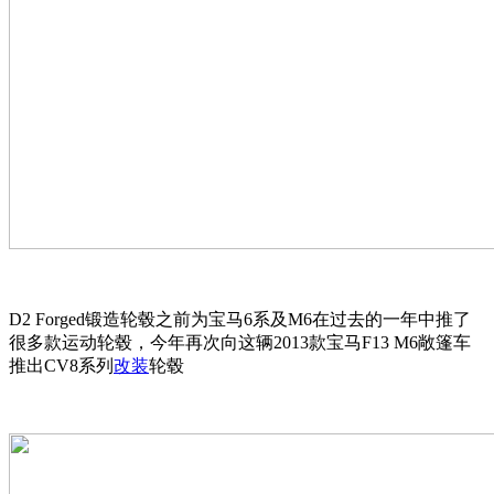
D2 Forged锻造轮毂之前为宝马6系及M6在过去的一年中推了
很多款运动轮毂，今年再次向这辆2013款宝马F13 M6敞篷车
推出CV8系列
改装
轮毂