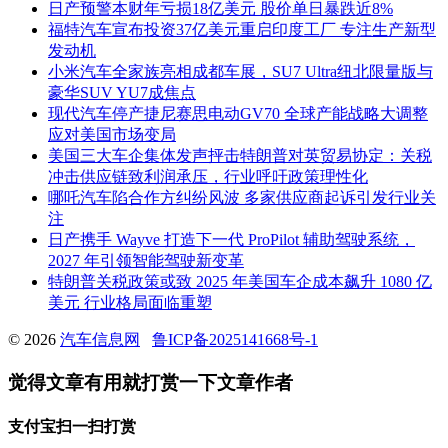
日产预警本财年亏损18亿美元 股价单日暴跌近8%
福特汽车宣布投资37亿美元重启印度工厂 专注生产新型
发动机
小米汽车全家族亮相成都车展，SU7 Ultra纽北限量版与
豪华SUV YU7成焦点
现代汽车停产捷尼赛思电动GV70 全球产能战略大调整
应对美国市场变局
美国三大车企集体发声抨击特朗普对英贸易协定：关税
冲击供应链致利润承压，行业呼吁政策理性化
哪吒汽车陷合作方纠纷风波 多家供应商起诉引发行业关
注
日产携手 Wayve 打造下一代 ProPilot 辅助驾驶系统，
2027 年引领智能驾驶新变革
特朗普关税政策或致 2025 年美国车企成本飙升 1080 亿
美元 行业格局面临重塑
© 2026
汽车信息网
鲁ICP备2025141668号-1
觉得文章有用就打赏一下文章作者
支付宝扫一扫打赏