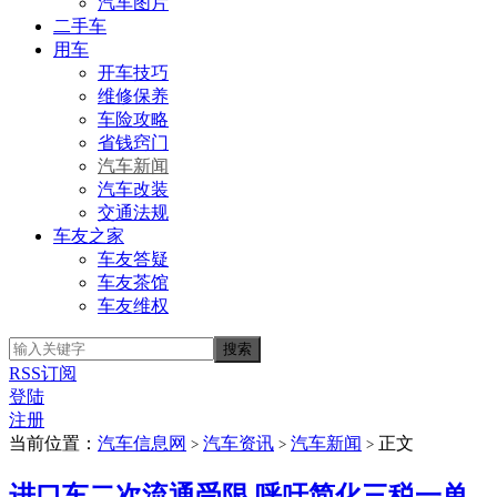
汽车图片
二手车
用车
开车技巧
维修保养
车险攻略
省钱窍门
汽车新闻
汽车改装
交通法规
车友之家
车友答疑
车友茶馆
车友维权
RSS订阅
登陆
注册
当前位置：
汽车信息网
汽车资讯
汽车新闻
正文
>
>
>
进口车二次流通受限 呼吁简化三税一单