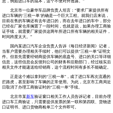
息，例如进口车的成本，这个不便对外透露。”
北京市一位豪华车品牌负责人坦言：“要求厂家提供所有
进口车辆的‘三税一单’的确是一个巨大工程。就我们店来说，
目前在售的车辆还有去年进口的，而在去年进口的车中，部分
已经在厂家仓库搁置了一段时间，也就是说，如果办理工商验
证手续，就需要厂家提供这两年所进口所有车辆的相关证件，
时间跨度太大。”
国内某进口汽车企业负责人告诉《每日经济新闻》记者，
当客户需要办理相关手续时，他们可以提供“三税一单”证明文
件。但首先需要经销商提供车辆的底盘号、进口的关口等详细
信息，这些信息会反馈到公司的财务和后勤部门，经过核实后
相关文件才能递送给经销商，这个流程时间有多长不能确定。
正是这个难以拿到的“三税一单”，成了进口车再次流通的
拦路虎，甚至影响了车辆的正常使用。为此，北京市工商局近
日取消了办理工商验证时的“三税一单”手续。
北京市某
新车
验证窗口相关工作人员告诉记者，目前办理
进口车工商验证，只需要提供发票的第一联和第四联、货物进
口证明书、进口货物商检单三个文件即可。