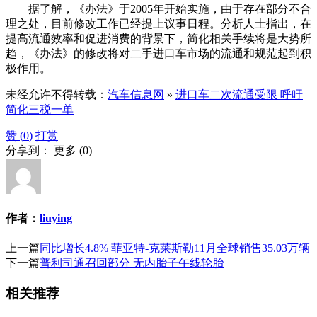
据了解，《办法》于2005年开始实施，由于存在部分不合
理之处，目前修改工作已经提上议事日程。分析人士指出，在
提高流通效率和促进消费的背景下，简化相关手续将是大势所
趋，《办法》的修改将对二手进口车市场的流通和规范起到积
极作用。
未经允许不得转载：
汽车信息网
»
进口车二次流通受限 呼吁
简化三税一单
赞 (
0
)
打赏
分享到：
更多
(
0
)
作者：
liuying
上一篇
同比增长4.8% 菲亚特-克莱斯勒11月全球销售35.03万辆
下一篇
普利司通召回部分 无内胎子午线轮胎
相关推荐