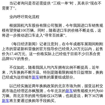
当记者询问是否还需提供 “三税一单”时，其表示“现在不
需要了”。
业内呼吁简化流程
根据国机汽车股份有限公司预测，今年我国进口车销售规
模有望突破100万辆。同时，随着进口车的价格不断走低，这
将进一步推动进口车走入“寻常百姓家”。
《每日经济新闻》记者注意到，在今年成都车展期间刚刚
上市的雷诺新科雷傲的官方指导价已经滑入20万元以内，起售
价为17.48万元。这一价格实际上已经低于目前不少日系合资
品牌SUV的售价。
不仅如此，随着我国人均汽车拥有比例不断提高，近年
来，汽车换购不断升温。特别是随着限购城市日益增加，换购
已经成为这些城市
新车
销售的重要组成部分。
以已经实施近两年换购政策的北京市场为例，据亚运村交
易市场总经理迟亦枫预测，今年北京的
新车
销售规模大约为60
万辆。而北京市的摇号指标仅24万辆，也就是说，剩下36万辆
新车
将主要通过换购等手段购买。