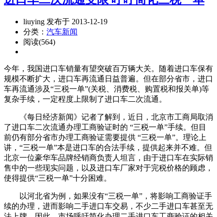
liuying 发布于 2013-12-19
分类：
汽车新闻
阅读(564)
今年，我国进口车销量有望突破百万辆大关。随着进口车保有
规模不断扩大，进口车再流通日益普遍。但在部分省市，进口
车再流通涉及“三税一单”(关税、消费税、购置税和报关单)等
复杂手续，一定程度上限制了进口车二次流通。
《每日经济新闻》记者了解到，近日，北京市工商局取消
了进口车二次流通办理工商验证时的 “三税一单”手续。但目
前仍有部分省市办理工商验证需要提供 “三税一单”。理论上
讲，“三税一单”本是进口车的合法手续，提供起来并不难。但
北京一位豪华车品牌经销商负责人坦言，由于进口车在实际销
售中的一些现实问题，以及进口车厂家对于完税价格的顾虑，
使得提供“三税一单”十分困难。
以河北省为例，如果没有“三税一单”，将影响工商验证手
续的办理，进而影响二手进口车交易，不少二手进口车甚至无
法上牌。因此，市场呼吁简化办理二手进口车工商验证的相关