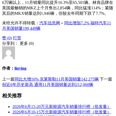
6万辆以上，11月销量同比提升16.3%至65,501辆。林肯品牌在
美国最畅销的MKZ上个月售出2,854辆，同比猛涨114%；紧随
其后的MKX销量达到1,946辆，但较去年同期下跌了7.7%。
未经允许不得转载：
汽车信息网
»
同比增加7.2% 福特汽车11
月美国销量190,449辆
赞 (
0
)
打赏
分享到：
更多
(
0
)
作者：
liuying
上一篇
同比大增16% 克莱斯勒11月美国销量142,275辆
下一篇
创近6年历史新高 通用11月美国销量达到212,060辆
相关推荐
2026年6月15-20万元新能源汽车销量排行榜（批发量）
2026年6月10-15万元新能源汽车销量排行榜（批发量）