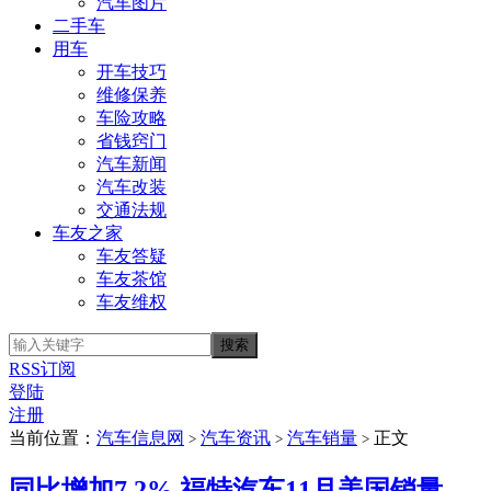
汽车图片
二手车
用车
开车技巧
维修保养
车险攻略
省钱窍门
汽车新闻
汽车改装
交通法规
车友之家
车友答疑
车友茶馆
车友维权
RSS订阅
登陆
注册
当前位置：
汽车信息网
汽车资讯
汽车销量
正文
>
>
>
同比增加7.2% 福特汽车11月美国销量