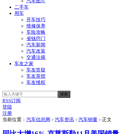
汽车图片
二手车
用车
开车技巧
维修保养
车险攻略
省钱窍门
汽车新闻
汽车改装
交通法规
车友之家
车友答疑
车友茶馆
车友维权
RSS订阅
登陆
注册
当前位置：
汽车信息网
汽车资讯
汽车销量
正文
>
>
>
同比大增16% 克莱斯勒11月美国销量