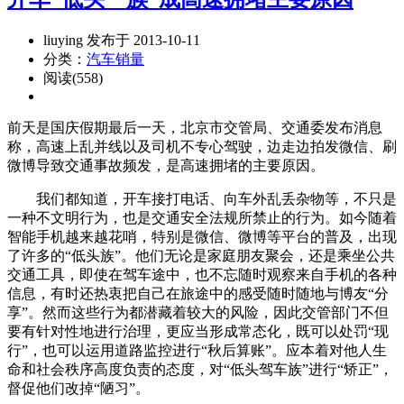
liuying 发布于 2013-10-11
分类：
汽车销量
阅读(558)
前天是国庆假期最后一天，北京市交管局、交通委发布消息
称，高速上乱并线以及司机不专心驾驶，边走边拍发微信、刷
微博导致交通事故频发，是高速拥堵的主要原因。
我们都知道，开车接打电话、向车外乱丢杂物等，不只是
一种不文明行为，也是交通安全法规所禁止的行为。如今随着
智能手机越来越花哨，特别是微信、微博等平台的普及，出现
了许多的“低头族”。他们无论是家庭朋友聚会，还是乘坐公共
交通工具，即使在驾车途中，也不忘随时观察来自手机的各种
信息，有时还热衷把自己在旅途中的感受随时随地与博友“分
享”。然而这些行为都潜藏着较大的风险，因此交管部门不但
要有针对性地进行治理，更应当形成常态化，既可以处罚“现
行”，也可以运用道路监控进行“秋后算账”。应本着对他人生
命和社会秩序高度负责的态度，对“低头驾车族”进行“矫正”，
督促他们改掉“陋习”。