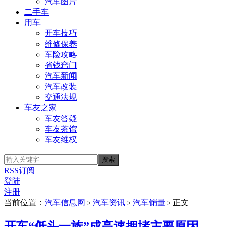
汽车图片
二手车
用车
开车技巧
维修保养
车险攻略
省钱窍门
汽车新闻
汽车改装
交通法规
车友之家
车友答疑
车友茶馆
车友维权
RSS订阅
登陆
注册
当前位置：
汽车信息网
汽车资讯
汽车销量
正文
>
>
>
开车“低头一族”成高速拥堵主要原因